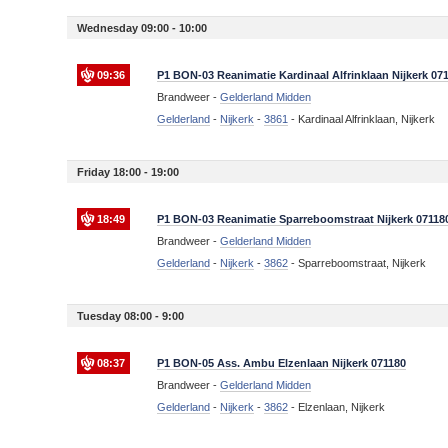
Wednesday 09:00 - 10:00
09:36
P1 BON-03 Reanimatie Kardinaal Alfrinklaan Nijkerk 07
Brandweer -
Gelderland Midden
Gelderland
-
Nijkerk
-
3861
-
Kardinaal Alfrinklaan, Nijkerk
Friday 18:00 - 19:00
18:49
P1 BON-03 Reanimatie Sparreboomstraat Nijkerk 07118
Brandweer -
Gelderland Midden
Gelderland
-
Nijkerk
-
3862
-
Sparreboomstraat, Nijkerk
Tuesday 08:00 - 9:00
08:37
P1 BON-05 Ass. Ambu Elzenlaan Nijkerk 071180
Brandweer -
Gelderland Midden
Gelderland
-
Nijkerk
-
3862
-
Elzenlaan, Nijkerk