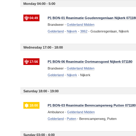
Monday 04:00 - 5:00
04:49
P1 BON-01 Reanimatie Goudenregenlaan Nijkerk 07118
Brandweer -
Gelderland Midden
Gelderland
-
Nijkerk
-
3862
-
Goudenregenlaan, Nijkerk
Wednesday 17:00 - 18:00
17:56
P1 BON-06 Reanimatie Oortmansgoed Nijkerk 071180
Brandweer -
Gelderland Midden
Gelderland
-
Nijkerk
-
Nijkerk
Saturday 18:00 - 19:00
18:00
P1 BON-03 Reanimatie Berencamperweg Putten 071180
Ambulance -
Gelderland Midden
Gelderland
-
Putten
-
Berencamperweg, Putten
Sunday 03:00 - 4:00