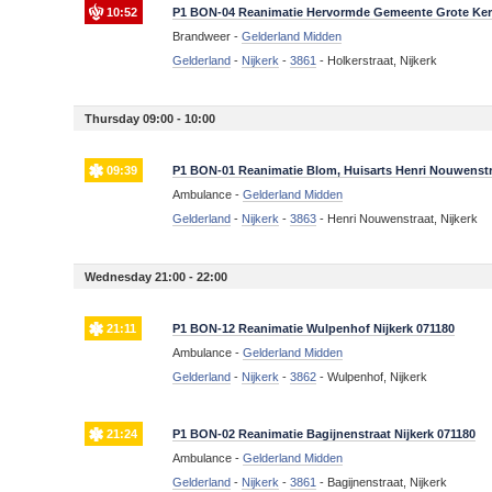
10:52
P1 BON-04 Reanimatie Hervormde Gemeente Grote Kerk 
Brandweer -
Gelderland Midden
Gelderland
-
Nijkerk
-
3861
-
Holkerstraat, Nijkerk
Thursday 09:00 - 10:00
09:39
P1 BON-01 Reanimatie Blom, Huisarts Henri Nouwenstra
Ambulance -
Gelderland Midden
Gelderland
-
Nijkerk
-
3863
-
Henri Nouwenstraat, Nijkerk
Wednesday 21:00 - 22:00
21:11
P1 BON-12 Reanimatie Wulpenhof Nijkerk 071180
Ambulance -
Gelderland Midden
Gelderland
-
Nijkerk
-
3862
-
Wulpenhof, Nijkerk
21:24
P1 BON-02 Reanimatie Bagijnenstraat Nijkerk 071180
Ambulance -
Gelderland Midden
Gelderland
-
Nijkerk
-
3861
-
Bagijnenstraat, Nijkerk