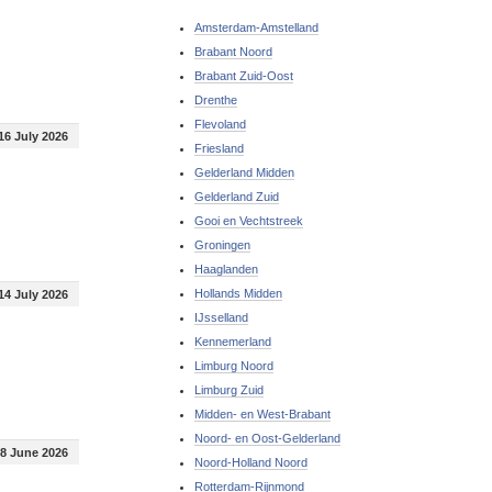
Amsterdam-Amstelland
Brabant Noord
Brabant Zuid-Oost
Drenthe
Flevoland
16 July 2026
Friesland
Gelderland Midden
Gelderland Zuid
Gooi en Vechtstreek
Groningen
Haaglanden
Hollands Midden
14 July 2026
IJsselland
Kennemerland
Limburg Noord
Limburg Zuid
Midden- en West-Brabant
Noord- en Oost-Gelderland
8 June 2026
Noord-Holland Noord
Rotterdam-Rijnmond