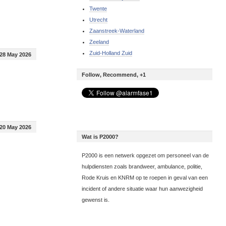
Twente
Utrecht
Zaanstreek-Waterland
Zeeland
Zuid-Holland Zuid
28 May 2026
Follow, Recommend, +1
20 May 2026
Wat is P2000?
P2000 is een netwerk opgezet om personeel van de
hulpdiensten zoals brandweer, ambulance, politie,
Rode Kruis en KNRM op te roepen in geval van een
incident of andere situatie waar hun aanwezigheid
gewenst is.