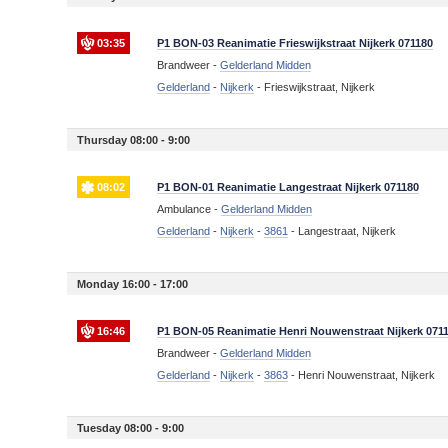
03:35
P1 BON-03 Reanimatie Frieswijkstraat Nijkerk 071180
Brandweer -
Gelderland Midden
Gelderland
-
Nijkerk
-
Frieswijkstraat, Nijkerk
Thursday 08:00 - 9:00
08:02
P1 BON-01 Reanimatie Langestraat Nijkerk 071180
Ambulance -
Gelderland Midden
Gelderland
-
Nijkerk
-
3861
-
Langestraat, Nijkerk
Monday 16:00 - 17:00
16:46
P1 BON-05 Reanimatie Henri Nouwenstraat Nijkerk 071
Brandweer -
Gelderland Midden
Gelderland
-
Nijkerk
-
3863
-
Henri Nouwenstraat, Nijkerk
Tuesday 08:00 - 9:00