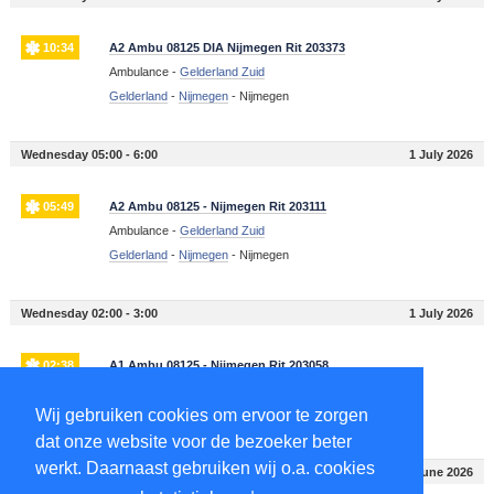
10:34
A2 Ambu 08125 DIA Nijmegen Rit 203373
Ambulance -
Gelderland Zuid
Gelderland
-
Nijmegen
-
Nijmegen
Wednesday 05:00 - 6:00
1 July 2026
05:49
A2 Ambu 08125 - Nijmegen Rit 203111
Ambulance -
Gelderland Zuid
Gelderland
-
Nijmegen
-
Nijmegen
Wednesday 02:00 - 3:00
1 July 2026
02:38
A1 Ambu 08125 - Nijmegen Rit 203058
Ambulance -
Gelderland Zuid
Wij gebruiken cookies om ervoor te zorgen
Gelderland
-
Nijmegen
-
Nijmegen
dat onze website voor de bezoeker beter
werkt. Daarnaast gebruiken wij o.a. cookies
Tuesday 12:00 - 13:00
30 June 2026