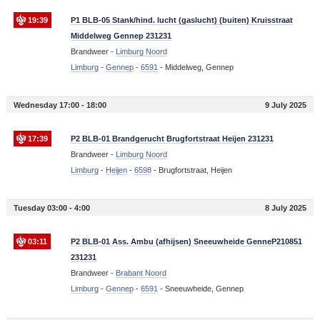
19:39
P1 BLB-05 Stank/hind. lucht (gaslucht) (buiten) Kruisstraat
Middelweg Gennep 231231
Brandweer -
Limburg Noord
Limburg
-
Gennep
-
6591
-
Middelweg, Gennep
Wednesday 17:00 - 18:00
9 July 2025
17:39
P2 BLB-01 Brandgerucht Brugfortstraat Heijen 231231
Brandweer -
Limburg Noord
Limburg
-
Heijen
-
6598
-
Brugfortstraat, Heijen
Tuesday 03:00 - 4:00
8 July 2025
03:11
P2 BLB-01 Ass. Ambu (afhijsen) Sneeuwheide GenneP210851
231231
Brandweer -
Brabant Noord
Limburg
-
Gennep
-
6591
-
Sneeuwheide, Gennep