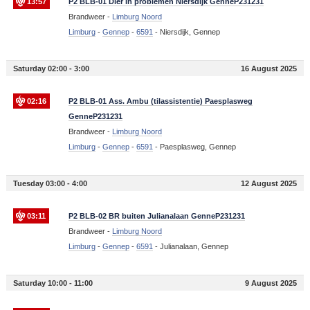
13:57
P2 BLB-01 Dier in problemen Niersdijk GenneP231231
Brandweer -
Limburg Noord
Limburg
-
Gennep
-
6591
-
Niersdijk, Gennep
Saturday 02:00 - 3:00
16 August 2025
02:16
P2 BLB-01 Ass. Ambu (tilassistentie) Paesplasweg
GenneP231231
Brandweer -
Limburg Noord
Limburg
-
Gennep
-
6591
-
Paesplasweg, Gennep
Tuesday 03:00 - 4:00
12 August 2025
03:11
P2 BLB-02 BR buiten Julianalaan GenneP231231
Brandweer -
Limburg Noord
Limburg
-
Gennep
-
6591
-
Julianalaan, Gennep
Saturday 10:00 - 11:00
9 August 2025