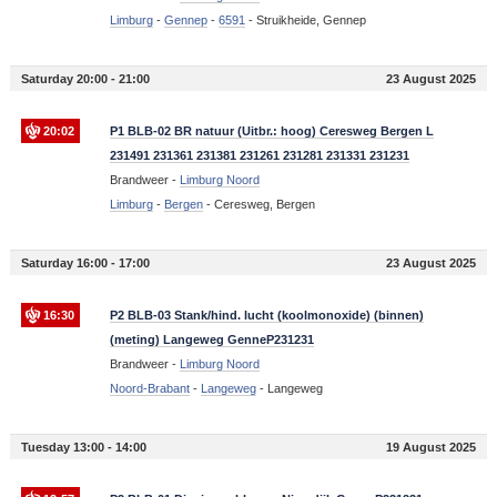
Limburg
-
Gennep
-
6591
-
Struikheide, Gennep
Saturday 20:00 - 21:00
23 August 2025
20:02
P1 BLB-02 BR natuur (Uitbr.: hoog) Ceresweg Bergen L
231491 231361 231381 231261 231281 231331 231231
Brandweer -
Limburg Noord
Limburg
-
Bergen
-
Ceresweg, Bergen
Saturday 16:00 - 17:00
23 August 2025
16:30
P2 BLB-03 Stank/hind. lucht (koolmonoxide) (binnen)
(meting) Langeweg GenneP231231
Brandweer -
Limburg Noord
Noord-Brabant
-
Langeweg
-
Langeweg
Tuesday 13:00 - 14:00
19 August 2025