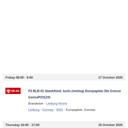
Friday 08:00 - 9:00
17 October 2025
08:44
P2 BLB-01 Stank/hind. lucht (meting) Europaplein Die Grense
GenneP231231
Brandweer -
Limburg Noord
Limburg
-
Gennep
-
6591
-
Europaplein, Gennep
Thursday 16:00 - 17:00
16 October 2025