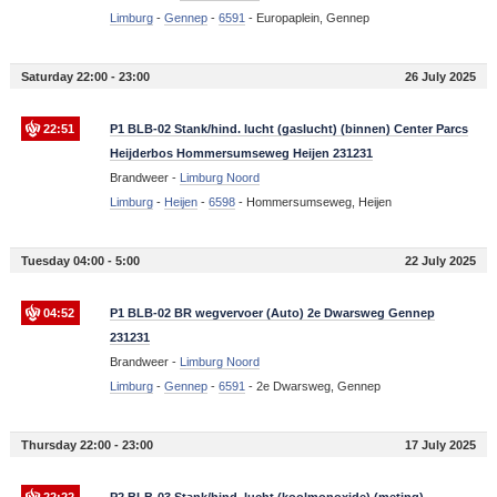
Limburg
-
Gennep
-
6591
-
Europaplein, Gennep
Saturday 22:00 - 23:00
26 July 2025
22:51
P1 BLB-02 Stank/hind. lucht (gaslucht) (binnen) Center Parcs
Heijderbos Hommersumseweg Heijen 231231
Brandweer -
Limburg Noord
Limburg
-
Heijen
-
6598
-
Hommersumseweg, Heijen
Tuesday 04:00 - 5:00
22 July 2025
04:52
P1 BLB-02 BR wegvervoer (Auto) 2e Dwarsweg Gennep
231231
Brandweer -
Limburg Noord
Limburg
-
Gennep
-
6591
-
2e Dwarsweg, Gennep
Thursday 22:00 - 23:00
17 July 2025
22:22
P2 BLB-03 Stank/hind. lucht (koolmonoxide) (meting)