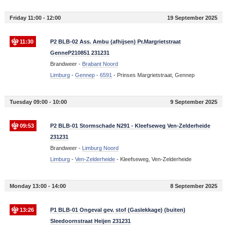
Friday 11:00 - 12:00
19 September 2025
11:30
P2 BLB-02 Ass. Ambu (afhijsen) Pr.Margrietstraat
GenneP210851 231231
Brandweer -
Brabant Noord
Limburg
-
Gennep
-
6591
-
Prinses Margrietstraat, Gennep
Tuesday 09:00 - 10:00
9 September 2025
09:53
P2 BLB-01 Stormschade N291 - Kleefseweg Ven-Zelderheide
231231
Brandweer -
Limburg Noord
Limburg
-
Ven-Zelderheide
-
Kleefseweg, Ven-Zelderheide
Monday 13:00 - 14:00
8 September 2025
13:26
P1 BLB-01 Ongeval gev. stof (Gaslekkage) (buiten)
Sleedoornstraat Heijen 231231