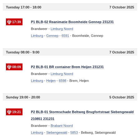
Tuesday 17:00 - 18:00
7 October 2025
17:39
P1 BLB-02 Reanimatie Boomheide Gennep 231231
Brandweer -
Limburg Noord
Limburg
-
Gennep
-
6591
-
Boomheide, Gennep
Tuesday 08:00 - 9:00
7 October 2025
08:09
P2 BLB-01 BR container Brem Heijen 231231
Brandweer -
Limburg Noord
Limburg
-
Heijen
-
6598
-
Brem, Heijen
Sunday 19:00 - 20:00
5 October 2025
19:21
P2 BLB-01 Stormschade Beltweg Brugfortstraat Siebengewald
210851 231231
Brandweer -
Brabant Noord
Limburg
-
Siebengewald
-
5853
-
Beltweg, Siebengewald