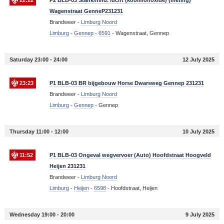
Wagenstraat GenneP231231
Brandweer -
Limburg Noord
Limburg
-
Gennep
-
6591
-
Wagenstraat, Gennep
Saturday 23:00 - 24:00
12 July 2025
23:23
P1 BLB-03 BR bijgebouw Horse Dwarsweg Gennep 231231
Brandweer -
Limburg Noord
Limburg
-
Gennep
-
Gennep
Thursday 11:00 - 12:00
10 July 2025
11:52
P1 BLB-03 Ongeval wegvervoer (Auto) Hoofdstraat Hoogveld
Heijen 231231
Brandweer -
Limburg Noord
Limburg
-
Heijen
-
6598
-
Hoofdstraat, Heijen
Wednesday 19:00 - 20:00
9 July 2025