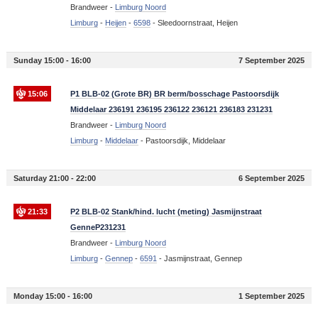
Brandweer -
Limburg Noord
Limburg
-
Heijen
-
6598
-
Sleedoornstraat, Heijen
Sunday 15:00 - 16:00
7 September 2025
15:06
P1 BLB-02 (Grote BR) BR berm/bosschage Pastoorsdijk
Middelaar 236191 236195 236122 236121 236183 231231
Brandweer -
Limburg Noord
Limburg
-
Middelaar
-
Pastoorsdijk, Middelaar
Saturday 21:00 - 22:00
6 September 2025
21:33
P2 BLB-02 Stank/hind. lucht (meting) Jasmijnstraat
GenneP231231
Brandweer -
Limburg Noord
Limburg
-
Gennep
-
6591
-
Jasmijnstraat, Gennep
Monday 15:00 - 16:00
1 September 2025