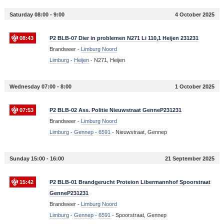
Saturday 08:00 - 9:00
4 October 2025
08:43
P2 BLB-07 Dier in problemen N271 Li 110,1 Heijen 231231
Brandweer -
Limburg Noord
Limburg
-
Heijen
-
N271, Heijen
Wednesday 07:00 - 8:00
1 October 2025
07:53
P2 BLB-02 Ass. Politie Nieuwstraat GenneP231231
Brandweer -
Limburg Noord
Limburg
-
Gennep
-
6591
-
Nieuwstraat, Gennep
Sunday 15:00 - 16:00
21 September 2025
15:42
P2 BLB-01 Brandgerucht Proteion Libermannhof Spoorstraat
GenneP231231
Brandweer -
Limburg Noord
Limburg
-
Gennep
-
6591
-
Spoorstraat, Gennep