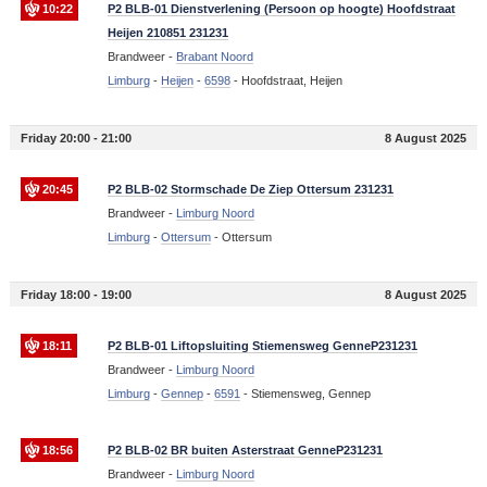
10:22
P2 BLB-01 Dienstverlening (Persoon op hoogte) Hoofdstraat
Heijen 210851 231231
Brandweer -
Brabant Noord
Limburg
-
Heijen
-
6598
-
Hoofdstraat, Heijen
Friday 20:00 - 21:00
8 August 2025
20:45
P2 BLB-02 Stormschade De Ziep Ottersum 231231
Brandweer -
Limburg Noord
Limburg
-
Ottersum
-
Ottersum
Friday 18:00 - 19:00
8 August 2025
18:11
P2 BLB-01 Liftopsluiting Stiemensweg GenneP231231
Brandweer -
Limburg Noord
Limburg
-
Gennep
-
6591
-
Stiemensweg, Gennep
18:56
P2 BLB-02 BR buiten Asterstraat GenneP231231
Brandweer -
Limburg Noord