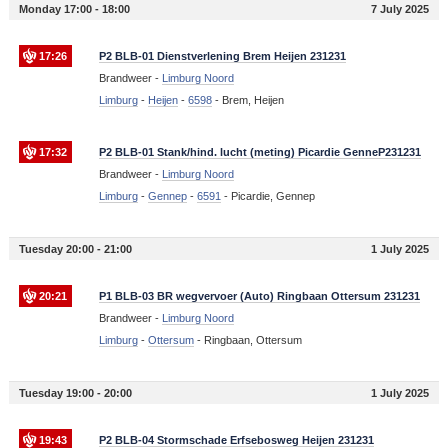
Monday 17:00 - 18:00
7 July 2025
17:26
P2 BLB-01 Dienstverlening Brem Heijen 231231
Brandweer -
Limburg Noord
Limburg
-
Heijen
-
6598
-
Brem, Heijen
17:32
P2 BLB-01 Stank/hind. lucht (meting) Picardie GenneP231231
Brandweer -
Limburg Noord
Limburg
-
Gennep
-
6591
-
Picardie, Gennep
Tuesday 20:00 - 21:00
1 July 2025
20:21
P1 BLB-03 BR wegvervoer (Auto) Ringbaan Ottersum 231231
Brandweer -
Limburg Noord
Limburg
-
Ottersum
-
Ringbaan, Ottersum
Tuesday 19:00 - 20:00
1 July 2025
19:43
P2 BLB-04 Stormschade Erfsebosweg Heijen 231231