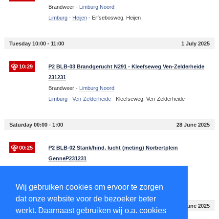
Brandweer -
Limburg Noord
Limburg
-
Heijen
-
Erfsebosweg, Heijen
Tuesday 10:00 - 11:00
1 July 2025
10:29
P2 BLB-03 Brandgerucht N291 - Kleefseweg Ven-Zelderheide
231231
Brandweer -
Limburg Noord
Limburg
-
Ven-Zelderheide
-
Kleefseweg, Ven-Zelderheide
Saturday 00:00 - 1:00
28 June 2025
00:25
P2 BLB-02 Stank/hind. lucht (meting) Norbertplein
GenneP231231
Brandweer -
Limburg Noord
Limburg
-
Gennep
-
6591
-
Norbertplein, Gennep
Wij gebruiken cookies om ervoor te zorgen
dat onze website voor de bezoeker beter
Wednesday 17:00 - 18:00
25 June 2025
werkt. Daarnaast gebruiken wij o.a. cookies