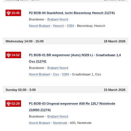
15:45
P2 BOB-04 Stank/hind. lucht Biezenloop Heesch 212741
Brandweer -
Brabant Noord
Noord-Brabant
-
Heesch
-
5384
-
Biezenloop, Heesch
Wednesday 14:00 - 15:00
18 March 2026
14:52
P1 BOB-01 BR wegvervoer (Auto) N329 Li - Graafsebaan 1,4
Oss 212741
Brandweer -
Brabant Noord
Noord-Brabant
-
Oss
-
5384
-
Graafsebaan 1, Oss
Sunday 02:00 - 3:00
15 March 2026
02:29
P1 BOB-03 Ongeval wegvervoer A50 Re 125,7 Nistelrode
210093 212741
Brandweer -
Brabant Noord
Noord-Brabant
-
Nistelrode
-
A50, Nistelrode