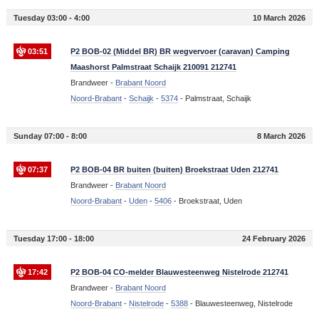
Tuesday 03:00 - 4:00
10 March 2026
03:51
P2 BOB-02 (Middel BR) BR wegvervoer (caravan) Camping
Maashorst Palmstraat Schaijk 210091 212741
Brandweer -
Brabant Noord
Noord-Brabant
-
Schaijk
-
5374
-
Palmstraat, Schaijk
Sunday 07:00 - 8:00
8 March 2026
07:37
P2 BOB-04 BR buiten (buiten) Broekstraat Uden 212741
Brandweer -
Brabant Noord
Noord-Brabant
-
Uden
-
5406
-
Broekstraat, Uden
Tuesday 17:00 - 18:00
24 February 2026
17:42
P2 BOB-04 CO-melder Blauwesteenweg Nistelrode 212741
Brandweer -
Brabant Noord
Noord-Brabant
-
Nistelrode
-
5388
-
Blauwesteenweg, Nistelrode