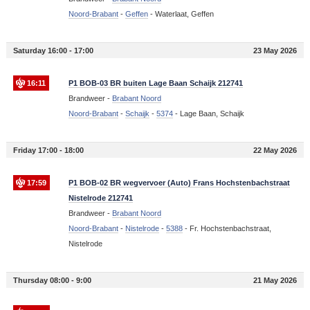
Noord-Brabant
-
Geffen
-
Waterlaat, Geffen
Saturday 16:00 - 17:00
23 May 2026
16:11
P1 BOB-03 BR buiten Lage Baan Schaijk 212741
Brandweer -
Brabant Noord
Noord-Brabant
-
Schaijk
-
5374
-
Lage Baan, Schaijk
Friday 17:00 - 18:00
22 May 2026
17:59
P1 BOB-02 BR wegvervoer (Auto) Frans Hochstenbachstraat
Nistelrode 212741
Brandweer -
Brabant Noord
Noord-Brabant
-
Nistelrode
-
5388
-
Fr. Hochstenbachstraat,
Nistelrode
Thursday 08:00 - 9:00
21 May 2026