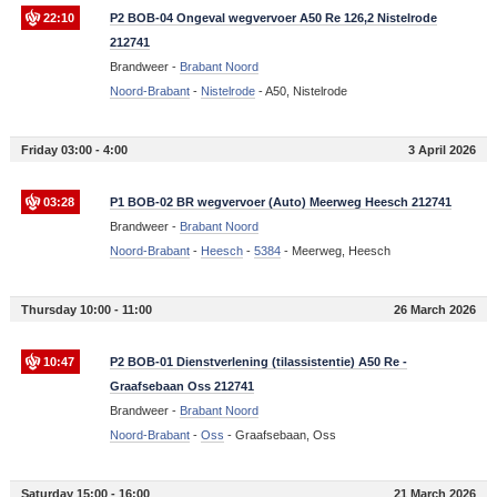
22:10
P2 BOB-04 Ongeval wegvervoer A50 Re 126,2 Nistelrode
212741
Brandweer -
Brabant Noord
Noord-Brabant
-
Nistelrode
-
A50, Nistelrode
Friday 03:00 - 4:00
3 April 2026
03:28
P1 BOB-02 BR wegvervoer (Auto) Meerweg Heesch 212741
Brandweer -
Brabant Noord
Noord-Brabant
-
Heesch
-
5384
-
Meerweg, Heesch
Thursday 10:00 - 11:00
26 March 2026
10:47
P2 BOB-01 Dienstverlening (tilassistentie) A50 Re -
Graafsebaan Oss 212741
Brandweer -
Brabant Noord
Noord-Brabant
-
Oss
-
Graafsebaan, Oss
Saturday 15:00 - 16:00
21 March 2026