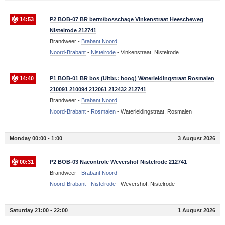
14:53
P2 BOB-07 BR berm/bosschage Vinkenstraat Heescheweg
Nistelrode 212741
Brandweer -
Brabant Noord
Noord-Brabant
-
Nistelrode
-
Vinkenstraat, Nistelrode
14:40
P1 BOB-01 BR bos (Uitbr.: hoog) Waterleidingstraat Rosmalen
210091 210094 212061 212432 212741
Brandweer -
Brabant Noord
Noord-Brabant
-
Rosmalen
-
Waterleidingstraat, Rosmalen
Monday 00:00 - 1:00
3 August 2026
00:31
P2 BOB-03 Nacontrole Wevershof Nistelrode 212741
Brandweer -
Brabant Noord
Noord-Brabant
-
Nistelrode
-
Wevershof, Nistelrode
Saturday 21:00 - 22:00
1 August 2026