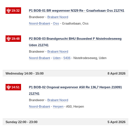
19:32
P1 BOB-01 BR wegvervoer N329 Re - Graafsebaan Oss 212741
Brandweer -
Brabant Noord
Noord-Brabant
-
Oss
-
Graafsebaan, Oss
19:48
P2 BOB-03 Brandgerucht BHU Bouwdeel F Nistelrodeseweg
Uden 212741
Brandweer -
Brabant Noord
Noord-Brabant
-
Uden
-
5406
-
Nistelrodeseweg, Uden
Wednesday 14:00 - 15:00
8 April 2026
14:51
P1 BOB-02 Ongeval wegvervoer A50 Re 136,7 Herpen 210091
212741
Brandweer -
Brabant Noord
Noord-Brabant
-
Herpen
-
A50, Herpen
Sunday 22:00 - 23:00
5 April 2026