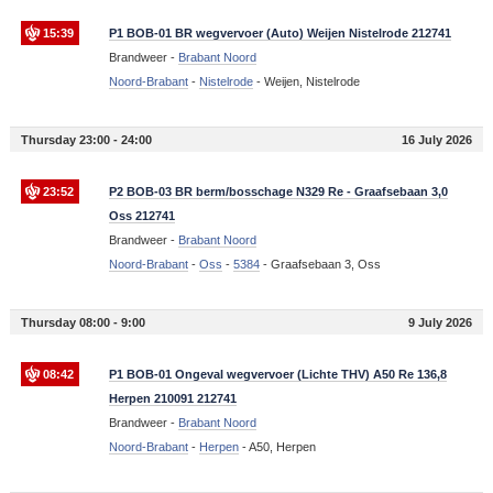
15:39
P1 BOB-01 BR wegvervoer (Auto) Weijen Nistelrode 212741
Brandweer -
Brabant Noord
Noord-Brabant
-
Nistelrode
-
Weijen, Nistelrode
Thursday 23:00 - 24:00
16 July 2026
23:52
P2 BOB-03 BR berm/bosschage N329 Re - Graafsebaan 3,0
Oss 212741
Brandweer -
Brabant Noord
Noord-Brabant
-
Oss
-
5384
-
Graafsebaan 3, Oss
Thursday 08:00 - 9:00
9 July 2026
08:42
P1 BOB-01 Ongeval wegvervoer (Lichte THV) A50 Re 136,8
Herpen 210091 212741
Brandweer -
Brabant Noord
Noord-Brabant
-
Herpen
-
A50, Herpen