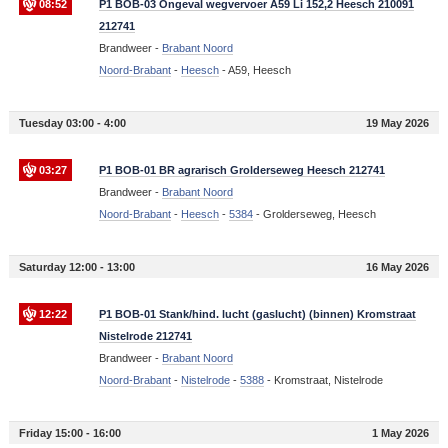
08:52
P1 BOB-03 Ongeval wegvervoer A59 Li 152,2 Heesch 210091
212741
Brandweer -
Brabant Noord
Noord-Brabant
-
Heesch
-
A59, Heesch
Tuesday 03:00 - 4:00
19 May 2026
03:27
P1 BOB-01 BR agrarisch Grolderseweg Heesch 212741
Brandweer -
Brabant Noord
Noord-Brabant
-
Heesch
-
5384
-
Grolderseweg, Heesch
Saturday 12:00 - 13:00
16 May 2026
12:22
P1 BOB-01 Stank/hind. lucht (gaslucht) (binnen) Kromstraat
Nistelrode 212741
Brandweer -
Brabant Noord
Noord-Brabant
-
Nistelrode
-
5388
-
Kromstraat, Nistelrode
Friday 15:00 - 16:00
1 May 2026