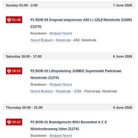
Sunday 01:00 - 2:00
7 June 2026
01:48
P1 BOB-04 Ongeval wegvervoer A50 Li 125,8 Nistelrode 210091
212741
Brandweer -
Brabant Noord
Noord-Brabant
-
Nistelrode
-
A50, Nistelrode
Saturday 16:00 - 17:00
6 June 2026
16:12
P2 BOB-03 Liftopsluiting JUMBO Supermarkt Parkstraat
Nistelrode 212741
Brandweer -
Brabant Noord
Noord-Brabant
-
Nistelrode
-
5388
-
Parkstraat, Nistelrode
Thursday 20:00 - 21:00
4 June 2026
20:12
P2 BOB-01 Brandgerucht BHU Bouwdeel A C E
Nistelrodeseweg Uden 212741
Brandweer -
Brabant Noord