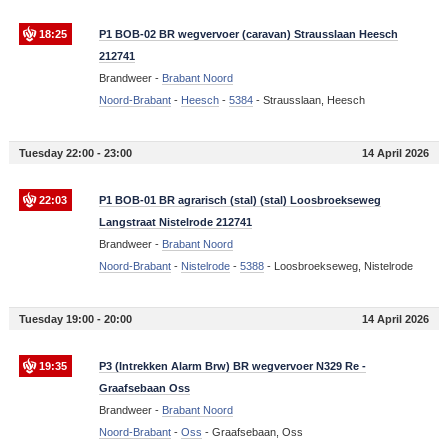
18:25
P1 BOB-02 BR wegvervoer (caravan) Strausslaan Heesch
212741
Brandweer -
Brabant Noord
Noord-Brabant
-
Heesch
-
5384
-
Strausslaan, Heesch
Tuesday 22:00 - 23:00
14 April 2026
22:03
P1 BOB-01 BR agrarisch (stal) (stal) Loosbroekseweg
Langstraat Nistelrode 212741
Brandweer -
Brabant Noord
Noord-Brabant
-
Nistelrode
-
5388
-
Loosbroekseweg, Nistelrode
Tuesday 19:00 - 20:00
14 April 2026
19:35
P3 (Intrekken Alarm Brw) BR wegvervoer N329 Re -
Graafsebaan Oss
Brandweer -
Brabant Noord
Noord-Brabant
-
Oss
-
Graafsebaan, Oss