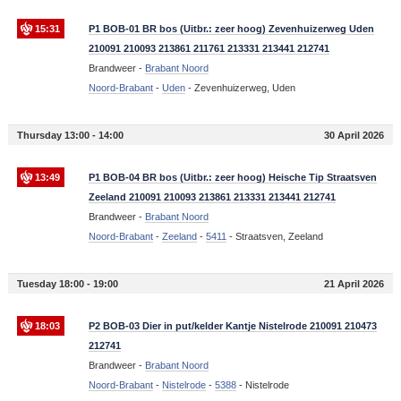
15:31
P1 BOB-01 BR bos (Uitbr.: zeer hoog) Zevenhuizerweg Uden
210091 210093 213861 211761 213331 213441 212741
Brandweer -
Brabant Noord
Noord-Brabant
-
Uden
-
Zevenhuizerweg, Uden
Thursday 13:00 - 14:00
30 April 2026
13:49
P1 BOB-04 BR bos (Uitbr.: zeer hoog) Heische Tip Straatsven
Zeeland 210091 210093 213861 213331 213441 212741
Brandweer -
Brabant Noord
Noord-Brabant
-
Zeeland
-
5411
-
Straatsven, Zeeland
Tuesday 18:00 - 19:00
21 April 2026
18:03
P2 BOB-03 Dier in put/kelder Kantje Nistelrode 210091 210473
212741
Brandweer -
Brabant Noord
Noord-Brabant
-
Nistelrode
-
5388
-
Nistelrode