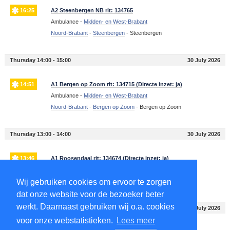
16:25
A2 Steenbergen NB rit: 134765
Ambulance -
Midden- en West-Brabant
Noord-Brabant
-
Steenbergen
-
Steenbergen
Thursday 14:00 - 15:00
30 July 2026
14:51
A1 Bergen op Zoom rit: 134715 (Directe inzet: ja)
Ambulance -
Midden- en West-Brabant
Noord-Brabant
-
Bergen op Zoom
-
Bergen op Zoom
Thursday 13:00 - 14:00
30 July 2026
13:46
A1 Roosendaal rit: 134674 (Directe inzet: ja)
Ambulance -
Midden- en West-Brabant
Wij gebruiken cookies om ervoor te zorgen
Noord-Brabant
-
Roosendaal
-
Roosendaal
dat onze website voor de bezoeker beter
werkt. Daarnaast gebruiken wij o.a. cookies
Thursday 11:00 - 12:00
30 July 2026
voor onze webstatistieken.
Lees meer