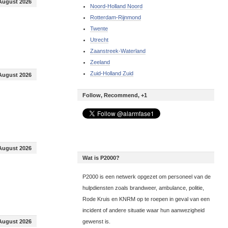
August 2026
Noord-Holland Noord
Rotterdam-Rijnmond
Twente
Utrecht
Zaanstreek-Waterland
Zeeland
Zuid-Holland Zuid
August 2026
Follow, Recommend, +1
August 2026
Wat is P2000?
P2000 is een netwerk opgezet om personeel van de
hulpdiensten zoals brandweer, ambulance, politie,
Rode Kruis en KNRM op te roepen in geval van een
incident of andere situatie waar hun aanwezigheid
August 2026
gewenst is.