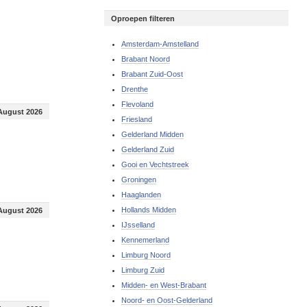
Oproepen filteren
Amsterdam-Amstelland
Brabant Noord
Brabant Zuid-Oost
Drenthe
Flevoland
August 2026
Friesland
Gelderland Midden
Gelderland Zuid
Gooi en Vechtstreek
Groningen
Haaglanden
Hollands Midden
August 2026
IJsselland
Kennemerland
Limburg Noord
Limburg Zuid
Midden- en West-Brabant
Noord- en Oost-Gelderland