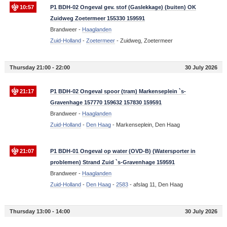
10:57
P1 BDH-02 Ongeval gev. stof (Gaslekkage) (buiten) OK
Zuidweg Zoetermeer 155330 159591
Brandweer -
Haaglanden
Zuid-Holland
-
Zoetermeer
-
Zuidweg, Zoetermeer
Thursday 21:00 - 22:00
30 July 2026
21:17
P1 BDH-02 Ongeval spoor (tram) Markenseplein `s-
Gravenhage 157770 159632 157830 159591
Brandweer -
Haaglanden
Zuid-Holland
-
Den Haag
-
Markenseplein, Den Haag
21:07
P1 BDH-01 Ongeval op water (OVD-B) (Watersporter in
problemen) Strand Zuid `s-Gravenhage 159591
Brandweer -
Haaglanden
Zuid-Holland
-
Den Haag
-
2583
-
afslag 11, Den Haag
Thursday 13:00 - 14:00
30 July 2026