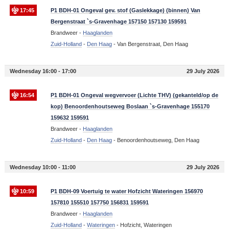
17:45
P1 BDH-01 Ongeval gev. stof (Gaslekkage) (binnen) Van
Bergenstraat `s-Gravenhage 157150 157130 159591
Brandweer -
Haaglanden
Zuid-Holland
-
Den Haag
-
Van Bergenstraat, Den Haag
Wednesday 16:00 - 17:00
29 July 2026
16:54
P1 BDH-01 Ongeval wegvervoer (Lichte THV) (gekanteld/op de
kop) Benoordenhoutseweg Boslaan `s-Gravenhage 155170
159632 159591
Brandweer -
Haaglanden
Zuid-Holland
-
Den Haag
-
Benoordenhoutseweg, Den Haag
Wednesday 10:00 - 11:00
29 July 2026
10:59
P1 BDH-09 Voertuig te water Hofzicht Wateringen 156970
157810 155510 157750 156831 159591
Brandweer -
Haaglanden
Zuid-Holland
-
Wateringen
-
Hofzicht, Wateringen