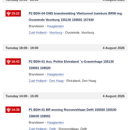
19:22
P2 BDH-04 OMS brandmelding Vliettunnel trambuis BRW-ing.
Oosteinde Voorburg 155130 159591 157430
Brandweer -
Haaglanden
Zuid-Holland
-
Voorburg
-
Oosteinde, Voorburg
Tuesday 18:00 - 19:00
4 August 2026
18:43
P2 BDH-01 Ass. Politie Elviraland `s-Gravenhage 155130
159591 159020
Brandweer -
Haaglanden
Zuid-Holland
-
Den Haag
-
Elviraland, Den Haag
Tuesday 14:00 - 15:00
4 August 2026
14:39
P1 BDH-01 BR woning Rooseveltlaan Delft 155550 155530
156030 159591
Brandweer -
Haaglanden
Zuid-Holland
-
Delft
-
Rooseveltlaan, Delft