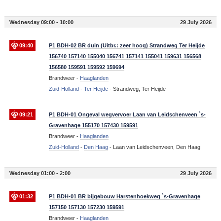
Wednesday 09:00 - 10:00
29 July 2026
09:40
P1 BDH-02 BR duin (Uitbr.: zeer hoog) Strandweg Ter Heijde
156740 157140 155040 156741 157141 155041 159631 156568
156580 159591 159592 159694
Brandweer -
Haaglanden
Zuid-Holland
-
Ter Heijde
-
Strandweg, Ter Heijde
09:21
P1 BDH-01 Ongeval wegvervoer Laan van Leidschenveen `s-
Gravenhage 155170 157430 159591
Brandweer -
Haaglanden
Zuid-Holland
-
Den Haag
-
Laan van Leidschenveen, Den Haag
Wednesday 01:00 - 2:00
29 July 2026
01:32
P1 BDH-01 BR bijgebouw Harstenhoekweg `s-Gravenhage
157150 157130 157230 159591
Brandweer -
Haaglanden