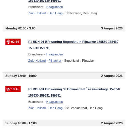
157830 157630 159591
Brandweer -
Haaglanden
Zuid-Holland
-
Den Haag
-
Hattemlaan, Den Haag
Monday 02:00 - 3:00
3 August 2026
02:16
P1 BDH-01 BR woning Begoniatuin Pijnacker 155550 155430
155530 159591
Brandweer -
Haaglanden
Zuid-Holland
-
Pijnacker
-
Begoniatuin, Pijnacker
Sunday 18:00 - 19:00
2 August 2026
18:45
P1 BDH-01 BR woning 3e Braamstraat `s-Gravenhage 157850
157830 159631 159591
Brandweer -
Haaglanden
Zuid-Holland
-
Den Haag
-
3e Braamstraat, Den Haag
Sunday 16:00 - 17:00
2 August 2026