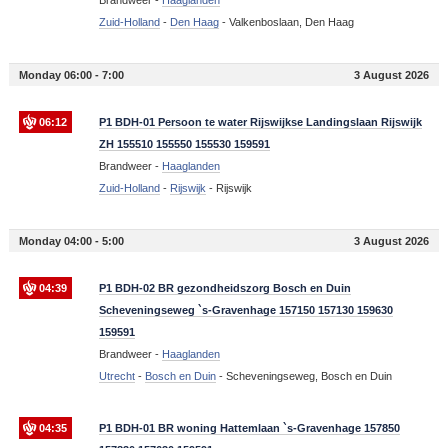
Zuid-Holland
-
Den Haag
-
Valkenboslaan, Den Haag
Monday 06:00 - 7:00
3 August 2026
06:12
P1 BDH-01 Persoon te water Rijswijkse Landingslaan Rijswijk
ZH 155510 155550 155530 159591
Brandweer -
Haaglanden
Zuid-Holland
-
Rijswijk
-
Rijswijk
Monday 04:00 - 5:00
3 August 2026
04:39
P1 BDH-02 BR gezondheidszorg Bosch en Duin
Scheveningseweg `s-Gravenhage 157150 157130 159630
159591
Brandweer -
Haaglanden
Utrecht
-
Bosch en Duin
-
Scheveningseweg, Bosch en Duin
04:35
P1 BDH-01 BR woning Hattemlaan `s-Gravenhage 157850