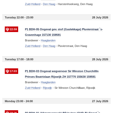
Zuid-Holland
-
Den Haag
-
Harstenhoekweg, Den Haag
Tuesday 22:00 - 23:00
28 July 2026
22:59
P1 BDH-05 Ongeval gev. stof (Gaslekkage) Pluvierstraat `s-
Gravenhage 157130 159591
Brandweer -
Haaglanden
Zuid-Holland
-
Den Haag
-
Pluvierstraat, Den Haag
Tuesday 17:00 - 18:00
28 July 2026
17:03
P1 BDH-03 Ongeval wegvervoer Sir Winston Churchillln
Prinses Beatrixlaan Rijswijk ZH 157770 155630 159591
Brandweer -
Haaglanden
Zuid-Holland
-
Rijswijk
-
Sir Winston Churchilllaan, Rijswijk
Monday 23:00 - 24:00
27 July 2026
23:26
P2 BDH-01 (Afstemverzoek) BR buiten (OVD-B) Singel `s-