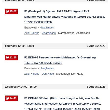
15:07
P1 (Basis pel. 1) Bijstand UGS 15-12 Uitgaand PKP
Marathonweg Marathonweg Vlaardingen 159591 157782 155330
157230 156830 159632
Brandweer -
Haaglanden
Zuid-Holland
-
Vlaardingen
-
Marathonweg, Vlaardingen
Thursday 12:00 - 13:00
6 August 2026
12:38
P1 BDH-03 Persoon te water Middenweg `s-Gravenhage
155510 157750 156830 159591
Brandweer -
Haaglanden
Zuid-Holland
-
Den Haag
-
Middenweg, Den Haag
Wednesday 14:00 - 15:00
5 August 2026
14:41
P1 BDH-05 BR duin (Uitbr.: zeer hoog) Luchtig aan Zee De
Wassenaarse Slag Wassenaar 155040 157140 156740 155041
157141 156741 161630 157468 157480 159591 159592 159694