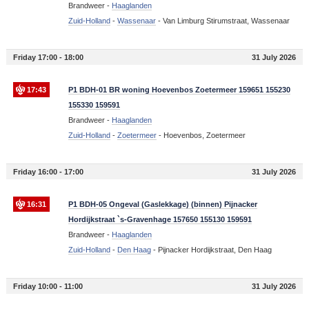
Brandweer -
Haaglanden
Zuid-Holland
-
Wassenaar
-
Van Limburg Stirumstraat, Wassenaar
Friday 17:00 - 18:00
31 July 2026
17:43
P1 BDH-01 BR woning Hoevenbos Zoetermeer 159651 155230
155330 159591
Brandweer -
Haaglanden
Zuid-Holland
-
Zoetermeer
-
Hoevenbos, Zoetermeer
Friday 16:00 - 17:00
31 July 2026
16:31
P1 BDH-05 Ongeval (Gaslekkage) (binnen) Pijnacker
Hordijkstraat `s-Gravenhage 157650 155130 159591
Brandweer -
Haaglanden
Zuid-Holland
-
Den Haag
-
Pijnacker Hordijkstraat, Den Haag
Friday 10:00 - 11:00
31 July 2026