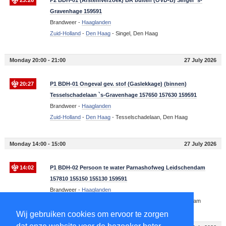
Gravenhage 159591
Brandweer -
Haaglanden
Zuid-Holland
-
Den Haag
-
Singel, Den Haag
Monday 20:00 - 21:00
27 July 2026
20:27
P1 BDH-01 Ongeval gev. stof (Gaslekkage) (binnen)
Tesselschadelaan `s-Gravenhage 157650 157630 159591
Brandweer -
Haaglanden
Zuid-Holland
-
Den Haag
-
Tesselschadelaan, Den Haag
Monday 14:00 - 15:00
27 July 2026
14:02
P1 BDH-02 Persoon te water Parnashofweg Leidschendam
157810 155150 155130 159591
Brandweer -
Haaglanden
Zuid-Holland
-
Leidschendam
-
Parnashofweg, Leidschendam
Wij gebruiken cookies om ervoor te zorgen