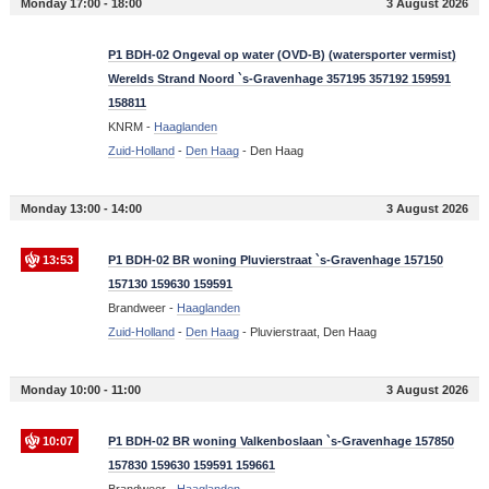
Monday 17:00 - 18:00
3 August 2026
17:41
P1 BDH-02 Ongeval op water (OVD-B) (watersporter vermist)
Werelds Strand Noord `s-Gravenhage 357195 357192 159591
158811
KNRM -
Haaglanden
Zuid-Holland
-
Den Haag
-
Den Haag
Monday 13:00 - 14:00
3 August 2026
13:53
P1 BDH-02 BR woning Pluvierstraat `s-Gravenhage 157150
157130 159630 159591
Brandweer -
Haaglanden
Zuid-Holland
-
Den Haag
-
Pluvierstraat, Den Haag
Monday 10:00 - 11:00
3 August 2026
10:07
P1 BDH-02 BR woning Valkenboslaan `s-Gravenhage 157850
157830 159630 159591 159661
Brandweer -
Haaglanden