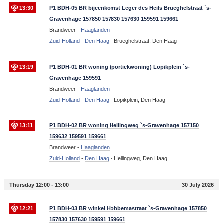
13:30
P1 BDH-05 BR bijeenkomst Leger des Heils Brueghelstraat `s-
Gravenhage 157850 157830 157630 159591 159661
Brandweer -
Haaglanden
Zuid-Holland
-
Den Haag
-
Brueghelstraat, Den Haag
13:19
P1 BDH-01 BR woning (portiekwoning) Lopikplein `s-
Gravenhage 159591
Brandweer -
Haaglanden
Zuid-Holland
-
Den Haag
-
Lopikplein, Den Haag
13:11
P1 BDH-02 BR woning Hellingweg `s-Gravenhage 157150
159632 159591 159661
Brandweer -
Haaglanden
Zuid-Holland
-
Den Haag
-
Hellingweg, Den Haag
Thursday 12:00 - 13:00
30 July 2026
12:21
P1 BDH-03 BR winkel Hobbemastraat `s-Gravenhage 157850
157830 157630 159591 159661