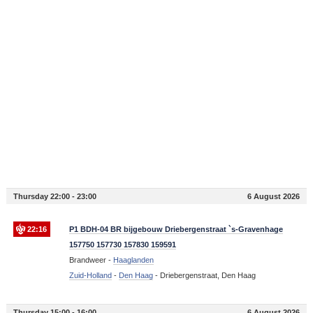
Thursday 22:00 - 23:00
6 August 2026
22:16
P1 BDH-04 BR bijgebouw Driebergenstraat `s-Gravenhage
157750 157730 157830 159591
Brandweer -
Haaglanden
Zuid-Holland
-
Den Haag
-
Driebergenstraat, Den Haag
Thursday 15:00 - 16:00
6 August 2026