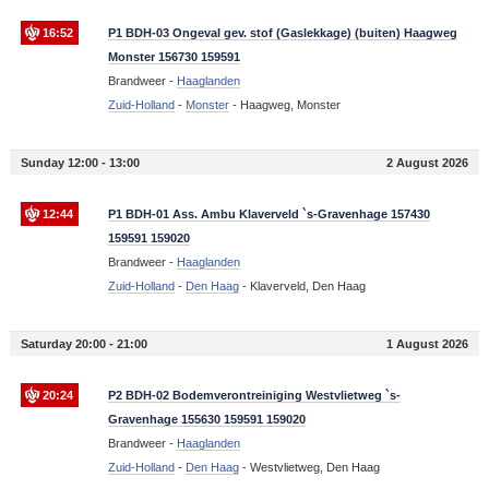
16:52
P1 BDH-03 Ongeval gev. stof (Gaslekkage) (buiten) Haagweg
Monster 156730 159591
Brandweer -
Haaglanden
Zuid-Holland
-
Monster
-
Haagweg, Monster
Sunday 12:00 - 13:00
2 August 2026
12:44
P1 BDH-01 Ass. Ambu Klaverveld `s-Gravenhage 157430
159591 159020
Brandweer -
Haaglanden
Zuid-Holland
-
Den Haag
-
Klaverveld, Den Haag
Saturday 20:00 - 21:00
1 August 2026
20:24
P2 BDH-02 Bodemverontreiniging Westvlietweg `s-
Gravenhage 155630 159591 159020
Brandweer -
Haaglanden
Zuid-Holland
-
Den Haag
-
Westvlietweg, Den Haag