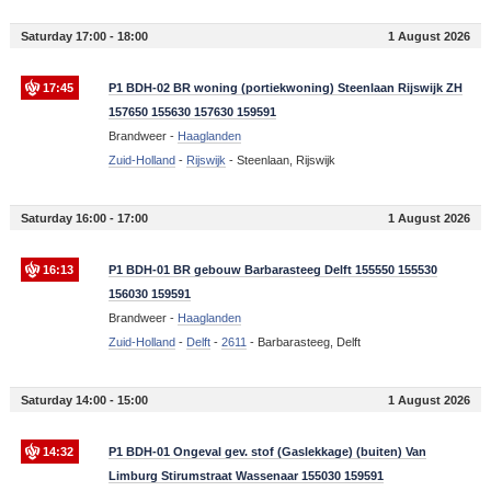
Saturday 17:00 - 18:00
1 August 2026
17:45
P1 BDH-02 BR woning (portiekwoning) Steenlaan Rijswijk ZH
157650 155630 157630 159591
Brandweer -
Haaglanden
Zuid-Holland
-
Rijswijk
-
Steenlaan, Rijswijk
Saturday 16:00 - 17:00
1 August 2026
16:13
P1 BDH-01 BR gebouw Barbarasteeg Delft 155550 155530
156030 159591
Brandweer -
Haaglanden
Zuid-Holland
-
Delft
-
2611
-
Barbarasteeg, Delft
Saturday 14:00 - 15:00
1 August 2026
14:32
P1 BDH-01 Ongeval gev. stof (Gaslekkage) (buiten) Van
Limburg Stirumstraat Wassenaar 155030 159591