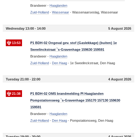
Brandweer -
Haaglanden
Zuid-Holland
-
Wassenaar
-
Wassenaarseslag, Wassenaar
Wednesday 13:00 - 14:00
5 August 2026
13:53
P1 BDH-02 Ongeval gev. stof (Gaslekkage) (buiten) 1e
Sweelinckstraat `s-Gravenhage 159630 159591
Brandweer -
Haaglanden
Zuid-Holland
-
Den Haag
-
1e Sweelinckstraat, Den Haag
Tuesday 21:00 - 22:00
4 August 2026
21:38
P1 BDH-02 OMS brandmelding PI Haaglanden
Pompstationsweg `s-Gravenhage 155170 157130 159630
159591
Brandweer -
Haaglanden
Zuid-Holland
-
Den Haag
-
Pompstationsweg, Den Haag
Tuesday 19:00 - 20:00
4 August 2026