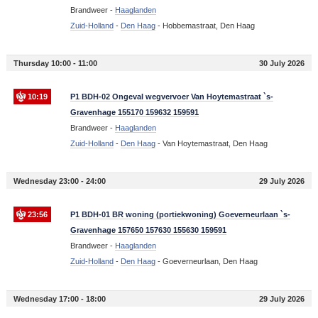
Brandweer -
Haaglanden
Zuid-Holland
-
Den Haag
-
Hobbemastraat, Den Haag
Thursday 10:00 - 11:00
30 July 2026
10:19
P1 BDH-02 Ongeval wegvervoer Van Hoytemastraat `s-
Gravenhage 155170 159632 159591
Brandweer -
Haaglanden
Zuid-Holland
-
Den Haag
-
Van Hoytemastraat, Den Haag
Wednesday 23:00 - 24:00
29 July 2026
23:56
P1 BDH-01 BR woning (portiekwoning) Goeverneurlaan `s-
Gravenhage 157650 157630 155630 159591
Brandweer -
Haaglanden
Zuid-Holland
-
Den Haag
-
Goeverneurlaan, Den Haag
Wednesday 17:00 - 18:00
29 July 2026