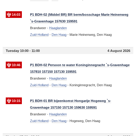
14:03
P1 BDH-02 (Middel BR) BR berm/bosschage Marie Heinenweg
`s-Gravenhage 157630 159591
Brandweer -
Haaglanden
Zuid-Holland
-
Den Haag
-
Marie Heinenweg, Den Haag
Tuesday 10:00 - 11:00
4 August 2026
10:46
P1 BDH-02 Persoon te water Koninginnegracht `s-Gravenhage
157810 157150 157130 159591
Brandweer -
Haaglanden
Zuid-Holland
-
Den Haag
-
Koninginnegracht, Den Haag
10:15
P1 BDH-01 BR bijeenkomst Hongarije Hogeweg `s-
Gravenhage 157150 157130 159630 159591
Brandweer -
Haaglanden
Zuid-Holland
-
Den Haag
-
Hogeweg, Den Haag