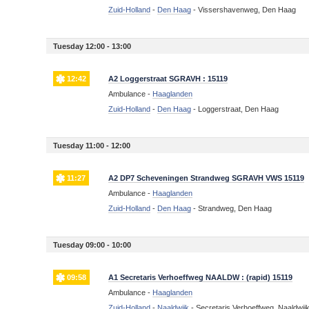
Zuid-Holland
-
Den Haag
-
Vissershavenweg, Den Haag
Tuesday 12:00 - 13:00
12:42
A2 Loggerstraat SGRAVH : 15119
Ambulance -
Haaglanden
Zuid-Holland
-
Den Haag
-
Loggerstraat, Den Haag
Tuesday 11:00 - 12:00
11:27
A2 DP7 Scheveningen Strandweg SGRAVH VWS 15119
Ambulance -
Haaglanden
Zuid-Holland
-
Den Haag
-
Strandweg, Den Haag
Tuesday 09:00 - 10:00
09:58
A1 Secretaris Verhoeffweg NAALDW : (rapid) 15119
Ambulance -
Haaglanden
Zuid-Holland
-
Naaldwijk
-
Secretaris Verhoeffweg, Naaldwij