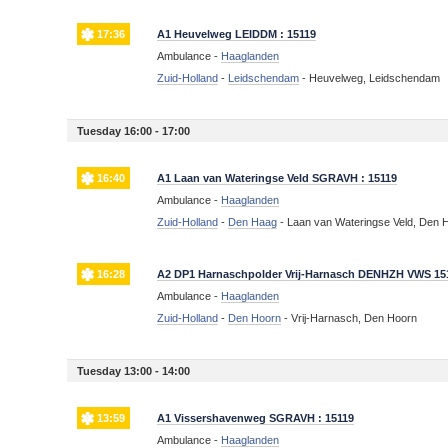
17:36
A1 Heuvelweg LEIDDM : 15119
Ambulance -
Haaglanden
Zuid-Holland
-
Leidschendam
-
Heuvelweg, Leidschendam
Tuesday 16:00 - 17:00
16:40
A1 Laan van Wateringse Veld SGRAVH : 15119
Ambulance -
Haaglanden
Zuid-Holland
-
Den Haag
-
Laan van Wateringse Veld, Den 
16:28
A2 DP1 Harnaschpolder Vrij-Harnasch DENHZH VWS 15
Ambulance -
Haaglanden
Zuid-Holland
-
Den Hoorn
-
Vrij-Harnasch, Den Hoorn
Tuesday 13:00 - 14:00
13:59
A1 Vissershavenweg SGRAVH : 15119
Ambulance -
Haaglanden