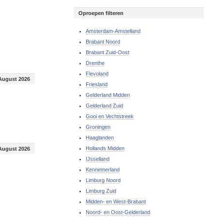
Oproepen filteren
Amsterdam-Amstelland
Brabant Noord
Brabant Zuid-Oost
Drenthe
Flevoland
August 2026
Friesland
Gelderland Midden
Gelderland Zuid
Gooi en Vechtstreek
Groningen
Haaglanden
Hollands Midden
August 2026
IJsselland
Kennemerland
Limburg Noord
Limburg Zuid
Midden- en West-Brabant
Noord- en Oost-Gelderland