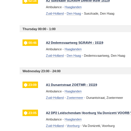
02:16
A2 Suezkade SGRAVH Directe inzet 15119
Ambulance -
Haaglanden
Zuid-Holland
-
Den Haag
-
Suezkade, Den Haag
Thursday 00:00 - 1:00
00:46
A2 Dedemsvaartweg SGRAVH : 15119
Ambulance -
Haaglanden
Zuid-Holland
-
Den Haag
-
Dedemsvaartweg, Den Haag
Wednesday 23:00 - 24:00
23:09
A1 Dunantstraat ZOETMR : 15119
Ambulance -
Haaglanden
Zuid-Holland
-
Zoetermeer
-
Dunantstraat, Zoetermeer
23:05
A2 DP2 Leidschendam-Voorburg Via Donizetti VOORB
Ambulance -
Haaglanden
Zuid-Holland
-
Voorburg
-
Via Donizetti, Voorburg