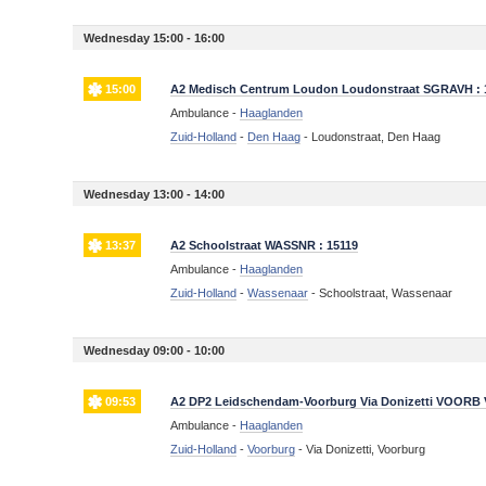
Wednesday 15:00 - 16:00
15:00
A2 Medisch Centrum Loudon Loudonstraat SGRAVH : 
Ambulance -
Haaglanden
Zuid-Holland
-
Den Haag
-
Loudonstraat, Den Haag
Wednesday 13:00 - 14:00
13:37
A2 Schoolstraat WASSNR : 15119
Ambulance -
Haaglanden
Zuid-Holland
-
Wassenaar
-
Schoolstraat, Wassenaar
Wednesday 09:00 - 10:00
09:53
A2 DP2 Leidschendam-Voorburg Via Donizetti VOORB 
Ambulance -
Haaglanden
Zuid-Holland
-
Voorburg
-
Via Donizetti, Voorburg