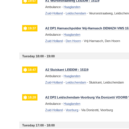
19:57
A1 Veursestraatweg LEIDDM : 15119
Ambulance -
Haaglanden
Zuid-Holland
-
Leidschendam
-
Veursestraatweg, Leidsche
19:37
A2 DP1 Harnaschpolder Vrij-Harnasch DENHZH VWS 15
Ambulance -
Haaglanden
Zuid-Holland
-
Den Hoorn
-
Vrij-Harnasch, Den Hoorn
Tuesday 18:00 - 19:00
18:47
A2 Sluiskant LEIDDM : 15119
Ambulance -
Haaglanden
Zuid-Holland
-
Leidschendam
-
Sluiskant, Leidschendam
18:28
A2 DP2 Leidschendam-Voorburg Via Donizetti VOORB
Ambulance -
Haaglanden
Zuid-Holland
-
Voorburg
-
Via Donizetti, Voorburg
Tuesday 17:00 - 18:00