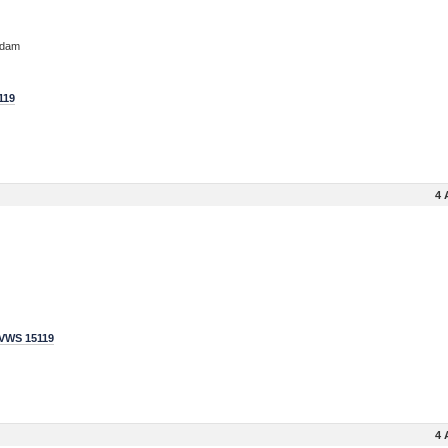
ndam
119
4 
 VWS 15119
4 