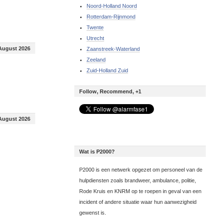
Noord-Holland Noord
Rotterdam-Rijnmond
Twente
Utrecht
August 2026
Zaanstreek-Waterland
Zeeland
Zuid-Holland Zuid
Follow, Recommend, +1
August 2026
Wat is P2000?
P2000 is een netwerk opgezet om personeel van de
hulpdiensten zoals brandweer, ambulance, politie,
Rode Kruis en KNRM op te roepen in geval van een
incident of andere situatie waar hun aanwezigheid
gewenst is.