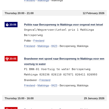
Friesland
-
Makkinga
-
Makkinga
Thursday 20:00 - 21:00
12 February 2026
20:06
Politie naar Bercoperweg te Makkinga voor ongeval met letsel
Ongeval/Wegvervoer/Letsel prio 1 Makkinga
Bercoperweg
Politie -
Friesland
Friesland
-
Makkinga
-
8423
-
Bercoperweg, Makkinga
20:05
Brandweer met spoed naar Bercoperweg te Makkinga voor een
voertuig te water
P1 BNN-01 Voertuig te water Bercoperweg
Makkinga 020236 026110 027071 026411 026993
Brandweer -
Friesland
Friesland
-
Makkinga
-
8423
-
Bercoperweg, Makkinga
Thursday 15:00 - 16:00
29 January 2026