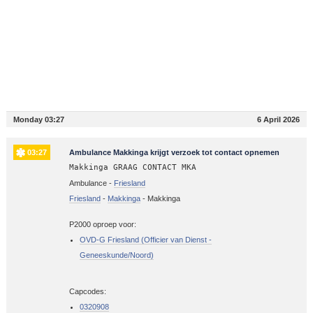
Monday 03:27
6 April 2026
03:27
Ambulance Makkinga krijgt verzoek tot contact opnemen
Makkinga GRAAG CONTACT MKA
Ambulance -
Friesland
Friesland
-
Makkinga
-
Makkinga
P2000 oproep voor:
OVD-G Friesland (Officier van Dienst -
Geneeskunde/Noord)
Capcodes:
0320908