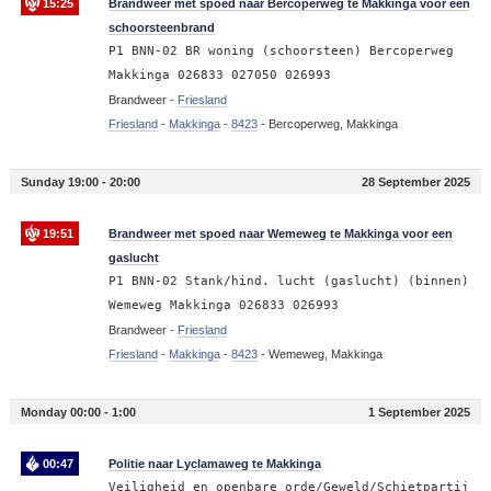
15:25
Brandweer met spoed naar Bercoperweg te Makkinga voor een
schoorsteenbrand
P1 BNN-02 BR woning (schoorsteen) Bercoperweg
Makkinga 026833 027050 026993
Brandweer -
Friesland
Friesland
-
Makkinga
-
8423
-
Bercoperweg, Makkinga
Sunday 19:00 - 20:00
28 September 2025
19:51
Brandweer met spoed naar Wemeweg te Makkinga voor een
gaslucht
P1 BNN-02 Stank/hind. lucht (gaslucht) (binnen)
Wemeweg Makkinga 026833 026993
Brandweer -
Friesland
Friesland
-
Makkinga
-
8423
-
Wemeweg, Makkinga
Monday 00:00 - 1:00
1 September 2025
00:47
Politie naar Lyclamaweg te Makkinga
Veiligheid en openbare orde/Geweld/Schietpartij