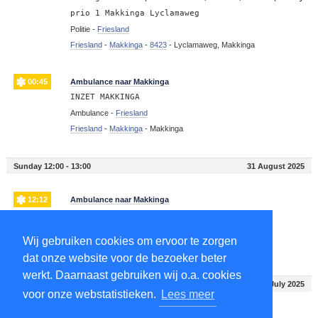
prio 1 Makkinga Lyclamaweg
Politie -
Friesland
Friesland
-
Makkinga
-
8423
-
Lyclamaweg, Makkinga
00:45
Ambulance naar Makkinga
INZET MAKKINGA
Ambulance -
Friesland
Friesland
-
Makkinga
-
Makkinga
Sunday 12:00 - 13:00
31 August 2025
12:12
Ambulance naar Makkinga
INZET MAKKINGA
Ambulance -
Friesland
Wij gebruiken cookies om ervoor te zorgen
Friesland
-
Makkinga
-
Makkinga
dat onze website voor de bezoeker beter
werkt. Daarnaast gebruiken wij o.a. cookies
Tuesday 09:00 - 10:00
1 July 2025
voor onze webstatistieken.
Lees meer
09:30
Traumahelikopter Makkinga krijgt verzoek tot contact