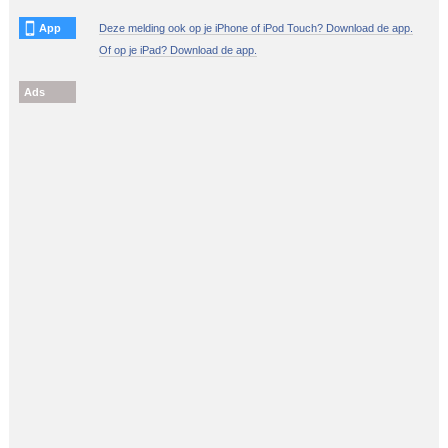
App
Deze melding ook op je iPhone of iPod Touch? Download de app.
Of op je iPad? Download de app.
Ads