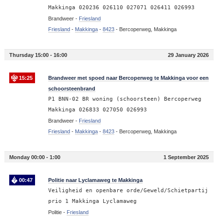
Makkinga 020236 026110 027071 026411 026993
Brandweer -
Friesland
Friesland
-
Makkinga
-
8423
-
Bercoperweg, Makkinga
Thursday 15:00 - 16:00
29 January 2026
15:25
Brandweer met spoed naar Bercoperweg te Makkinga voor een
schoorsteenbrand
P1 BNN-02 BR woning (schoorsteen) Bercoperweg
Makkinga 026833 027050 026993
Brandweer -
Friesland
Friesland
-
Makkinga
-
8423
-
Bercoperweg, Makkinga
Monday 00:00 - 1:00
1 September 2025
00:47
Politie naar Lyclamaweg te Makkinga
Veiligheid en openbare orde/Geweld/Schietpartij
prio 1 Makkinga Lyclamaweg
Politie -
Friesland