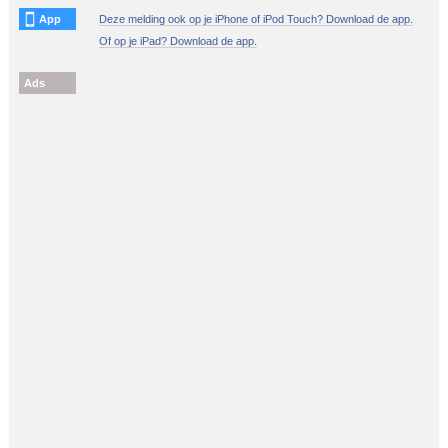
App
Deze melding ook op je iPhone of iPod Touch? Download de app.
Of op je iPad? Download de app.
Ads