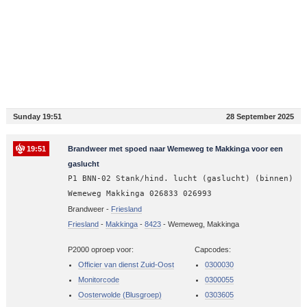
Sunday 19:51
28 September 2025
19:51
Brandweer met spoed naar Wemeweg te Makkinga voor een
gaslucht
P1 BNN-02 Stank/hind. lucht (gaslucht) (binnen)
Wemeweg Makkinga 026833 026993
Brandweer -
Friesland
Friesland
-
Makkinga
-
8423
-
Wemeweg, Makkinga
P2000 oproep voor:
Capcodes:
Officier van dienst Zuid-Oost
0300030
Monitorcode
0300055
Oosterwolde (Blusgroep)
0303605