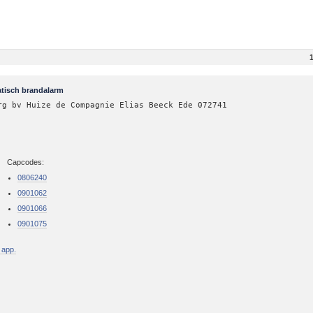
tisch brandalarm
rg bv Huize de Compagnie Elias Beeck Ede 072741
Capcodes:
0806240
0901062
0901066
0901075
 app.