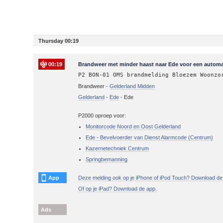
Thursday 00:19
00:19
Brandweer met minder haast naar Ede voor een automa
P2 BON-01 OMS brandmelding Bloezem Woonzo
Brandweer -
Gelderland Midden
Gelderland
-
Ede
-
Ede
P2000 oproep voor:
Monitorcode Noord en Oost Gelderland
Ede - Bevelvoerder van Dienst Alarmcode (Centrum)
Kazernetechniek Centrum
Springbemanning
App
Deze melding ook op je iPhone of iPod Touch? Download de
Of op je iPad? Download de app.
Ads