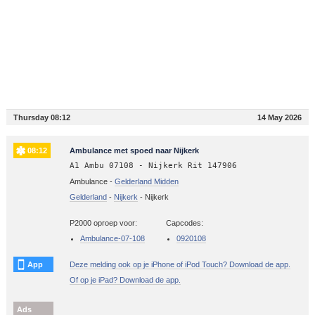
Thursday 08:12
14 May 2026
08:12
Ambulance met spoed naar Nijkerk
A1 Ambu 07108 - Nijkerk Rit 147906
Ambulance -
Gelderland Midden
Gelderland
-
Nijkerk
-
Nijkerk
P2000 oproep voor:
Capcodes:
Ambulance-07-108
0920108
App
Deze melding ook op je iPhone of iPod Touch? Download de app.
Of op je iPad? Download de app.
Ads