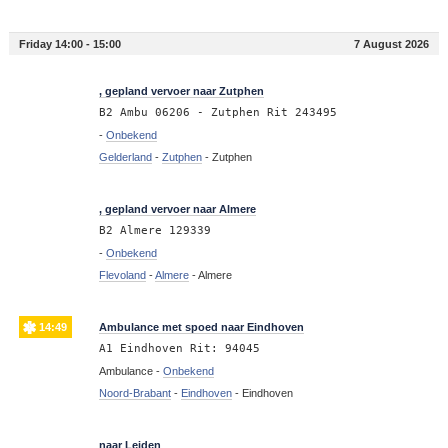
Friday 14:00 - 15:00
7 August 2026
14:59
, gepland vervoer naar Zutphen
B2 Ambu 06206 - Zutphen Rit 243495
-
Onbekend
Gelderland
-
Zutphen
-
Zutphen
14:57
, gepland vervoer naar Almere
B2 Almere 129339
-
Onbekend
Flevoland
-
Almere
-
Almere
14:49
Ambulance met spoed naar Eindhoven
A1 Eindhoven Rit: 94045
Ambulance -
Onbekend
Noord-Brabant
-
Eindhoven
-
Eindhoven
14:45
naar Leiden