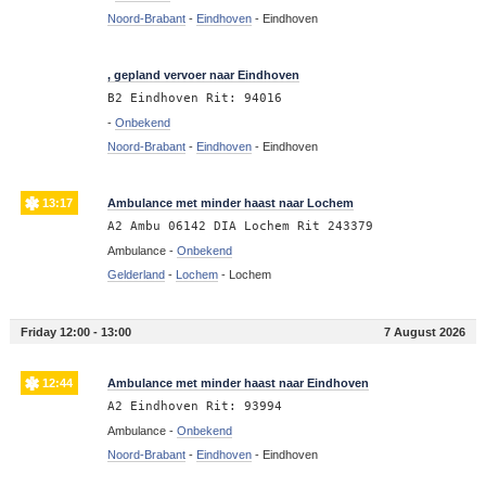
Noord-Brabant
-
Eindhoven
-
Eindhoven
13:27
, gepland vervoer naar Eindhoven
B2 Eindhoven Rit: 94016
-
Onbekend
Noord-Brabant
-
Eindhoven
-
Eindhoven
13:17
Ambulance met minder haast naar Lochem
A2 Ambu 06142 DIA Lochem Rit 243379
Ambulance -
Onbekend
Gelderland
-
Lochem
-
Lochem
Friday 12:00 - 13:00
7 August 2026
12:44
Ambulance met minder haast naar Eindhoven
A2 Eindhoven Rit: 93994
Ambulance -
Onbekend
Noord-Brabant
-
Eindhoven
-
Eindhoven