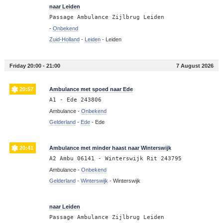
21:04
naar Leiden
Passage Ambulance Zijlbrug Leiden
-
Onbekend
Zuid-Holland
-
Leiden
-
Leiden
Friday 20:00 - 21:00
7 August 2026
20:57
Ambulance met spoed naar Ede
A1 - Ede 243806
Ambulance -
Onbekend
Gelderland
-
Ede
-
Ede
20:41
Ambulance met minder haast naar Winterswijk
A2 Ambu 06141 - Winterswijk Rit 243795
Ambulance -
Onbekend
Gelderland
-
Winterswijk
-
Winterswijk
20:32
naar Leiden
Passage Ambulance Zijlbrug Leiden