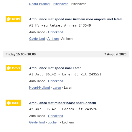
Noord-Brabant
-
Eindhoven
-
Eindhoven
16:09
Ambulance met spoed naar Arnhem voor ongeval met letsel
A1 HV weg letsel Arnhem 243549
Ambulance -
Onbekend
Gelderland
-
Arnhem
-
Arnhem
Friday 15:00 - 16:00
7 August 2026
15:53
Ambulance met spoed naar Laren
A1 Ambu 06142 - Laren GE Rit 243551
Ambulance -
Onbekend
Noord-Holland
-
Laren
-
Laren
15:41
Ambulance met minder haast naar Lochem
A2 Ambu 06142 - Lochem Rit 243526
Ambulance -
Onbekend
Gelderland
-
Lochem
-
Lochem