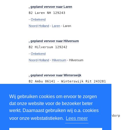
12:18
, gepland vervoer naar Laren
B2 Laren NH 129243
-
Onbekend
Noord-Holland
-
Laren
-
Laren
12:12
, gepland vervoer naar Hilversum
B2 Hilversum 129242
-
Onbekend
Noord-Holland
-
Hilversum
-
Hilversum
12:08
, gepland vervoer naar Winterswijk
B2 Ambu 06141 - Winterswijk Rit 243281
-
Onbekend
Gelderland
-
Winterswijk
-
Winterswijk
Wij gebruiken cookies om ervoor te zorgen
dat onze website voor de bezoeker beter
12:06
naar Leiderdorp
werkt. Daarnaast gebruiken wij o.a. cookies
Passage Ambulance Leiderdorpsebrug Leiderdorp
voor onze webstatistieken.
Lees meer
-
Onbekend
Zuid-Holland
-
Leiderdorp
-
Leiderdorp