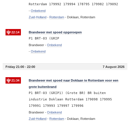
Rotterdam 179992 179994 178795 179982 179092
-
Onbekend
Zuid-Holland
-
Rotterdam
-
Doklaan, Rotterdam
22:14
Brandweer met spoed opgeroepen
P1 BRT-03 (GRIP
Brandweer -
Onbekend
-
Onbekend
Friday 21:00 - 22:00
7 August 2026
21:34
Brandweer met spoed naar Doklaan te Rotterdam voor een
grote buitenbrand
P1 BRT-03 (GRIP1) (Grote BR) BR buiten
industrie Doklaan Rotterdam 179098 179995
179991 179993 179997 179996
Brandweer -
Onbekend
Zuid-Holland
-
Rotterdam
-
Doklaan, Rotterdam