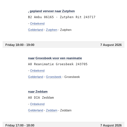
19:03
, gepland vervoer naar Zutphen
B2 Ambu 06165 - Zutphen Rit 243717
-
Onbekend
Gelderland
-
Zutphen
-
Zutphen
Friday 18:00 - 19:00
7 August 2026
18:46
naar Groesbeek voor een reanimatie
A0 Reanimatie Groesbeek 243705
-
Onbekend
Gelderland
-
Groesbeek
-
Groesbeek
18:00
naar Zeddam
A0 DIA Zeddam
-
Onbekend
Gelderland
-
Zeddam
-
Zeddam
Friday 17:00 - 18:00
7 August 2026