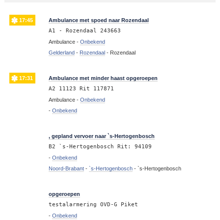
17:45
Ambulance met spoed naar Rozendaal
A1 - Rozendaal 243663
Ambulance -
Onbekend
Gelderland
-
Rozendaal
-
Rozendaal
17:31
Ambulance met minder haast opgeroepen
A2 11123 Rit 117871
Ambulance -
Onbekend
-
Onbekend
17:16
, gepland vervoer naar `s-Hertogenbosch
B2 `s-Hertogenbosch Rit: 94109
-
Onbekend
Noord-Brabant
-
`s-Hertogenbosch
-
`s-Hertogenbosch
17:00
opgeroepen
testalarmering OVD-G Piket
-
Onbekend