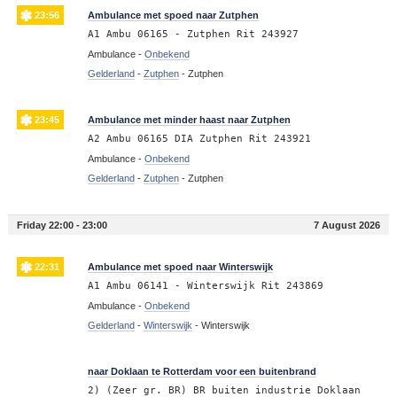
23:56
Ambulance met spoed naar Zutphen
A1 Ambu 06165 - Zutphen Rit 243927
Ambulance -
Onbekend
Gelderland
-
Zutphen
-
Zutphen
23:45
Ambulance met minder haast naar Zutphen
A2 Ambu 06165 DIA Zutphen Rit 243921
Ambulance -
Onbekend
Gelderland
-
Zutphen
-
Zutphen
Friday 22:00 - 23:00
7 August 2026
22:31
Ambulance met spoed naar Winterswijk
A1 Ambu 06141 - Winterswijk Rit 243869
Ambulance -
Onbekend
Gelderland
-
Winterswijk
-
Winterswijk
22:14
naar Doklaan te Rotterdam voor een buitenbrand
2) (Zeer gr. BR) BR buiten industrie Doklaan