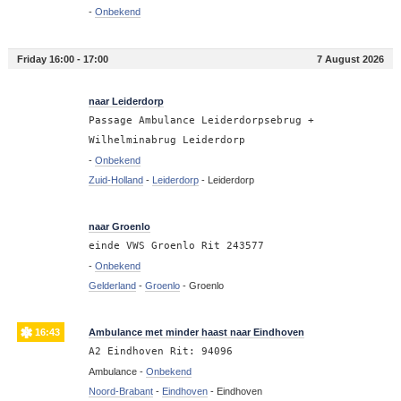
-
Onbekend
Friday 16:00 - 17:00
7 August 2026
16:53
naar Leiderdorp
Passage Ambulance Leiderdorpsebrug +
Wilhelminabrug Leiderdorp
-
Onbekend
Zuid-Holland
-
Leiderdorp
-
Leiderdorp
16:48
naar Groenlo
einde VWS Groenlo Rit 243577
-
Onbekend
Gelderland
-
Groenlo
-
Groenlo
16:43
Ambulance met minder haast naar Eindhoven
A2 Eindhoven Rit: 94096
Ambulance -
Onbekend
Noord-Brabant
-
Eindhoven
-
Eindhoven