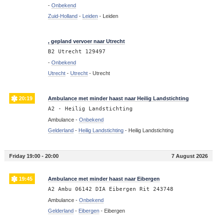
-
Onbekend
Zuid-Holland
-
Leiden
-
Leiden
20:25
, gepland vervoer naar Utrecht
B2 Utrecht 129497
-
Onbekend
Utrecht
-
Utrecht
-
Utrecht
20:19
Ambulance met minder haast naar Heilig Landstichting
A2 - Heilig Landstichting
Ambulance -
Onbekend
Gelderland
-
Heilig Landstichting
-
Heilig Landstichting
Friday 19:00 - 20:00
7 August 2026
19:45
Ambulance met minder haast naar Eibergen
A2 Ambu 06142 DIA Eibergen Rit 243748
Ambulance -
Onbekend
Gelderland
-
Eibergen
-
Eibergen