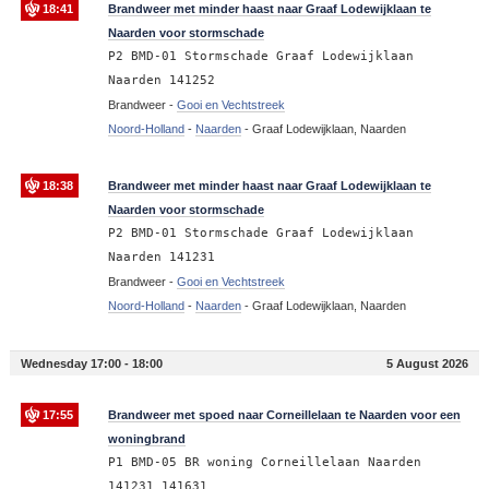
18:41
Brandweer met minder haast naar Graaf Lodewijklaan te
Naarden voor stormschade
P2 BMD-01 Stormschade Graaf Lodewijklaan
Naarden 141252
Brandweer -
Gooi en Vechtstreek
Noord-Holland
-
Naarden
-
Graaf Lodewijklaan, Naarden
18:38
Brandweer met minder haast naar Graaf Lodewijklaan te
Naarden voor stormschade
P2 BMD-01 Stormschade Graaf Lodewijklaan
Naarden 141231
Brandweer -
Gooi en Vechtstreek
Noord-Holland
-
Naarden
-
Graaf Lodewijklaan, Naarden
Wednesday 17:00 - 18:00
5 August 2026
17:55
Brandweer met spoed naar Corneillelaan te Naarden voor een
woningbrand
P1 BMD-05 BR woning Corneillelaan Naarden
141231 141631