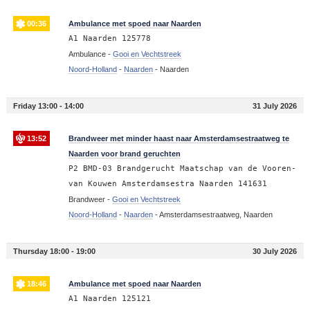
00:36
Ambulance met spoed naar Naarden
A1 Naarden 125778
Ambulance -
Gooi en Vechtstreek
Noord-Holland
-
Naarden
-
Naarden
Friday 13:00 - 14:00
31 July 2026
13:52
Brandweer met minder haast naar Amsterdamsestraatweg te
Naarden voor brand geruchten
P2 BMD-03 Brandgerucht Maatschap van de Vooren-
van Kouwen Amsterdamsestra Naarden 141631
Brandweer -
Gooi en Vechtstreek
Noord-Holland
-
Naarden
-
Amsterdamsestraatweg, Naarden
Thursday 18:00 - 19:00
30 July 2026
18:46
Ambulance met spoed naar Naarden
A1 Naarden 125121