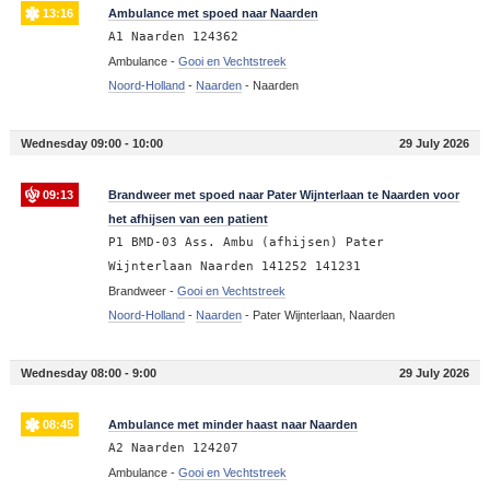
13:16
Ambulance met spoed naar Naarden
A1 Naarden 124362
Ambulance -
Gooi en Vechtstreek
Noord-Holland
-
Naarden
-
Naarden
Wednesday 09:00 - 10:00
29 July 2026
09:13
Brandweer met spoed naar Pater Wijnterlaan te Naarden voor
het afhijsen van een patient
P1 BMD-03 Ass. Ambu (afhijsen) Pater
Wijnterlaan Naarden 141252 141231
Brandweer -
Gooi en Vechtstreek
Noord-Holland
-
Naarden
-
Pater Wijnterlaan, Naarden
Wednesday 08:00 - 9:00
29 July 2026
08:45
Ambulance met minder haast naar Naarden
A2 Naarden 124207
Ambulance -
Gooi en Vechtstreek