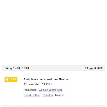
Friday 15:00 - 16:00
7 August 2026
15:02
Ambulance met spoed naar Naarden
A1 Naarden 129341
Ambulance -
Gooi en Vechtstreek
Noord-Holland
-
Naarden
-
Naarden