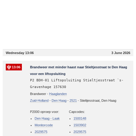
Wednesday 13:06
3 June 2026
13:06
Brandweer met minder haast naar Stieltjesstraat te Den Haag
voor een liftopsluiting
P2 BDH-01 Liftopsluiting Stieltjesstraat `s-
Gravenhage 157630
Brandweer -
Haaglanden
Zuid-Holland
-
Den Haag
-
2521
-
Stieltjesstraat, Den Haag
P2000 oproep voor:
Capcodes:
Den Haag - Laak
1500148
Monitorcode
1503902
2029575
2029575