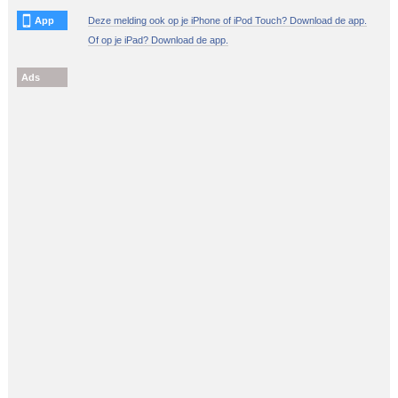
App
Deze melding ook op je iPhone of iPod Touch? Download de app.
Of op je iPad? Download de app.
Ads