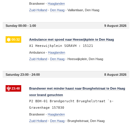
Brandweer -
Haaglanden
Zuid-Holland
-
Den Haag
-
Vaillantlaan, Den Haag
Sunday 00:00 - 1:00
9 August 2026
00:32
Ambulance met spoed naar Heeswijkplein te Den Haag
A1 Heeswijkplein SGRAVH : 15121
Ambulance -
Haaglanden
Zuid-Holland
-
Den Haag
-
Heeswijkplein, Den Haag
Saturday 23:00 - 24:00
8 August 2026
23:48
Brandweer met minder haast naar Brueghelstraat te Den Haag
voor brand geruchten
P2 BDH-01 Brandgerucht Brueghelstraat `s-
Gravenhage 157830
Brandweer -
Haaglanden
Zuid-Holland
-
Den Haag
-
Brueghelstraat, Den Haag