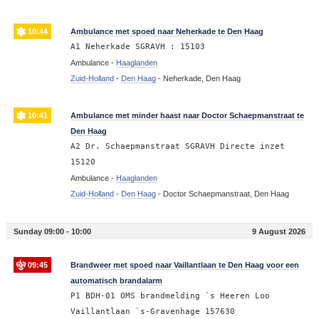
10:44
Ambulance met spoed naar Neherkade te Den Haag
A1 Neherkade SGRAVH : 15103
Ambulance -
Haaglanden
Zuid-Holland
-
Den Haag
-
Neherkade, Den Haag
10:41
Ambulance met minder haast naar Doctor Schaepmanstraat te
Den Haag
A2 Dr. Schaepmanstraat SGRAVH Directe inzet
15120
Ambulance -
Haaglanden
Zuid-Holland
-
Den Haag
-
Doctor Schaepmanstraat, Den Haag
Sunday 09:00 - 10:00
9 August 2026
09:45
Brandweer met spoed naar Vaillantlaan te Den Haag voor een
automatisch brandalarm
P1 BDH-01 OMS brandmelding `s Heeren Loo
Vaillantlaan `s-Gravenhage 157630