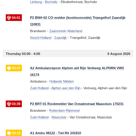
Limburg
-
Bocholtz
-
Elisabethstraat, Bocholtz
04:01
P2 BNH-02 CO-melder (koolmonoxide) Triangelhof Zaandijk
110831
Brandweer -
Zaanstreek-Waterland
Noord-Holland
-
Zaandijk
-
Triangelhof, Zaandijk
Thursday 03:00 - 4:00
6 August 2026
03:47
A2 Ambulancepost Alphen a/d Rijn Vorkweg ALPHRN VWS
16174
Ambulance -
Hollands Midden
Zuid-Holland
-
Alphen aan den Rijn
-
Vorkweg, Alphen aan den Rijn
03:39
P2 BRT-01 Rookmelder Van Ostadestraat Maassluis 170231
Brandweer -
Rotterdam-Rijnmond
Zuid-Holland
-
Maassluis
-
Van Ostadestraat, Maassluis
03:19
A1 Ambu 08122 - Tiel Rit 241810