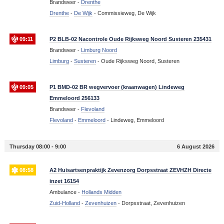
Brandweer -
Drenthe
Drenthe
-
De Wijk
-
Commissieweg, De Wijk
09:11
P2 BLB-02 Nacontrole Oude Rijksweg Noord Susteren 235431
Brandweer -
Limburg Noord
Limburg
-
Susteren
-
Oude Rijksweg Noord, Susteren
09:05
P1 BMD-02 BR wegvervoer (kraanwagen) Lindeweg
Emmeloord 256133
Brandweer -
Flevoland
Flevoland
-
Emmeloord
-
Lindeweg, Emmeloord
Thursday 08:00 - 9:00
6 August 2026
08:58
A2 Huisartsenpraktijk Zevenzorg Dorpsstraat ZEVHZH Directe
inzet 16154
Ambulance -
Hollands Midden
Zuid-Holland
-
Zevenhuizen
-
Dorpsstraat, Zevenhuizen