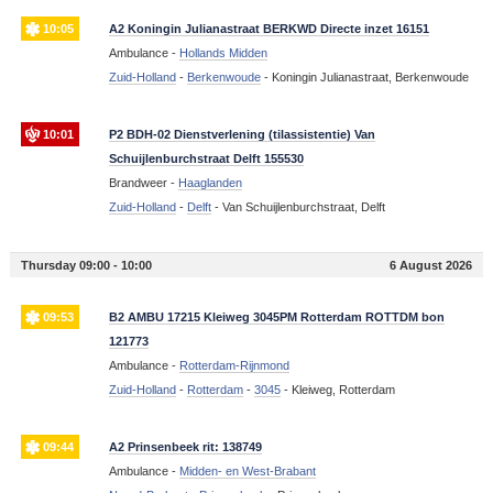
10:05
A2 Koningin Julianastraat BERKWD Directe inzet 16151
Ambulance -
Hollands Midden
Zuid-Holland
-
Berkenwoude
-
Koningin Julianastraat, Berkenwoude
10:01
P2 BDH-02 Dienstverlening (tilassistentie) Van
Schuijlenburchstraat Delft 155530
Brandweer -
Haaglanden
Zuid-Holland
-
Delft
-
Van Schuijlenburchstraat, Delft
Thursday 09:00 - 10:00
6 August 2026
09:53
B2 AMBU 17215 Kleiweg 3045PM Rotterdam ROTTDM bon
121773
Ambulance -
Rotterdam-Rijnmond
Zuid-Holland
-
Rotterdam
-
3045
-
Kleiweg, Rotterdam
09:44
A2 Prinsenbeek rit: 138749
Ambulance -
Midden- en West-Brabant