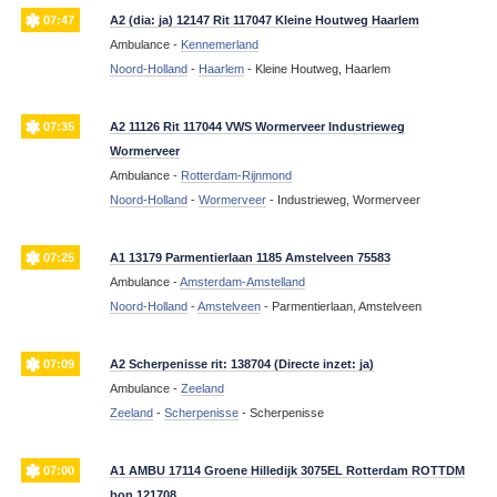
07:47
A2 (dia: ja) 12147 Rit 117047 Kleine Houtweg Haarlem
Ambulance -
Kennemerland
Noord-Holland
-
Haarlem
-
Kleine Houtweg, Haarlem
07:35
A2 11126 Rit 117044 VWS Wormerveer Industrieweg
Wormerveer
Ambulance -
Rotterdam-Rijnmond
Noord-Holland
-
Wormerveer
-
Industrieweg, Wormerveer
07:25
A1 13179 Parmentierlaan 1185 Amstelveen 75583
Ambulance -
Amsterdam-Amstelland
Noord-Holland
-
Amstelveen
-
Parmentierlaan, Amstelveen
07:09
A2 Scherpenisse rit: 138704 (Directe inzet: ja)
Ambulance -
Zeeland
Zeeland
-
Scherpenisse
-
Scherpenisse
07:00
A1 AMBU 17114 Groene Hilledijk 3075EL Rotterdam ROTTDM
bon 121708