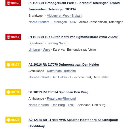
08:52
P2 BZB-01 Brandgerucht Park Zuiderhout Teteringen Arnold
Janssenlaan Teteringen 203134
Brandweer -
Midden- en West-Brabant
Noord-Brabant
-
Teteringen
-
4847
-
Arnold Janssenlaan, Teteringen
08:44
P1 BLB-01 BR buiten Karel van Egmondstraat Venlo 233288
Brandweer -
Limburg Noord
Limburg
-
Venlo
-
Karel van Egmondstraat, Venlo
08:37
A1 10116 Rit 117079 Duinroosstraat Den Helder
Ambulance -
Rotterdam-Rijnmond
Noord-Holland
-
Den Helder
-
Duinroosstraat, Den Helder
08:31
B1 10113 Rit 117074 Spinbaan Den Burg
Ambulance -
Rotterdam-Rijnmond
Noord-Holland
-
Den Burg
-
1791
-
Spinbaan, Den Burg
08:24
A2 12145 Rit 117066 VWS Spaarne Hoofddorp Spaarnepoort
Hoofddorp