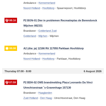
Ambulance -
Kennemerland
Noord-Holland
-
Hoofddorp
-
Spaarnepoort, Hoofddorp
08:16
P2 BON-01 Dier in problemen Recreatieplas de Berendonck
Wijchen 082331
Brandweer -
Gelderland Zuid
Gelderland
-
Wijchen
-
Wijchen
08:08
A2 (dia: ja) 12166 Rit 117055 Parklaan Hoofddorp
Ambulance -
Kennemerland
Noord-Holland
-
Hoofddorp
-
Parklaan, Hoofddorp
Thursday 07:00 - 8:00
6 August 2026
07:59
P2 BDH-02 OMS brandmelding Plaza Leonardo Da Vinci
Utrechtsestraat `s-Gravenhage 157130
Brandweer -
Haaglanden
Zuid-Holland
-
Den Haag
-
Utrechtsestraat, Den Haag