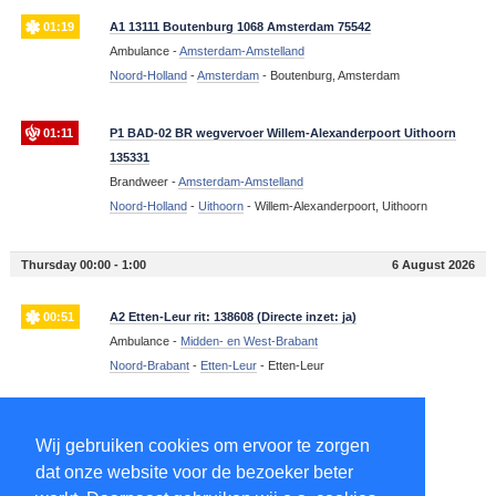
01:19
A1 13111 Boutenburg 1068 Amsterdam 75542
Ambulance -
Amsterdam-Amstelland
Noord-Holland
-
Amsterdam
-
Boutenburg, Amsterdam
01:11
P1 BAD-02 BR wegvervoer Willem-Alexanderpoort Uithoorn
135331
Brandweer -
Amsterdam-Amstelland
Noord-Holland
-
Uithoorn
-
Willem-Alexanderpoort, Uithoorn
Thursday 00:00 - 1:00
6 August 2026
00:51
A2 Etten-Leur rit: 138608 (Directe inzet: ja)
Ambulance -
Midden- en West-Brabant
Noord-Brabant
-
Etten-Leur
-
Etten-Leur
00:44
A2 DP6 Nootdorp Hofweg NOOTDP VWS 15117
Wij gebruiken cookies om ervoor te zorgen
Ambulance -
Haaglanden
dat onze website voor de bezoeker beter
Zuid-Holland
-
Nootdorp
-
Hofweg, Nootdorp