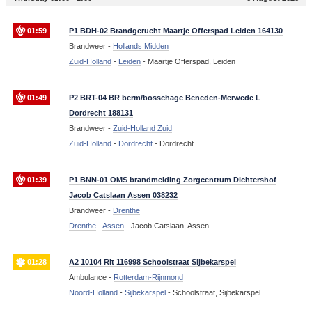
01:59
P1 BDH-02 Brandgerucht Maartje Offerspad Leiden 164130
Brandweer -
Hollands Midden
Zuid-Holland
-
Leiden
-
Maartje Offerspad, Leiden
01:49
P2 BRT-04 BR berm/bosschage Beneden-Merwede L
Dordrecht 188131
Brandweer -
Zuid-Holland Zuid
Zuid-Holland
-
Dordrecht
-
Dordrecht
01:39
P1 BNN-01 OMS brandmelding Zorgcentrum Dichtershof
Jacob Catslaan Assen 038232
Brandweer -
Drenthe
Drenthe
-
Assen
-
Jacob Catslaan, Assen
01:28
A2 10104 Rit 116998 Schoolstraat Sijbekarspel
Ambulance -
Rotterdam-Rijnmond
Noord-Holland
-
Sijbekarspel
-
Schoolstraat, Sijbekarspel