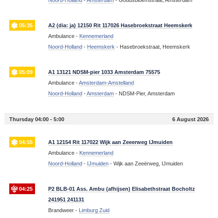
Noord-Holland
-
Amsterdam
-
Goudsbloemstraat, Amsterdam
05:35
A2 (dia: ja) 12150 Rit 117026 Hasebroekstraat Heemskerk
Ambulance -
Kennemerland
Noord-Holland
-
Heemskerk
-
Hasebroekstraat, Heemskerk
05:09
A1 13121 NDSM-pier 1033 Amsterdam 75575
Ambulance -
Amsterdam-Amstelland
Noord-Holland
-
Amsterdam
-
NDSM-Pier, Amsterdam
Thursday 04:00 - 5:00
6 August 2026
04:55
A1 12154 Rit 117022 Wijk aan Zeeerweg IJmuiden
Ambulance -
Kennemerland
Noord-Holland
-
IJmuiden
-
Wijk aan Zeeërweg, IJmuiden
04:25
P2 BLB-01 Ass. Ambu (afhijsen) Elisabethstraat Bocholtz
241951 241131
Brandweer -
Limburg Zuid