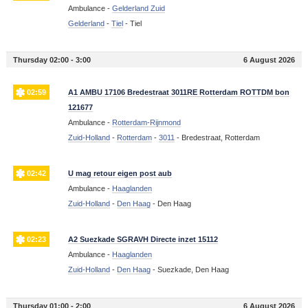
Ambulance -
Gelderland Zuid
Gelderland
-
Tiel
-
Tiel
Thursday 02:00 - 3:00
6 August 2026
02:59
A1 AMBU 17106 Bredestraat 3011RE Rotterdam ROTTDM bon
121677
Ambulance -
Rotterdam-Rijnmond
Zuid-Holland
-
Rotterdam
-
3011
-
Bredestraat, Rotterdam
02:42
U mag retour eigen post aub
Ambulance -
Haaglanden
Zuid-Holland
-
Den Haag
-
Den Haag
02:23
A2 Suezkade SGRAVH Directe inzet 15112
Ambulance -
Haaglanden
Zuid-Holland
-
Den Haag
-
Suezkade, Den Haag
Thursday 01:00 - 2:00
6 August 2026