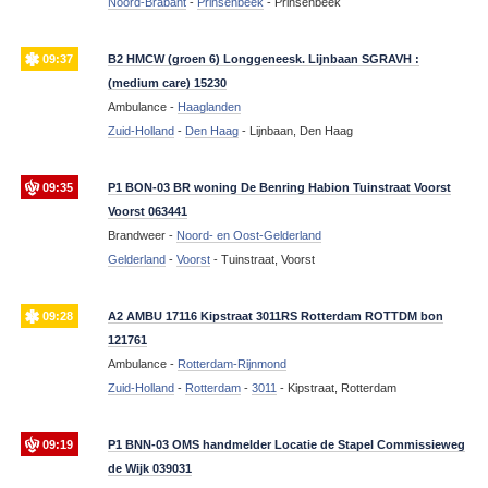
Noord-Brabant
-
Prinsenbeek
-
Prinsenbeek
09:37
B2 HMCW (groen 6) Longgeneesk. Lijnbaan SGRAVH :
(medium care) 15230
Ambulance -
Haaglanden
Zuid-Holland
-
Den Haag
-
Lijnbaan, Den Haag
09:35
P1 BON-03 BR woning De Benring Habion Tuinstraat Voorst
Voorst 063441
Brandweer -
Noord- en Oost-Gelderland
Gelderland
-
Voorst
-
Tuinstraat, Voorst
09:28
A2 AMBU 17116 Kipstraat 3011RS Rotterdam ROTTDM bon
121761
Ambulance -
Rotterdam-Rijnmond
Zuid-Holland
-
Rotterdam
-
3011
-
Kipstraat, Rotterdam
09:19
P1 BNN-03 OMS handmelder Locatie de Stapel Commissieweg
de Wijk 039031