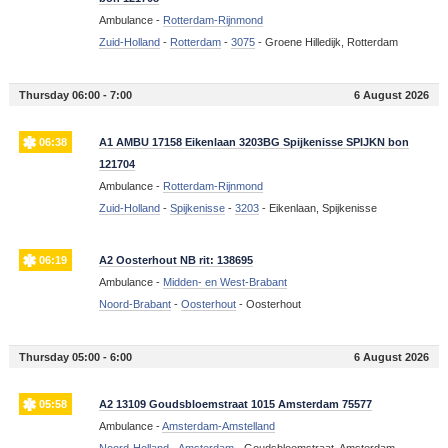
Ambulance -
Rotterdam-Rijnmond
Zuid-Holland
-
Rotterdam
-
3075
-
Groene Hilledijk, Rotterdam
Thursday 06:00 - 7:00
6 August 2026
06:38
A1 AMBU 17158 Eikenlaan 3203BG Spijkenisse SPIJKN bon
121704
Ambulance -
Rotterdam-Rijnmond
Zuid-Holland
-
Spijkenisse
-
3203
-
Eikenlaan, Spijkenisse
06:19
A2 Oosterhout NB rit: 138695
Ambulance -
Midden- en West-Brabant
Noord-Brabant
-
Oosterhout
-
Oosterhout
Thursday 05:00 - 6:00
6 August 2026
05:58
A2 13109 Goudsbloemstraat 1015 Amsterdam 75577
Ambulance -
Amsterdam-Amstelland