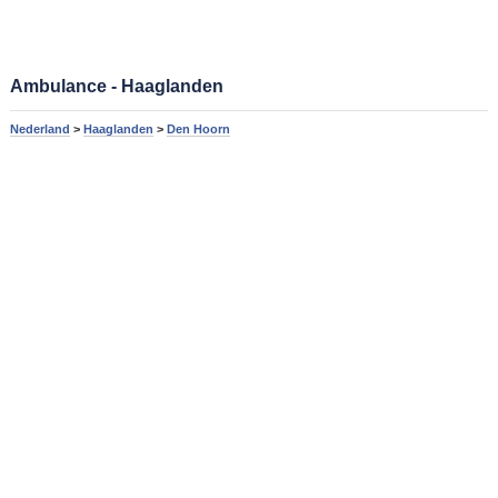
Ambulance - Haaglanden
Nederland
>
Haaglanden
>
Den Hoorn