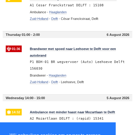
A1 Cesar Franckstraat DELFT : 15108
Ambulance -
Haaglanden
Zuid-Holland
-
Delft
-
César Franckstraat, Delft
Thursday 01:00 - 2:00
6 August 2026
01:36
Brandweer met spoed naar Leehoeve te Delft voor een
autobrand
P1 BDH-01 BR wegvervoer (Auto) Leehoeve Delft
156030
Brandweer -
Haaglanden
Zuid-Holland
-
Delft
-
Leehoeve, Delft
Wednesday 14:00 - 15:00
5 August 2026
14:32
Ambulance met minder haast naar Mozartlaan te Delft
A2 Mozartlaan DELFT : (rapid) 15341
Ambulance -
Haaglanden
Zuid-Holland
-
Delft
-
Mozartlaan, Delft