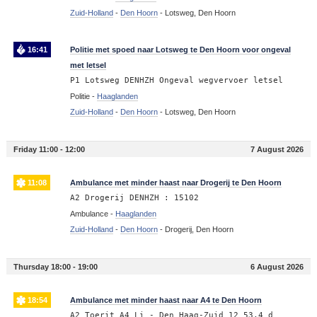
Zuid-Holland
-
Den Hoorn
-
Lotsweg, Den Hoorn
16:41
Politie met spoed naar Lotsweg te Den Hoorn voor ongeval
met letsel
P1 Lotsweg DENHZH Ongeval wegvervoer letsel
Politie -
Haaglanden
Zuid-Holland
-
Den Hoorn
-
Lotsweg, Den Hoorn
Friday 11:00 - 12:00
7 August 2026
11:08
Ambulance met minder haast naar Drogerij te Den Hoorn
A2 Drogerij DENHZH : 15102
Ambulance -
Haaglanden
Zuid-Holland
-
Den Hoorn
-
Drogerij, Den Hoorn
Thursday 18:00 - 19:00
6 August 2026
18:54
Ambulance met minder haast naar A4 te Den Hoorn
A2 Toerit A4 Li - Den Haag-Zuid 12 53,4 d