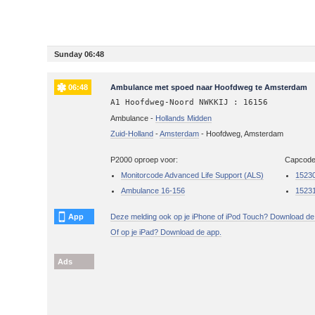
Sunday 06:48
06:48
Ambulance met spoed naar Hoofdweg te Amsterdam
A1 Hoofdweg-Noord NWKKIJ : 16156
Ambulance -
Hollands Midden
Zuid-Holland
-
Amsterdam
-
Hoofdweg, Amsterdam
P2000 oproep voor:
Capcode
Monitorcode Advanced Life Support (ALS)
1523
Ambulance 16-156
1523
App
Deze melding ook op je iPhone of iPod Touch? Download de
Of op je iPad? Download de app.
Ads