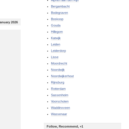
Alphen aan den Rijn
Bergambacht
Bodegraven
Boskoop
January 2026
Gouda
Hillegom
Katwijk
Leiden
Leiderdorp
Lisse
Moordrecht
Noordwijk
Noordwijkerhout
Rijnsburg
Rotterdam
Sassenheim
Voorschoten
Waddinxveen
Wassenaar
Follow, Recommend, +1