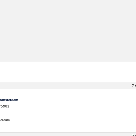
7 
e Amsterdam
75982
sterdam