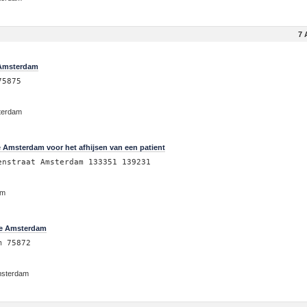
7 
 Amsterdam
75875
sterdam
 Amsterdam voor het afhijsen van een patient
enstraat Amsterdam 133351 139231
am
te Amsterdam
m 75872
msterdam