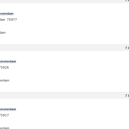
7 
Amsterdam
dam 75977
rdam
7 
 Amsterdam
75926
sterdam
7 
 Amsterdam
75917
sterdam