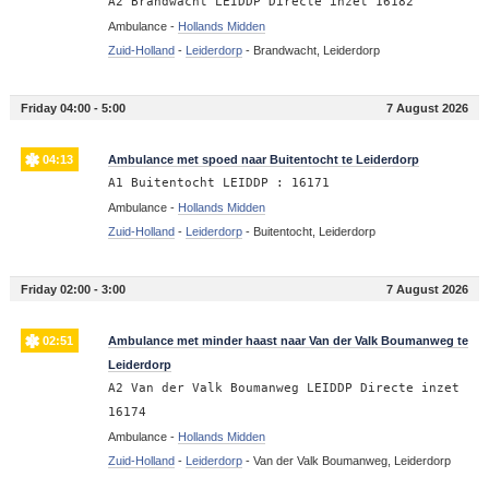
A2 Brandwacht LEIDDP Directe inzet 16182
Ambulance -
Hollands Midden
Zuid-Holland
-
Leiderdorp
-
Brandwacht, Leiderdorp
Friday 04:00 - 5:00
7 August 2026
04:13
Ambulance met spoed naar Buitentocht te Leiderdorp
A1 Buitentocht LEIDDP : 16171
Ambulance -
Hollands Midden
Zuid-Holland
-
Leiderdorp
-
Buitentocht, Leiderdorp
Friday 02:00 - 3:00
7 August 2026
02:51
Ambulance met minder haast naar Van der Valk Boumanweg te
Leiderdorp
A2 Van der Valk Boumanweg LEIDDP Directe inzet
16174
Ambulance -
Hollands Midden
Zuid-Holland
-
Leiderdorp
-
Van der Valk Boumanweg, Leiderdorp