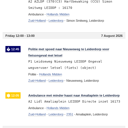
A2 AZLDP (370(C3) Hartbewaking (CCU) Simon
Smitweg LEIDDP : 16170
Ambulance -
Hollands Midden
Zuid-Holland
-
Leiderdorp
-
Simon Smitweg, Leiderdorp
Friday 12:00 - 13:00
7 August 2026
12:45
Politie met spoed naar Nieuweweg te Leiderdorp voor
fietsongeval met letsel
P1 Leidseweg Nieuweweg LEIDDP Ongeval
wegvervoer letsel (fiets) (object)
Politie -
Hollands Midden
Zuid-Holland
-
Leiderdorp
-
Nieuweweg, Leiderdorp
12:05
Ambulance met minder haast naar Amaliaplein te Leiderdorp
A2 Lidl Amaliaplein LEIDDP Directe inzet 16173
Ambulance -
Hollands Midden
Zuid-Holland
-
Leiderdorp
-
2351
-
Amaliaplein, Leiderdorp