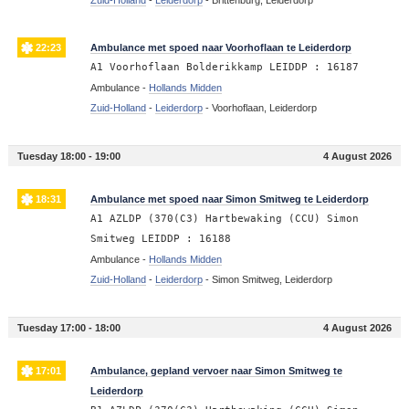
Zuid-Holland
-
Leiderdorp
-
Brittenburg, Leiderdorp
22:23
Ambulance met spoed naar Voorhoflaan te Leiderdorp
A1 Voorhoflaan Bolderikkamp LEIDDP : 16187
Ambulance -
Hollands Midden
Zuid-Holland
-
Leiderdorp
-
Voorhoflaan, Leiderdorp
Tuesday 18:00 - 19:00
4 August 2026
18:31
Ambulance met spoed naar Simon Smitweg te Leiderdorp
A1 AZLDP (370(C3) Hartbewaking (CCU) Simon
Smitweg LEIDDP : 16188
Ambulance -
Hollands Midden
Zuid-Holland
-
Leiderdorp
-
Simon Smitweg, Leiderdorp
Tuesday 17:00 - 18:00
4 August 2026
17:01
Ambulance, gepland vervoer naar Simon Smitweg te
Leiderdorp