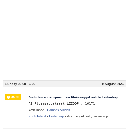
Sunday 05:00 - 6:00
9 August 2026
05:38
Ambulance met spoed naar Pluimzeggekreek te Leiderdorp
A1 Pluimzeggekreek LEIDDP : 16171
Ambulance -
Hollands Midden
Zuid-Holland
-
Leiderdorp
-
Pluimzeggekreek, Leiderdorp