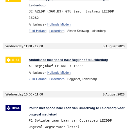
Leiderdorp
B2 AZLDP (360(B3) GTU Simon Smitweg LEIDDP :
16282
Ambulance -
Hollands Midden
Zuid-Holland
-
Leiderdorp
-
Simon Smitweg, Leiderdorp
Wednesday 11:00 - 12:00
5 August 2026
11:54
Ambulance met spoed naar Begijnhof te Leiderdorp
A1 Begijnhof LEIDDP : 16353
Ambulance -
Hollands Midden
Zuid-Holland
-
Leiderdorp
-
Begijnhof, Leiderdorp
Wednesday 10:00 - 11:00
5 August 2026
10:44
Politie met spoed naar Laan van Ouderzorg te Leiderdorp voor
ongeval met letsel
P1 Splinterlaan Laan van Ouderzorg LEIDDP
Ongeval wegvervoer letsel