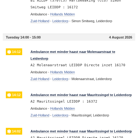
B1 AZLDP (370(C3) Hartbewaking (CCU) Simon
Smitweg LEIDDP : 16172
Ambulance -
Hollands Midden
Zuid-Holland
-
Leiderdorp
-
Simon Smitweg, Leiderdorp
Tuesday 14:00 - 15:00
4 August 2026
14:12
Ambulance met minder haast naar Molenaarstraat te
Leiderdorp
A2 Molenaarstraat LEIDDP Directe inzet 16170
Ambulance -
Hollands Midden
Zuid-Holland
-
Leiderdorp
-
Molenaarstraat, Leiderdorp
14:12
Ambulance met minder haast naar Mauritssingel te Leiderdorp
A2 Mauritssingel LEIDDP : 16372
Ambulance -
Hollands Midden
Zuid-Holland
-
Leiderdorp
-
Mauritssingel, Leiderdorp
14:02
Ambulance met minder haast naar Mauritssingel te Leiderdorp
A2 Mauritssingel LEIDDP Directe inzet 16170