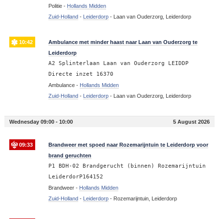
Politie -
Hollands Midden
Zuid-Holland
-
Leiderdorp
-
Laan van Ouderzorg, Leiderdorp
10:42
Ambulance met minder haast naar Laan van Ouderzorg te
Leiderdorp
A2 Splinterlaan Laan van Ouderzorg LEIDDP
Directe inzet 16370
Ambulance -
Hollands Midden
Zuid-Holland
-
Leiderdorp
-
Laan van Ouderzorg, Leiderdorp
Wednesday 09:00 - 10:00
5 August 2026
09:33
Brandweer met spoed naar Rozemarijntuin te Leiderdorp voor
brand geruchten
P1 BDH-02 Brandgerucht (binnen) Rozemarijntuin
LeiderdorP164152
Brandweer -
Hollands Midden
Zuid-Holland
-
Leiderdorp
-
Rozemarijntuin, Leiderdorp