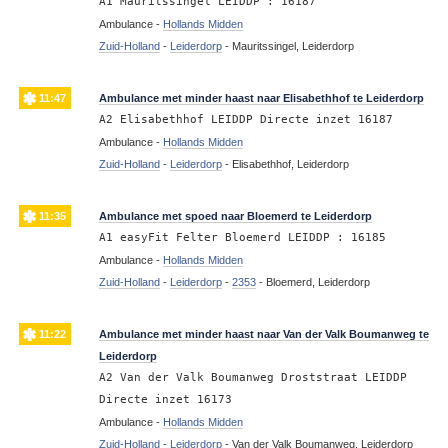
A1 Mauritssingel LEIDDP : 16187
Ambulance -
Hollands Midden
Zuid-Holland
-
Leiderdorp
-
Mauritssingel, Leiderdorp
11:47
Ambulance met minder haast naar Elisabethhof te Leiderdorp
A2 Elisabethhof LEIDDP Directe inzet 16187
Ambulance -
Hollands Midden
Zuid-Holland
-
Leiderdorp
-
Elisabethhof, Leiderdorp
11:35
Ambulance met spoed naar Bloemerd te Leiderdorp
A1 easyFit Felter Bloemerd LEIDDP : 16185
Ambulance -
Hollands Midden
Zuid-Holland
-
Leiderdorp
-
2353
-
Bloemerd, Leiderdorp
11:22
Ambulance met minder haast naar Van der Valk Boumanweg te
Leiderdorp
A2 Van der Valk Boumanweg Droststraat LEIDDP
Directe inzet 16173
Ambulance -
Hollands Midden
Zuid-Holland
-
Leiderdorp
-
Van der Valk Boumanweg, Leiderdorp