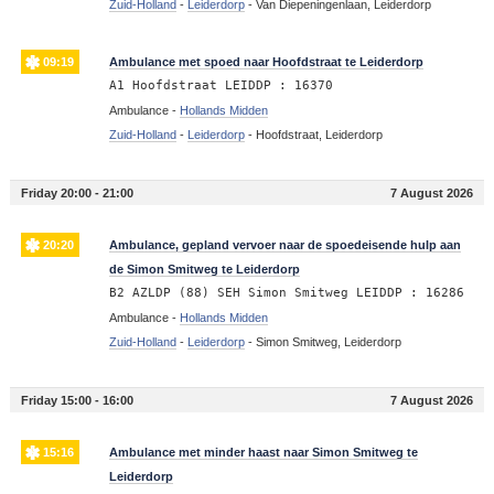
Zuid-Holland
-
Leiderdorp
-
Van Diepeningenlaan, Leiderdorp
09:19
Ambulance met spoed naar Hoofdstraat te Leiderdorp
A1 Hoofdstraat LEIDDP : 16370
Ambulance -
Hollands Midden
Zuid-Holland
-
Leiderdorp
-
Hoofdstraat, Leiderdorp
Friday 20:00 - 21:00
7 August 2026
20:20
Ambulance, gepland vervoer naar de spoedeisende hulp aan
de Simon Smitweg te Leiderdorp
B2 AZLDP (88) SEH Simon Smitweg LEIDDP : 16286
Ambulance -
Hollands Midden
Zuid-Holland
-
Leiderdorp
-
Simon Smitweg, Leiderdorp
Friday 15:00 - 16:00
7 August 2026
15:16
Ambulance met minder haast naar Simon Smitweg te
Leiderdorp