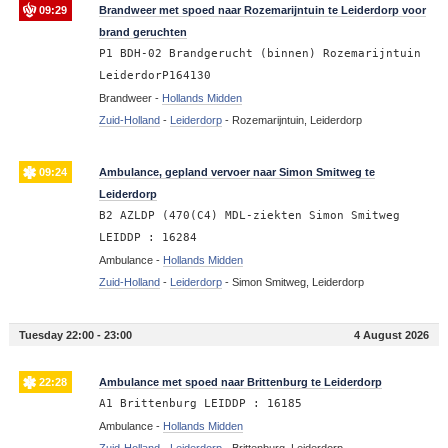
09:29
Brandweer met spoed naar Rozemarijntuin te Leiderdorp voor
brand geruchten
P1 BDH-02 Brandgerucht (binnen) Rozemarijntuin
LeiderdorP164130
Brandweer -
Hollands Midden
Zuid-Holland
-
Leiderdorp
-
Rozemarijntuin, Leiderdorp
09:24
Ambulance, gepland vervoer naar Simon Smitweg te
Leiderdorp
B2 AZLDP (470(C4) MDL-ziekten Simon Smitweg
LEIDDP : 16284
Ambulance -
Hollands Midden
Zuid-Holland
-
Leiderdorp
-
Simon Smitweg, Leiderdorp
Tuesday 22:00 - 23:00
4 August 2026
22:28
Ambulance met spoed naar Brittenburg te Leiderdorp
A1 Brittenburg LEIDDP : 16185
Ambulance -
Hollands Midden