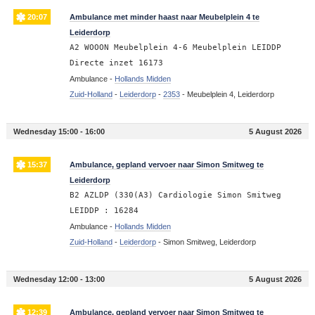
20:07
Ambulance met minder haast naar Meubelplein 4 te
Leiderdorp
A2 WOOON Meubelplein 4-6 Meubelplein LEIDDP
Directe inzet 16173
Ambulance -
Hollands Midden
Zuid-Holland
-
Leiderdorp
-
2353
-
Meubelplein 4, Leiderdorp
Wednesday 15:00 - 16:00
5 August 2026
15:37
Ambulance, gepland vervoer naar Simon Smitweg te
Leiderdorp
B2 AZLDP (330(A3) Cardiologie Simon Smitweg
LEIDDP : 16284
Ambulance -
Hollands Midden
Zuid-Holland
-
Leiderdorp
-
Simon Smitweg, Leiderdorp
Wednesday 12:00 - 13:00
5 August 2026
12:39
Ambulance, gepland vervoer naar Simon Smitweg te