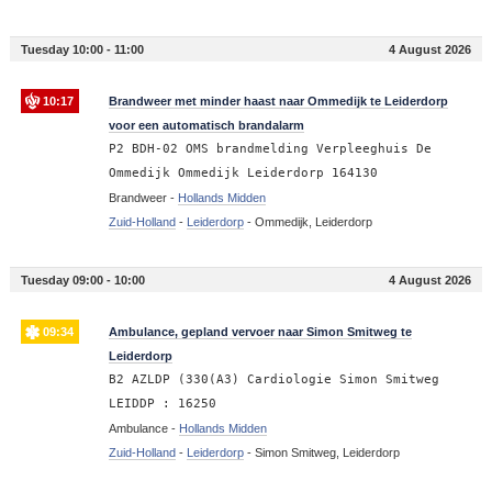
Tuesday 10:00 - 11:00
4 August 2026
10:17
Brandweer met minder haast naar Ommedijk te Leiderdorp
voor een automatisch brandalarm
P2 BDH-02 OMS brandmelding Verpleeghuis De
Ommedijk Ommedijk Leiderdorp 164130
Brandweer -
Hollands Midden
Zuid-Holland
-
Leiderdorp
-
Ommedijk, Leiderdorp
Tuesday 09:00 - 10:00
4 August 2026
09:34
Ambulance, gepland vervoer naar Simon Smitweg te
Leiderdorp
B2 AZLDP (330(A3) Cardiologie Simon Smitweg
LEIDDP : 16250
Ambulance -
Hollands Midden
Zuid-Holland
-
Leiderdorp
-
Simon Smitweg, Leiderdorp