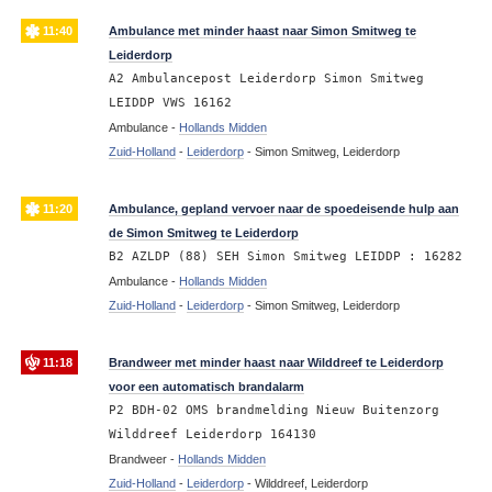
11:40
Ambulance met minder haast naar Simon Smitweg te
Leiderdorp
A2 Ambulancepost Leiderdorp Simon Smitweg
LEIDDP VWS 16162
Ambulance -
Hollands Midden
Zuid-Holland
-
Leiderdorp
-
Simon Smitweg, Leiderdorp
11:20
Ambulance, gepland vervoer naar de spoedeisende hulp aan
de Simon Smitweg te Leiderdorp
B2 AZLDP (88) SEH Simon Smitweg LEIDDP : 16282
Ambulance -
Hollands Midden
Zuid-Holland
-
Leiderdorp
-
Simon Smitweg, Leiderdorp
11:18
Brandweer met minder haast naar Wilddreef te Leiderdorp
voor een automatisch brandalarm
P2 BDH-02 OMS brandmelding Nieuw Buitenzorg
Wilddreef Leiderdorp 164130
Brandweer -
Hollands Midden
Zuid-Holland
-
Leiderdorp
-
Wilddreef, Leiderdorp