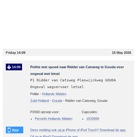
Friday 14:09
15 May 2026
14:09
Politie met spoed naar Ridder van Catsweg te Gouda voor
ongeval met letsel
P1 Ridder van Catsweg Plaswijckweg GOUDA
Ongeval wegvervoer letsel
Politie -
Hollands Midden
Zuid-Holland
-
Gouda
-
Ridder van Catsweg, Gouda
P2000 oproep voor:
Capcodes:
Persinfo Hollands Midden
1533999
App
Deze melding ook op je iPhone of iPod Touch? Download de app.
Of op je iPad? Download de app.