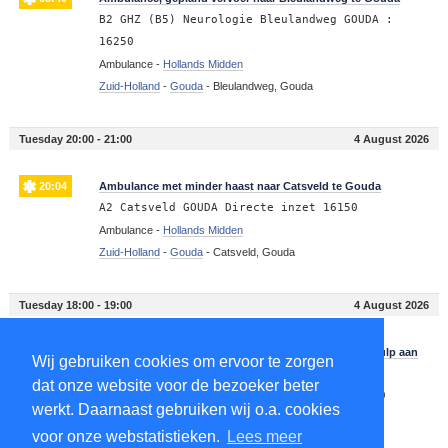
B2 GHZ (B5) Neurologie Bleulandweg GOUDA :
16250
Ambulance -
Hollands Midden
Zuid-Holland
-
Gouda
-
Bleulandweg, Gouda
Tuesday 20:00 - 21:00
4 August 2026
20:04
Ambulance met minder haast naar Catsveld te Gouda
A2 Catsveld GOUDA Directe inzet 16150
Ambulance -
Hollands Midden
Zuid-Holland
-
Gouda
-
Catsveld, Gouda
Tuesday 18:00 - 19:00
4 August 2026
18:52
Ambulance, gepland vervoer naar de spoedeisende hulp aan
Wij gebruiken cookies om ervoor te zorgen
de Bleulandweg te Gouda
dat onze website voor de bezoeker beter
B2 GHZ (46) SEH Bleulandweg GOUDA : 16250
werkt. Daarnaast gebruiken wij o.a. cookies
Ambulance -
Hollands Midden
voor onze webstatistieken.
Lees meer
Zuid-Holland
-
Gouda
-
Bleulandweg, Gouda