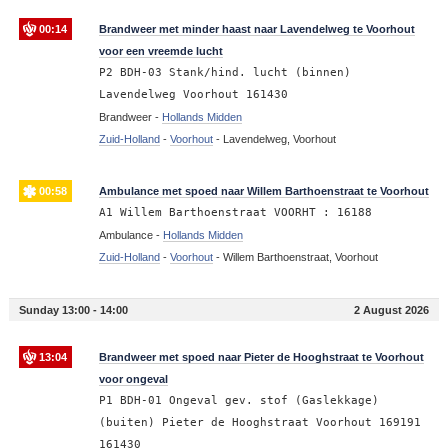
00:14
Brandweer met minder haast naar Lavendelweg te Voorhout
voor een vreemde lucht
P2 BDH-03 Stank/hind. lucht (binnen)
Lavendelweg Voorhout 161430
Brandweer -
Hollands Midden
Zuid-Holland
-
Voorhout
-
Lavendelweg, Voorhout
00:58
Ambulance met spoed naar Willem Barthoenstraat te Voorhout
A1 Willem Barthoenstraat VOORHT : 16188
Ambulance -
Hollands Midden
Zuid-Holland
-
Voorhout
-
Willem Barthoenstraat, Voorhout
Sunday 13:00 - 14:00
2 August 2026
13:04
Brandweer met spoed naar Pieter de Hooghstraat te Voorhout
voor ongeval
P1 BDH-01 Ongeval gev. stof (Gaslekkage)
(buiten) Pieter de Hooghstraat Voorhout 169191
161430