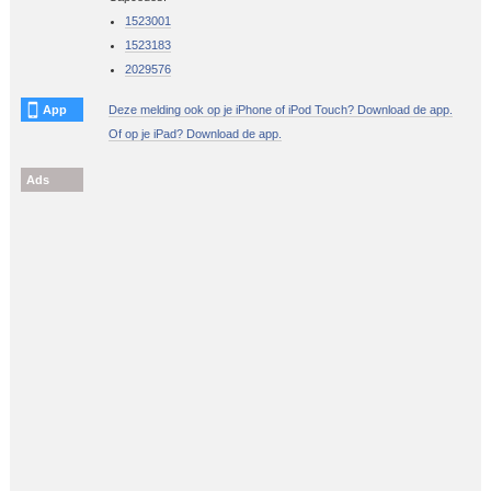
1523001
1523183
2029576
App
Deze melding ook op je iPhone of iPod Touch? Download de app.
Of op je iPad? Download de app.
Ads