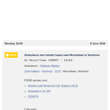
Monday 18:00
8 June 2026
18:00
Ambulance met minder haast naar Mozartlaan te Voorhout
A2 Mozartlaan VOORHT : 16183
Ambulance -
Hollands Midden
Zuid-Holland
-
Voorhout
-
2215
-
Mozartlaan, Voorhout
P2000 oproep voor:
Monitorcode Advanced Life Support (ALS)
Ambulance 16-183
2029576
Capcodes: