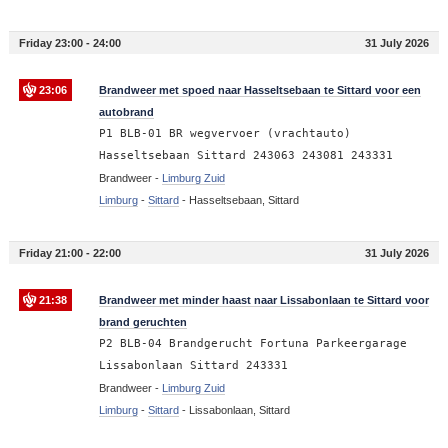
Friday 23:00 - 24:00
31 July 2026
23:06
Brandweer met spoed naar Hasseltsebaan te Sittard voor een
autobrand
P1 BLB-01 BR wegvervoer (vrachtauto)
Hasseltsebaan Sittard 243063 243081 243331
Brandweer -
Limburg Zuid
Limburg
-
Sittard
-
Hasseltsebaan, Sittard
Friday 21:00 - 22:00
31 July 2026
21:38
Brandweer met minder haast naar Lissabonlaan te Sittard voor
brand geruchten
P2 BLB-04 Brandgerucht Fortuna Parkeergarage
Lissabonlaan Sittard 243331
Brandweer -
Limburg Zuid
Limburg
-
Sittard
-
Lissabonlaan, Sittard