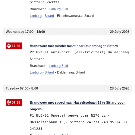
Sittard 243331
Brandweer -
Limburg Zuid
Limburg
-
Sittard
-
Eisenhowerstraat, Sittard
Wednesday 17:00 - 18:00
29 July 2026
17:55
Brandweer met minder haast naar Dalderhaag te Sittard
P2 Uitval nutsvoorz. (elektriciteit) Dalderhaag
Sittard
Brandweer -
Limburg Zuid
Limburg
-
Sittard
-
Dalderhaag, Sittard
Tuesday 07:00 - 8:00
28 July 2026
07:39
Brandweer met spoed naar Hasseltsebaan 19 te Sittard voor
ongeval
P1 BLB-01 Ongeval wegvervoer N276 Li -
Hasseltsebaan 19,7 Sittard 241771 240195 243331
241231