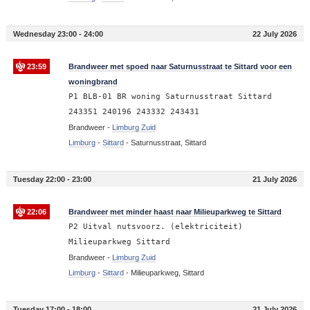
Wednesday 23:00 - 24:00
22 July 2026
23:59
Brandweer met spoed naar Saturnusstraat te Sittard voor een
woningbrand
P1 BLB-01 BR woning Saturnusstraat Sittard
243351 240196 243332 243431
Brandweer -
Limburg Zuid
Limburg
-
Sittard
-
Saturnusstraat, Sittard
Tuesday 22:00 - 23:00
21 July 2026
22:06
Brandweer met minder haast naar Milieuparkweg te Sittard
P2 Uitval nutsvoorz. (elektriciteit)
Milieuparkweg Sittard
Brandweer -
Limburg Zuid
Limburg
-
Sittard
-
Milieuparkweg, Sittard
Tuesday 17:00 - 18:00
21 July 2026