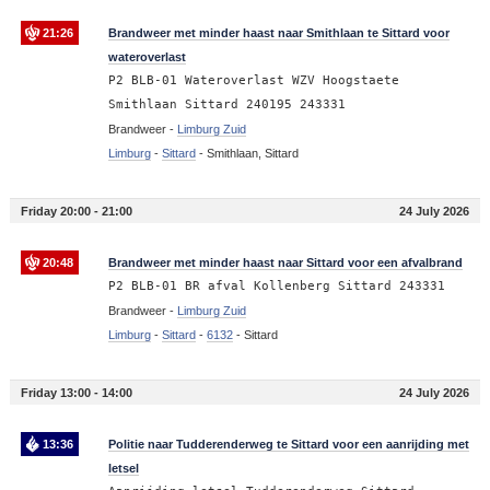
21:26
Brandweer met minder haast naar Smithlaan te Sittard voor
wateroverlast
P2 BLB-01 Wateroverlast WZV Hoogstaete
Smithlaan Sittard 240195 243331
Brandweer -
Limburg Zuid
Limburg
-
Sittard
-
Smithlaan, Sittard
Friday 20:00 - 21:00
24 July 2026
20:48
Brandweer met minder haast naar Sittard voor een afvalbrand
P2 BLB-01 BR afval Kollenberg Sittard 243331
Brandweer -
Limburg Zuid
Limburg
-
Sittard
-
6132
-
Sittard
Friday 13:00 - 14:00
24 July 2026
13:36
Politie naar Tudderenderweg te Sittard voor een aanrijding met
letsel