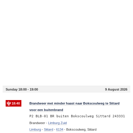
Sunday 18:00 - 19:00
9 August 2026
18:40
Brandweer met minder haast naar Bokscoulweg te Sittard
voor een buitenbrand
P2 BLB-01 BR buiten Bokscoulweg Sittard 243331
Brandweer -
Limburg Zuid
Limburg
-
Sittard
-
6134
-
Bokscoulweg, Sittard