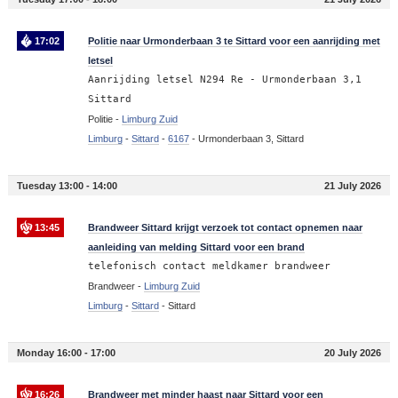
17:02
Politie naar Urmonderbaan 3 te Sittard voor een aanrijding met
letsel
Aanrijding letsel N294 Re - Urmonderbaan 3,1
Sittard
Politie -
Limburg Zuid
Limburg
-
Sittard
-
6167
-
Urmonderbaan 3, Sittard
Tuesday 13:00 - 14:00
21 July 2026
13:45
Brandweer Sittard krijgt verzoek tot contact opnemen naar
aanleiding van melding Sittard voor een brand
telefonisch contact meldkamer brandweer
Brandweer -
Limburg Zuid
Limburg
-
Sittard
-
Sittard
Monday 16:00 - 17:00
20 July 2026
16:26
Brandweer met minder haast naar Sittard voor een