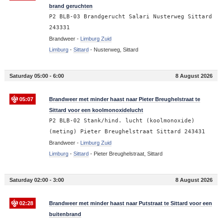
brand geruchten
P2 BLB-03 Brandgerucht Salari Nusterweg Sittard
243331
Brandweer -
Limburg Zuid
Limburg
-
Sittard
-
Nusterweg, Sittard
Saturday 05:00 - 6:00
8 August 2026
05:07
Brandweer met minder haast naar Pieter Breughelstraat te
Sittard voor een koolmonoxidelucht
P2 BLB-02 Stank/hind. lucht (koolmonoxide)
(meting) Pieter Breughelstraat Sittard 243431
Brandweer -
Limburg Zuid
Limburg
-
Sittard
-
Pieter Breughelstraat, Sittard
Saturday 02:00 - 3:00
8 August 2026
02:28
Brandweer met minder haast naar Putstraat te Sittard voor een
buitenbrand