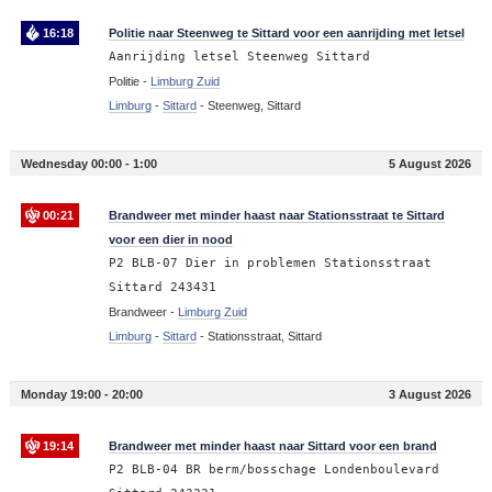
16:18
Politie naar Steenweg te Sittard voor een aanrijding met letsel
Aanrijding letsel Steenweg Sittard
Politie -
Limburg Zuid
Limburg
-
Sittard
-
Steenweg, Sittard
Wednesday 00:00 - 1:00
5 August 2026
00:21
Brandweer met minder haast naar Stationsstraat te Sittard
voor een dier in nood
P2 BLB-07 Dier in problemen Stationsstraat
Sittard 243431
Brandweer -
Limburg Zuid
Limburg
-
Sittard
-
Stationsstraat, Sittard
Monday 19:00 - 20:00
3 August 2026
19:14
Brandweer met minder haast naar Sittard voor een brand
P2 BLB-04 BR berm/bosschage Londenboulevard