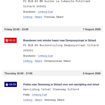
P2 BLB-03 BR buiten La Cubanita Putstraat
Sittard 243431
Brandweer -
Limburg Zuid
Limburg
-
Sittard
-
Putstraat, Sittard
Friday 22:00 - 23:00
7 August 2026
22:11
Brandweer met minder haast naar Dempseystraat te Sittard
P2 BLB-04 Buitensluiting Dempseystraat Sittard
243331
Brandweer -
Limburg Zuid
Limburg
-
Sittard
-
Dempseystraat, Sittard
Thursday 16:00 - 17:00
6 August 2026
16:19
Politie naar Steenweg te Sittard voor een aanrijding met letsel
Aanrijding letsel Steenweg Sittard
Politie -
Limburg Zuid
Limburg
-
Sittard
-
Steenweg, Sittard