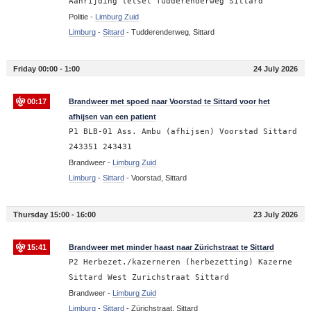
Aanrijding letsel Tudderenderweg Sittard
Politie -
Limburg Zuid
Limburg
-
Sittard
-
Tudderenderweg, Sittard
Friday 00:00 - 1:00
24 July 2026
00:17
Brandweer met spoed naar Voorstad te Sittard voor het
afhijsen van een patient
P1 BLB-01 Ass. Ambu (afhijsen) Voorstad Sittard
243351 243431
Brandweer -
Limburg Zuid
Limburg
-
Sittard
-
Voorstad, Sittard
Thursday 15:00 - 16:00
23 July 2026
15:41
Brandweer met minder haast naar Zürichstraat te Sittard
P2 Herbezet./kazerneren (herbezetting) Kazerne
Sittard West Zurichstraat Sittard
Brandweer -
Limburg Zuid
Limburg
-
Sittard
-
Zürichstraat, Sittard