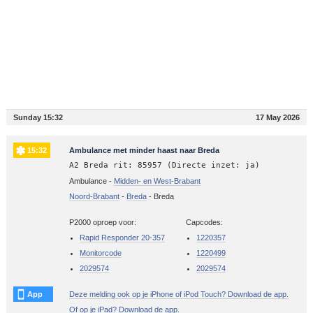
Sunday 15:32
17 May 2026
15:32
Ambulance met minder haast naar Breda
A2 Breda rit: 85957 (Directe inzet: ja)
Ambulance -
Midden- en West-Brabant
Noord-Brabant
-
Breda
-
Breda
P2000 oproep voor:
Capcodes:
Rapid Responder 20-357
1220357
Monitorcode
1220499
2029574
2029574
App
Deze melding ook op je iPhone of iPod Touch? Download de app.
Of op je iPad? Download de app.