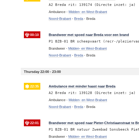
A2 Breda rit: 139174 (Directe inzet: ja)
Ambulance -
Midden- en West-Brabant
Noord-Brabant
-
Breda
-
Breda
00:10
Brandweer met spoed naar Breda voor een brand
P1 BZB-01 BR scheepvaart (recr-/plezierva
Brandweer -
Midden- en West-Brabant
Noord-Brabant
-
Breda
-
Breda
Thursday 22:00 - 23:00
22:35
Ambulance met minder haast naar Breda
A2 Breda rit: 139128 (Directe inzet: ja)
Ambulance -
Midden- en West-Brabant
Noord-Brabant
-
Breda
-
Breda
22:01
Brandweer met spoed naar Pieter-Christiaanstraat te 
P1 BZB-01 BR natuur Zwembad Sonsbeeck Pie
Brandweer -
Midden- en West-Brabant