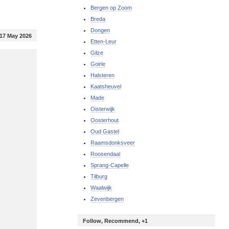
Bergen op Zoom
Breda
Dongen
17 May 2026
Etten-Leur
Gilze
Goirle
Halsteren
Kaatsheuvel
Made
Oisterwijk
Oosterhout
Oud Gastel
Raamsdonksveer
Roosendaal
Sprang-Capelle
Tilburg
Waalwijk
Zevenbergen
Follow, Recommend, +1