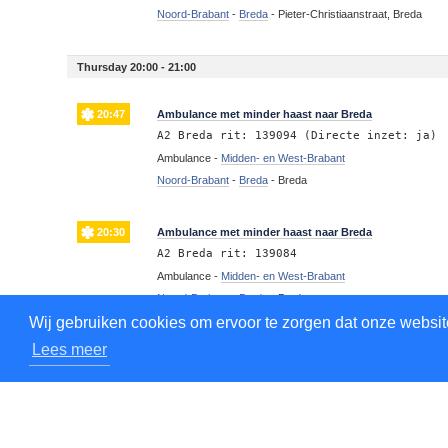
Noord-Brabant
-
Breda
-
Pieter-Christiaanstraat, Breda
Thursday 20:00 - 21:00
20:47
Ambulance met minder haast naar Breda
A2 Breda rit: 139094 (Directe inzet: ja)
Ambulance -
Midden- en West-Brabant
Noord-Brabant
-
Breda
-
Breda
20:30
Ambulance met minder haast naar Breda
A2 Breda rit: 139084
Ambulance -
Midden- en West-Brabant
Noord-Brabant
-
Breda
-
Breda
Wij gebruiken cookies om ervoor te zorgen dat onze website
Lees meer
20:28
Ambulance met spoed naar Breda
A1 Breda rit: 139081 (Directe inzet: ja)
Ambulance -
Midden- en West-Brabant
Noord-Brabant
-
Breda
-
Breda