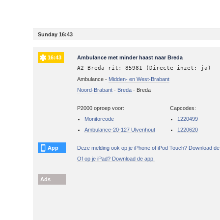
Sunday 16:43
16:43
Ambulance met minder haast naar Breda
A2 Breda rit: 85981 (Directe inzet: ja)
Ambulance -
Midden- en West-Brabant
Noord-Brabant
-
Breda
-
Breda
P2000 oproep voor:
Capcodes:
Monitorcode
1220499
Ambulance-20-127 Ulvenhout
1220620
App
Deze melding ook op je iPhone of iPod Touch? Download de
Of op je iPad? Download de app.
Ads