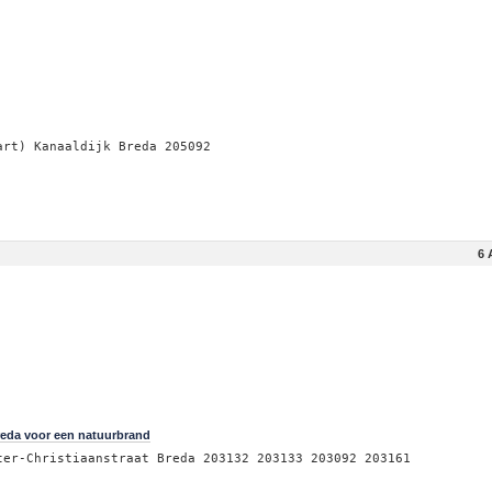
art) Kanaaldijk Breda 205092
6 
Breda voor een natuurbrand
ter-Christiaanstraat Breda 203132 203133 203092 203161