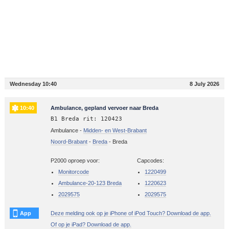
Wednesday 10:40
8 July 2026
10:40
Ambulance, gepland vervoer naar Breda
B1 Breda rit: 120423
Ambulance -
Midden- en West-Brabant
Noord-Brabant
-
Breda
-
Breda
P2000 oproep voor:
Capcodes:
Monitorcode
1220499
Ambulance-20-123 Breda
1220623
2029575
2029575
App
Deze melding ook op je iPhone of iPod Touch? Download de app.
Of op je iPad? Download de app.