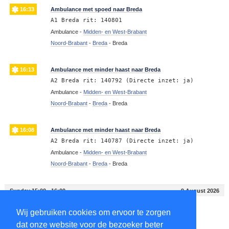
16:33
Ambulance met spoed naar Breda
A1 Breda rit: 140801
Ambulance -
Midden- en West-Brabant
Noord-Brabant
-
Breda
-
Breda
16:13
Ambulance met minder haast naar Breda
A2 Breda rit: 140792 (Directe inzet: ja)
Ambulance -
Midden- en West-Brabant
Noord-Brabant
-
Breda
-
Breda
16:08
Ambulance met minder haast naar Breda
A2 Breda rit: 140787 (Directe inzet: ja)
Ambulance -
Midden- en West-Brabant
Noord-Brabant
-
Breda
-
Breda
Sunday 15:00 - 16:00
9 August 2026
Wij gebruiken cookies om ervoor te zorgen
15:24
Ambulance met minder haast naar Breda
dat onze website voor de bezoeker beter
A2 Breda rit: 140763 (Directe inzet: ja)