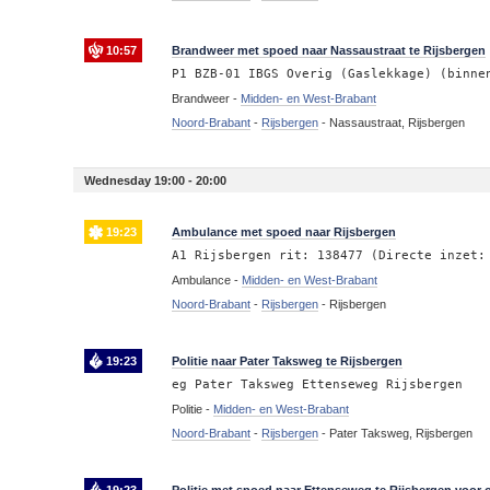
10:57
Brandweer met spoed naar Nassaustraat te Rijsbergen
P1 BZB-01 IBGS Overig (Gaslekkage) (binne
Brandweer -
Midden- en West-Brabant
Noord-Brabant
-
Rijsbergen
-
Nassaustraat, Rijsbergen
Wednesday 19:00 - 20:00
19:23
Ambulance met spoed naar Rijsbergen
A1 Rijsbergen rit: 138477 (Directe inzet:
Ambulance -
Midden- en West-Brabant
Noord-Brabant
-
Rijsbergen
-
Rijsbergen
19:23
Politie naar Pater Taksweg te Rijsbergen
eg Pater Taksweg Ettenseweg Rijsbergen
Politie -
Midden- en West-Brabant
Noord-Brabant
-
Rijsbergen
-
Pater Taksweg, Rijsbergen