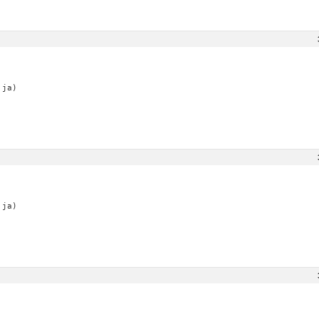
 ja)
 ja)