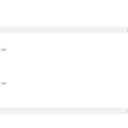
 ja)
 ja)