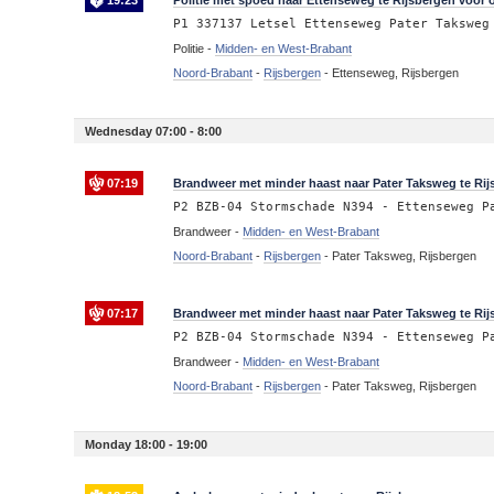
19:23
Politie met spoed naar Ettenseweg te Rijsbergen voor o
P1 337137 Letsel Ettenseweg Pater Taksweg
Politie -
Midden- en West-Brabant
Noord-Brabant
-
Rijsbergen
-
Ettenseweg, Rijsbergen
Wednesday 07:00 - 8:00
07:19
Brandweer met minder haast naar Pater Taksweg te Ri
P2 BZB-04 Stormschade N394 - Ettenseweg P
Brandweer -
Midden- en West-Brabant
Noord-Brabant
-
Rijsbergen
-
Pater Taksweg, Rijsbergen
07:17
Brandweer met minder haast naar Pater Taksweg te Ri
P2 BZB-04 Stormschade N394 - Ettenseweg P
Brandweer -
Midden- en West-Brabant
Noord-Brabant
-
Rijsbergen
-
Pater Taksweg, Rijsbergen
Monday 18:00 - 19:00