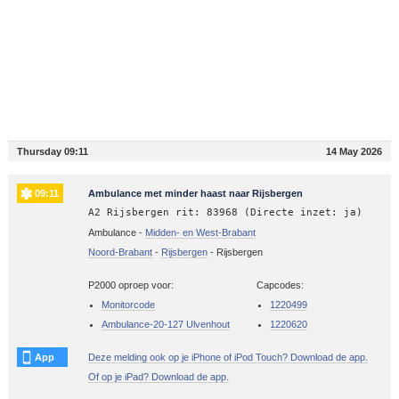
Thursday 09:11
14 May 2026
09:11
Ambulance met minder haast naar Rijsbergen
A2 Rijsbergen rit: 83968 (Directe inzet: ja)
Ambulance -
Midden- en West-Brabant
Noord-Brabant
-
Rijsbergen
-
Rijsbergen
P2000 oproep voor:
Capcodes:
Monitorcode
1220499
Ambulance-20-127 Ulvenhout
1220620
App
Deze melding ook op je iPhone of iPod Touch? Download de app.
Of op je iPad? Download de app.