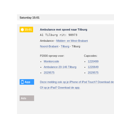
Saturday 15:01
15:01
Ambulance met spoed naar Tilburg
A1 Tilburg rit: 98973
Ambulance -
Midden- en West-Brabant
Noord-Brabant
-
Tilburg
-
Tilburg
P2000 oproep voor:
Capcodes:
Monitorcode
1220499
Ambulance-20-146 Tilburg
1220649
2029575
2029575
App
Deze melding ook op je iPhone of iPod Touch? Download de
Of op je iPad? Download de app.
Ads