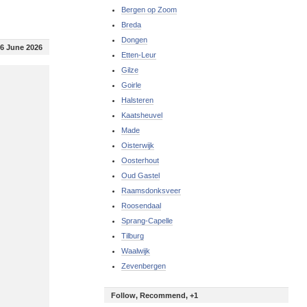
Bergen op Zoom
Breda
Dongen
6 June 2026
Etten-Leur
Gilze
Goirle
Halsteren
Kaatsheuvel
Made
Oisterwijk
Oosterhout
Oud Gastel
Raamsdonksveer
Roosendaal
Sprang-Capelle
Tilburg
Waalwijk
Zevenbergen
Follow, Recommend, +1