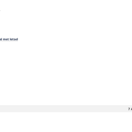
)
l met letsel
7 