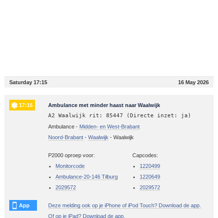
Saturday 17:15
16 May 2026
17:15
Ambulance met minder haast naar Waalwijk
A2 Waalwijk rit: 85447 (Directe inzet: ja)
Ambulance -
Midden- en West-Brabant
Noord-Brabant
-
Waalwijk
-
Waalwijk
P2000 oproep voor:
Capcodes:
Monitorcode
1220499
Ambulance-20-146 Tilburg
1220649
2029572
2029572
App
Deze melding ook op je iPhone of iPod Touch? Download de app.
Of op je iPad? Download de app.