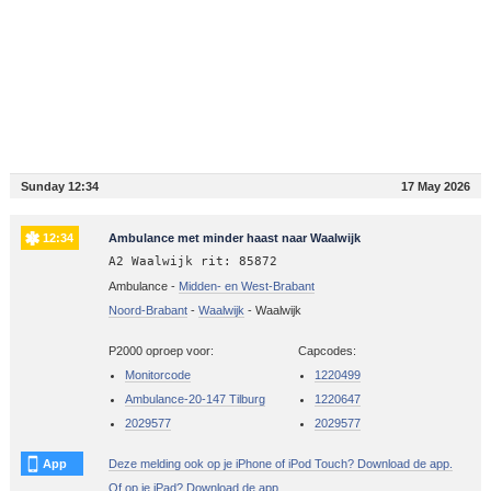
Sunday 12:34
17 May 2026
12:34
Ambulance met minder haast naar Waalwijk
A2 Waalwijk rit: 85872
Ambulance -
Midden- en West-Brabant
Noord-Brabant
-
Waalwijk
-
Waalwijk
P2000 oproep voor:
Capcodes:
Monitorcode
1220499
Ambulance-20-147 Tilburg
1220647
2029577
2029577
App
Deze melding ook op je iPhone of iPod Touch? Download de app.
Of op je iPad? Download de app.