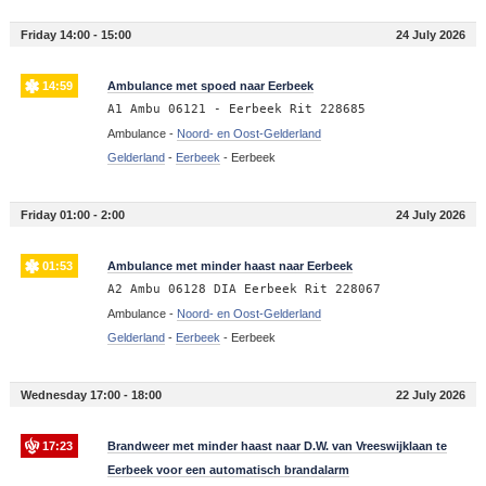
Friday 14:00 - 15:00
24 July 2026
14:59
Ambulance met spoed naar Eerbeek
A1 Ambu 06121 - Eerbeek Rit 228685
Ambulance -
Noord- en Oost-Gelderland
Gelderland
-
Eerbeek
-
Eerbeek
Friday 01:00 - 2:00
24 July 2026
01:53
Ambulance met minder haast naar Eerbeek
A2 Ambu 06128 DIA Eerbeek Rit 228067
Ambulance -
Noord- en Oost-Gelderland
Gelderland
-
Eerbeek
-
Eerbeek
Wednesday 17:00 - 18:00
22 July 2026
17:23
Brandweer met minder haast naar D.W. van Vreeswijklaan te
Eerbeek voor een automatisch brandalarm