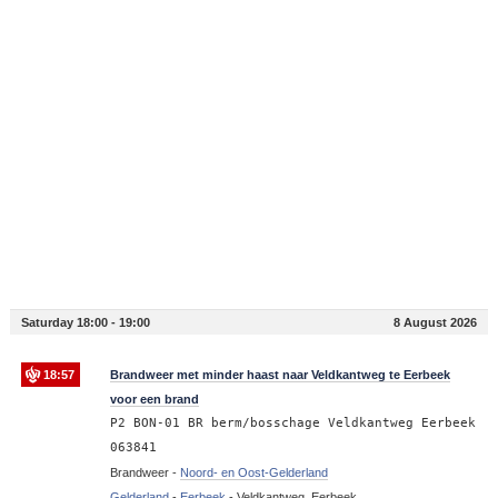
Saturday 18:00 - 19:00
8 August 2026
18:57
Brandweer met minder haast naar Veldkantweg te Eerbeek
voor een brand
P2 BON-01 BR berm/bosschage Veldkantweg Eerbeek
063841
Brandweer -
Noord- en Oost-Gelderland
Gelderland
-
Eerbeek
-
Veldkantweg, Eerbeek