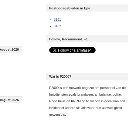
Postcodegebieden in Epe
8161
8162
Follow, Recommend, +1
August 2026
Wat is P2000?
P2000 is een netwerk opgezet om personeel van de
hulpdiensten zoals brandweer, ambulance, politie,
August 2026
Rode Kruis en KNRM op te roepen in geval van een
incident of andere situatie waar hun aanwezigheid
gewenst is.