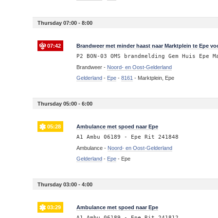
Thursday 07:00 - 8:00
07:42
Brandweer met minder haast naar Marktplein te Epe v
P2 BON-03 OMS brandmelding Gem Huis Epe M
Brandweer -
Noord- en Oost-Gelderland
Gelderland
-
Epe
-
8161
-
Marktplein, Epe
Thursday 05:00 - 6:00
05:28
Ambulance met spoed naar Epe
A1 Ambu 06189 - Epe Rit 241848
Ambulance -
Noord- en Oost-Gelderland
Gelderland
-
Epe
-
Epe
Thursday 03:00 - 4:00
03:29
Ambulance met spoed naar Epe
A1 Ambu 06189 - Epe Rit 241812