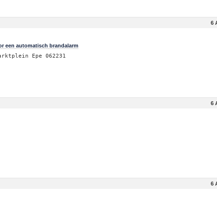
6 
oor een automatisch brandalarm
arktplein Epe 062231
6 
6 