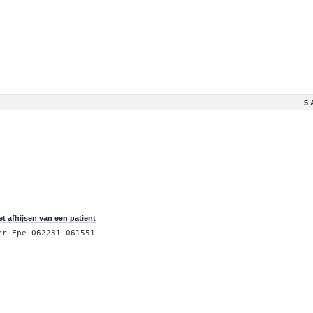
5 
t afhijsen van een patient
er Epe 062231 061551