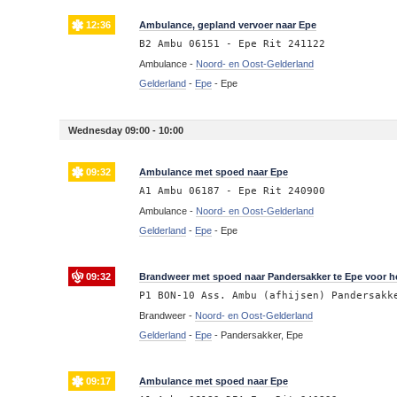
12:36
Ambulance, gepland vervoer naar Epe
B2 Ambu 06151 - Epe Rit 241122
Ambulance -
Noord- en Oost-Gelderland
Gelderland
-
Epe
-
Epe
Wednesday 09:00 - 10:00
09:32
Ambulance met spoed naar Epe
A1 Ambu 06187 - Epe Rit 240900
Ambulance -
Noord- en Oost-Gelderland
Gelderland
-
Epe
-
Epe
09:32
Brandweer met spoed naar Pandersakker te Epe voor he
P1 BON-10 Ass. Ambu (afhijsen) Pandersakk
Brandweer -
Noord- en Oost-Gelderland
Gelderland
-
Epe
-
Pandersakker, Epe
09:17
Ambulance met spoed naar Epe