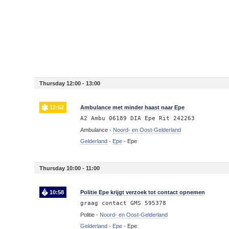
Thursday 12:00 - 13:00
12:52
Ambulance met minder haast naar Epe
A2 Ambu 06189 DIA Epe Rit 242263
Ambulance -
Noord- en Oost-Gelderland
Gelderland
-
Epe
-
Epe
Thursday 10:00 - 11:00
10:58
Politie Epe krijgt verzoek tot contact opnemen
graag contact GMS 595378
Politie -
Noord- en Oost-Gelderland
Gelderland
-
Epe
-
Epe