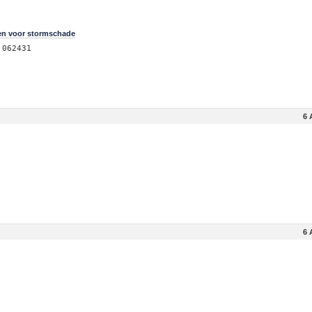
sen voor stormschade
 062431
6 
6 