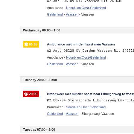
A2 Ambu 06189 DIA Vaassen Rit 241646
Ambulance -
Noord- en Oost-Gelderland
Gelderland
-
Vaassen
-
Vaassen
Wednesday 00:00 - 1:00
00:55
Ambulance met minder haast naar Vaassen
A2 Ambu 06128 DV Derden Vaassen Rit 24071
Ambulance -
Noord- en Oost-Gelderland
Gelderland
-
Vaassen
-
Vaassen
Tuesday 20:00 - 21:00
20:09
Brandweer met minder haast naar Elburgerweg te Vaa
P2 BON-04 Stormschade Elburgerweg Enkhout
Brandweer -
Noord- en Oost-Gelderland
Gelderland
-
Vaassen
-
Elburgerweg, Vaassen
Tuesday 07:00 - 8:00