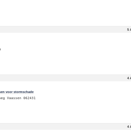
5 
9
4 
ssen voor stormschade
weg Vaassen 062431
4 