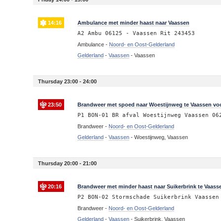
14:16
Ambulance met minder haast naar Vaassen
A2 Ambu 06125 - Vaassen Rit 243453
Ambulance -
Noord- en Oost-Gelderland
Gelderland
-
Vaassen
-
Vaassen
Thursday 23:00 - 24:00
23:50
Brandweer met spoed naar Woestijnweg te Vaassen voo
P1 BON-01 BR afval Woestijnweg Vaassen 06
Brandweer -
Noord- en Oost-Gelderland
Gelderland
-
Vaassen
-
Woestijnweg, Vaassen
Thursday 20:00 - 21:00
20:16
Brandweer met minder haast naar Suikerbrink te Vaas
P2 BON-02 Stormschade Suikerbrink Vaassen
Brandweer -
Noord- en Oost-Gelderland
Gelderland
-
Vaassen
-
Suikerbrink, Vaassen