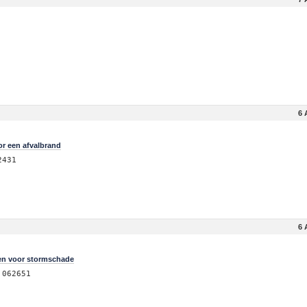
6 
r een afvalbrand
2431
6 
sen voor stormschade
 062651