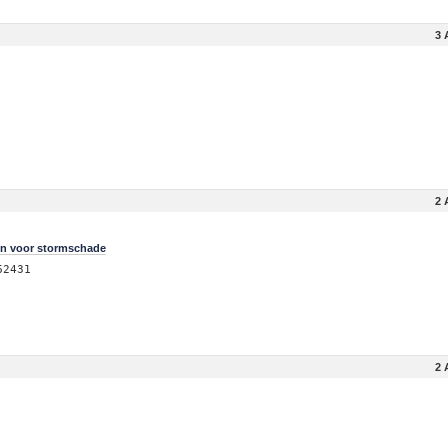
3 
2 
en voor stormschade
62431
2 