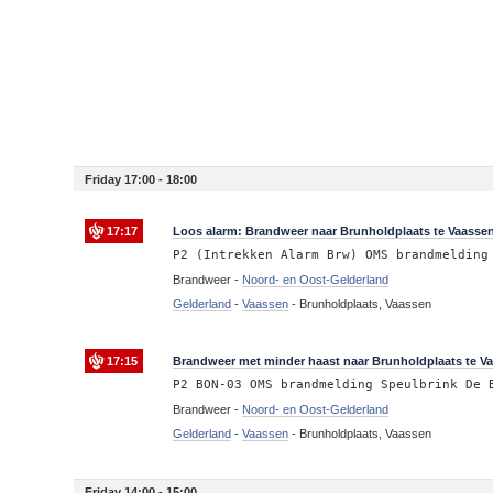
Friday 17:00 - 18:00
17:17
Loos alarm: Brandweer naar Brunholdplaats te Vaasse
P2 (Intrekken Alarm Brw) OMS brandmelding
Brandweer -
Noord- en Oost-Gelderland
Gelderland
-
Vaassen
-
Brunholdplaats, Vaassen
17:15
Brandweer met minder haast naar Brunholdplaats te V
P2 BON-03 OMS brandmelding Speulbrink De 
Brandweer -
Noord- en Oost-Gelderland
Gelderland
-
Vaassen
-
Brunholdplaats, Vaassen
Friday 14:00 - 15:00