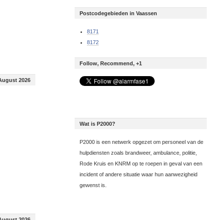
Postcodegebieden in Vaassen
8171
8172
Follow, Recommend, +1
August 2026
Wat is P2000?
P2000 is een netwerk opgezet om personeel van de
hulpdiensten zoals brandweer, ambulance, politie,
Rode Kruis en KNRM op te roepen in geval van een
incident of andere situatie waar hun aanwezigheid
gewenst is.
August 2026