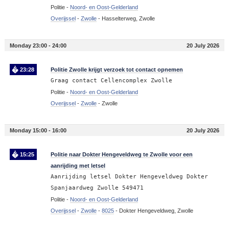
Politie -
Noord- en Oost-Gelderland
Overijssel
-
Zwolle
-
Hasselterweg, Zwolle
Monday 23:00 - 24:00
20 July 2026
23:28
Politie Zwolle krijgt verzoek tot contact opnemen
Graag contact Cellencomplex Zwolle
Politie -
Noord- en Oost-Gelderland
Overijssel
-
Zwolle
-
Zwolle
Monday 15:00 - 16:00
20 July 2026
15:25
Politie naar Dokter Hengeveldweg te Zwolle voor een
aanrijding met letsel
Aanrijding letsel Dokter Hengeveldweg Dokter
Spanjaardweg Zwolle 549471
Politie -
Noord- en Oost-Gelderland
Overijssel
-
Zwolle
-
8025
-
Dokter Hengeveldweg, Zwolle