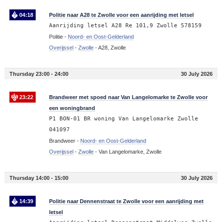
04:18
Politie naar A28 te Zwolle voor een aanrijding met letsel
Aanrijding letsel A28 Re 101,9 Zwolle 578159
Politie -
Noord- en Oost-Gelderland
Overijssel
-
Zwolle
-
A28, Zwolle
Thursday 23:00 - 24:00
30 July 2026
23:22
Brandweer met spoed naar Van Langelomarke te Zwolle voor
een woningbrand
P1 BON-01 BR woning Van Langelomarke Zwolle
041097
Brandweer -
Noord- en Oost-Gelderland
Overijssel
-
Zwolle
-
Van Langelomarke, Zwolle
Thursday 14:00 - 15:00
30 July 2026
14:39
Politie naar Dennenstraat te Zwolle voor een aanrijding met
letsel