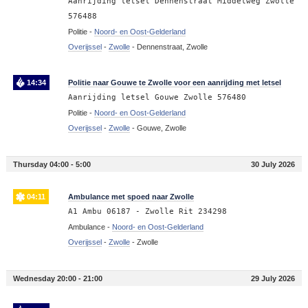
Aanrijding letsel Dennenstraat Middelweg Zwolle
576488
Politie -
Noord- en Oost-Gelderland
Overijssel
-
Zwolle
-
Dennenstraat, Zwolle
14:34
Politie naar Gouwe te Zwolle voor een aanrijding met letsel
Aanrijding letsel Gouwe Zwolle 576480
Politie -
Noord- en Oost-Gelderland
Overijssel
-
Zwolle
-
Gouwe, Zwolle
Thursday 04:00 - 5:00
30 July 2026
04:11
Ambulance met spoed naar Zwolle
A1 Ambu 06187 - Zwolle Rit 234298
Ambulance -
Noord- en Oost-Gelderland
Overijssel
-
Zwolle
-
Zwolle
Wednesday 20:00 - 21:00
29 July 2026