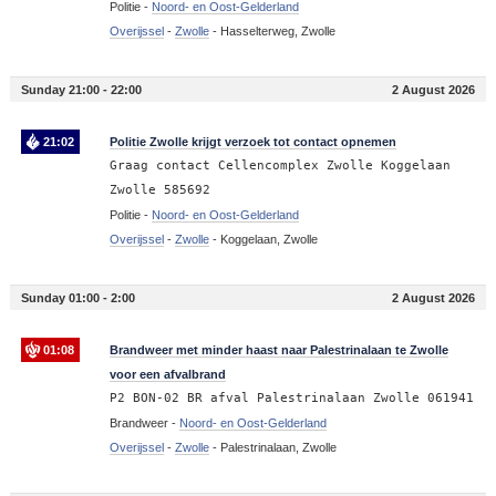
Politie -
Noord- en Oost-Gelderland
Overijssel
-
Zwolle
-
Hasselterweg, Zwolle
Sunday 21:00 - 22:00
2 August 2026
21:02
Politie Zwolle krijgt verzoek tot contact opnemen
Graag contact Cellencomplex Zwolle Koggelaan
Zwolle 585692
Politie -
Noord- en Oost-Gelderland
Overijssel
-
Zwolle
-
Koggelaan, Zwolle
Sunday 01:00 - 2:00
2 August 2026
01:08
Brandweer met minder haast naar Palestrinalaan te Zwolle
voor een afvalbrand
P2 BON-02 BR afval Palestrinalaan Zwolle 061941
Brandweer -
Noord- en Oost-Gelderland
Overijssel
-
Zwolle
-
Palestrinalaan, Zwolle