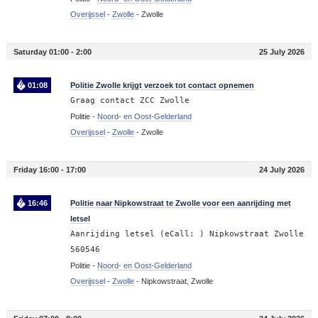
Overijssel
-
Zwolle
-
Zwolle
Saturday 01:00 - 2:00
25 July 2026
01:08
Politie Zwolle krijgt verzoek tot contact opnemen
Graag contact ZCC Zwolle
Politie -
Noord- en Oost-Gelderland
Overijssel
-
Zwolle
-
Zwolle
Friday 16:00 - 17:00
24 July 2026
16:46
Politie naar Nipkowstraat te Zwolle voor een aanrijding met
letsel
Aanrijding letsel (eCall: ) Nipkowstraat Zwolle
560546
Politie -
Noord- en Oost-Gelderland
Overijssel
-
Zwolle
-
Nipkowstraat, Zwolle