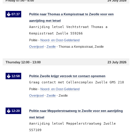
Friday 07:00 - 8:00
24 July 2026
07:37
Politie naar Thomas a Kempisstraat te Zwolle voor een
aanrijding met letsel
Aanrijding letsel Vechtstraat Thomas a
Kempisstraat Zwolle 559266
Politie -
Noord- en Oost-Gelderland
Overijssel
-
Zwolle
-
Thomas a Kempisstraat, Zwolle
Thursday 12:00 - 13:00
23 July 2026
12:58
Politie Zwolle krijgt verzoek tot contact opnemen
Graag contact met Cellencomplex Zwolle GMS 210
Politie -
Noord- en Oost-Gelderland
Overijssel
-
Zwolle
-
Zwolle
12:20
Politie naar Meppelerstraatweg te Zwolle voor een aanrijding
met letsel
Aanrijding letsel Meppelerstraatweg Zwolle
557109