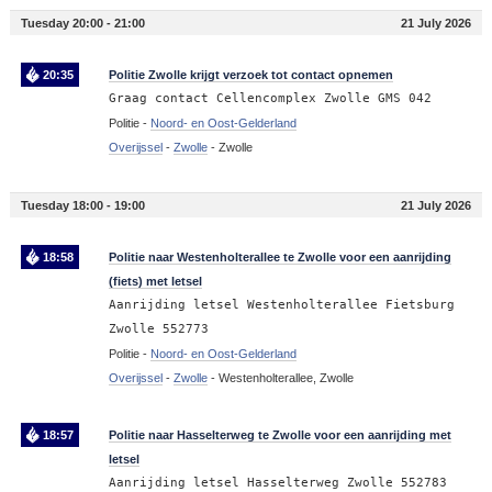
Tuesday 20:00 - 21:00
21 July 2026
20:35
Politie Zwolle krijgt verzoek tot contact opnemen
Graag contact Cellencomplex Zwolle GMS 042
Politie -
Noord- en Oost-Gelderland
Overijssel
-
Zwolle
-
Zwolle
Tuesday 18:00 - 19:00
21 July 2026
18:58
Politie naar Westenholterallee te Zwolle voor een aanrijding
(fiets) met letsel
Aanrijding letsel Westenholterallee Fietsburg
Zwolle 552773
Politie -
Noord- en Oost-Gelderland
Overijssel
-
Zwolle
-
Westenholterallee, Zwolle
18:57
Politie naar Hasselterweg te Zwolle voor een aanrijding met
letsel
Aanrijding letsel Hasselterweg Zwolle 552783