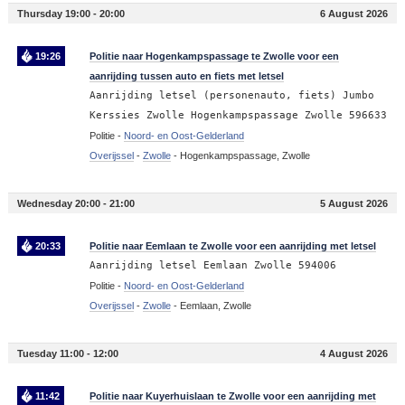
Thursday 19:00 - 20:00
6 August 2026
19:26
Politie naar Hogenkampspassage te Zwolle voor een
aanrijding tussen auto en fiets met letsel
Aanrijding letsel (personenauto, fiets) Jumbo
Kerssies Zwolle Hogenkampspassage Zwolle 596633
Politie -
Noord- en Oost-Gelderland
Overijssel
-
Zwolle
-
Hogenkampspassage, Zwolle
Wednesday 20:00 - 21:00
5 August 2026
20:33
Politie naar Eemlaan te Zwolle voor een aanrijding met letsel
Aanrijding letsel Eemlaan Zwolle 594006
Politie -
Noord- en Oost-Gelderland
Overijssel
-
Zwolle
-
Eemlaan, Zwolle
Tuesday 11:00 - 12:00
4 August 2026
11:42
Politie naar Kuyerhuislaan te Zwolle voor een aanrijding met