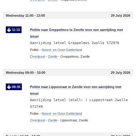
Wednesday 11:00 - 12:00
29 July 2026
11:15
Politie naar Greppelmos te Zwolle voor een aanrijding met
letsel
Aanrijding letsel Greppelmos Zwolle 572976
Politie -
Noord- en Oost-Gelderland
Overijssel
-
Zwolle
-
Greppelmos, Zwolle
Wednesday 09:00 - 10:00
29 July 2026
09:35
Politie naar Lippestraat te Zwolle voor een aanrijding met
letsel
Aanrijding letsel (eCall: ) Lippestraat Zwolle
572749
Politie -
Noord- en Oost-Gelderland
Overijssel
-
Zwolle
-
Lippestraat, Zwolle