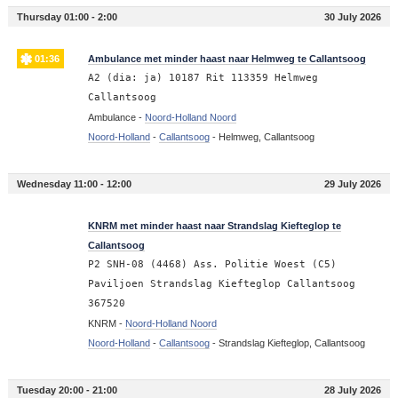
Thursday 01:00 - 2:00
30 July 2026
01:36
Ambulance met minder haast naar Helmweg te Callantsoog
A2 (dia: ja) 10187 Rit 113359 Helmweg
Callantsoog
Ambulance -
Noord-Holland Noord
Noord-Holland
-
Callantsoog
-
Helmweg, Callantsoog
Wednesday 11:00 - 12:00
29 July 2026
11:53
KNRM met minder haast naar Strandslag Kiefteglop te
Callantsoog
P2 SNH-08 (4468) Ass. Politie Woest (C5)
Paviljoen Strandslag Kiefteglop Callantsoog
367520
KNRM -
Noord-Holland Noord
Noord-Holland
-
Callantsoog
-
Strandslag Kiefteglop, Callantsoog
Tuesday 20:00 - 21:00
28 July 2026