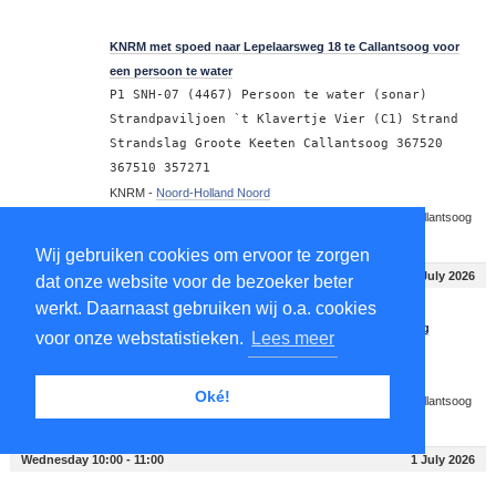
16:15
KNRM met spoed naar Lepelaarsweg 18 te Callantsoog voor
een persoon te water
P1 SNH-07 (4467) Persoon te water (sonar)
Strandpaviljoen `t Klavertje Vier (C1) Strand
Strandslag Groote Keeten Callantsoog 367520
367510 357271
KNRM -
Noord-Holland Noord
Noord-Holland
-
Callantsoog
-
1759
-
Lepelaarsweg 18, Callantsoog
Wij gebruiken cookies om ervoor te zorgen
Friday 18:00 - 19:00
3 July 2026
dat onze website voor de bezoeker beter
werkt. Daarnaast gebruiken wij o.a. cookies
18:08
KNRM met spoed naar Lepelaarsweg 18 te Callantsoog
voor onze webstatistieken.
Lees meer
P1: CAL, ZJ technische problemen
KNRM -
Noord-Holland Noord
Oké!
Noord-Holland
-
Callantsoog
-
1759
-
Lepelaarsweg 18, Callantsoog
Wednesday 10:00 - 11:00
1 July 2026