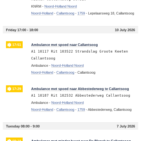
KNRM -
Noord-Holland Noord
Noord-Holland
-
Callantsoog
-
1759
-
Lepelaarsweg 18, Callantsoog
Friday 17:00 - 18:00
10 July 2026
17:51
Ambulance met spoed naar Callantsoog
A1 10117 Rit 103522 Strandslag Groote Keeten
Callantsoog
Ambulance -
Noord-Holland Noord
Noord-Holland
-
Callantsoog
-
Callantsoog
17:29
Ambulance met spoed naar Abbestederweg te Callantsoog
A1 10187 Rit 102532 Abbestederweg Callantsoog
Ambulance -
Noord-Holland Noord
Noord-Holland
-
Callantsoog
-
1759
-
Abbestederweg, Callantsoog
Tuesday 08:00 - 9:00
7 July 2026
08:18
Ambulance met minder haast naar De Blenck te Callantsoog