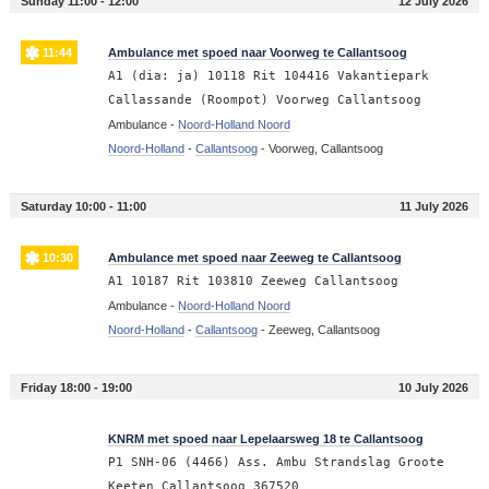
Sunday 11:00 - 12:00
12 July 2026
11:44
Ambulance met spoed naar Voorweg te Callantsoog
A1 (dia: ja) 10118 Rit 104416 Vakantiepark
Callassande (Roompot) Voorweg Callantsoog
Ambulance -
Noord-Holland Noord
Noord-Holland
-
Callantsoog
-
Voorweg, Callantsoog
Saturday 10:00 - 11:00
11 July 2026
10:30
Ambulance met spoed naar Zeeweg te Callantsoog
A1 10187 Rit 103810 Zeeweg Callantsoog
Ambulance -
Noord-Holland Noord
Noord-Holland
-
Callantsoog
-
Zeeweg, Callantsoog
Friday 18:00 - 19:00
10 July 2026
18:00
KNRM met spoed naar Lepelaarsweg 18 te Callantsoog
P1 SNH-06 (4466) Ass. Ambu Strandslag Groote
Keeten Callantsoog 367520