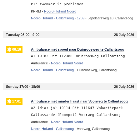
P1: zwemmer in problemen
KNRM -
Noord-Holland Noord
Noord-Holland
-
Callantsoog
-
1759
-
Lepelaarsweg 18, Callantsoog
Tuesday 08:00 - 9:00
28 July 2026
08:18
Ambulance met spoed naar Duinroosweg te Callantsoog
A1 10182 Rit 112386 Duinroosweg Callantsoog
Ambulance -
Noord-Holland Noord
Noord-Holland
-
Callantsoog
-
Duinroosweg, Callantsoog
Sunday 17:00 - 18:00
26 July 2026
17:01
Ambulance met minder haast naar Voorweg te Callantsoog
A2 (dia: ja) 10114 Rit 111647 Vakantiepark
Callassande (Roompot) Voorweg Callantsoog
Ambulance -
Noord-Holland Noord
Noord-Holland
-
Callantsoog
-
Voorweg, Callantsoog