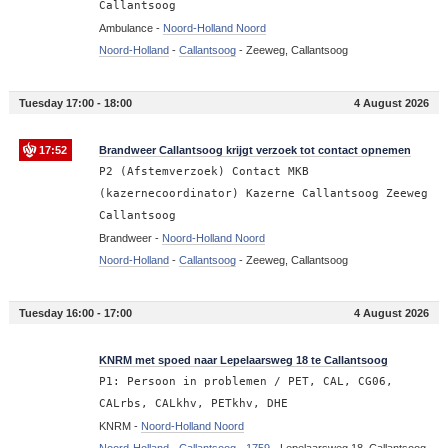
Callantsoog
Ambulance -
Noord-Holland Noord
Noord-Holland
-
Callantsoog
-
Zeeweg, Callantsoog
Tuesday 17:00 - 18:00
4 August 2026
17:52
Brandweer Callantsoog krijgt verzoek tot contact opnemen
P2 (Afstemverzoek) Contact MKB
(kazernecoordinator) Kazerne Callantsoog Zeeweg
Callantsoog
Brandweer -
Noord-Holland Noord
Noord-Holland
-
Callantsoog
-
Zeeweg, Callantsoog
Tuesday 16:00 - 17:00
4 August 2026
16:52
KNRM met spoed naar Lepelaarsweg 18 te Callantsoog
P1: Persoon in problemen / PET, CAL, CG06,
CALrbs, CALkhv, PETkhv, DHE
KNRM -
Noord-Holland Noord
Noord-Holland
-
Callantsoog
-
1759
-
Lepelaarsweg 18, Callantsoog