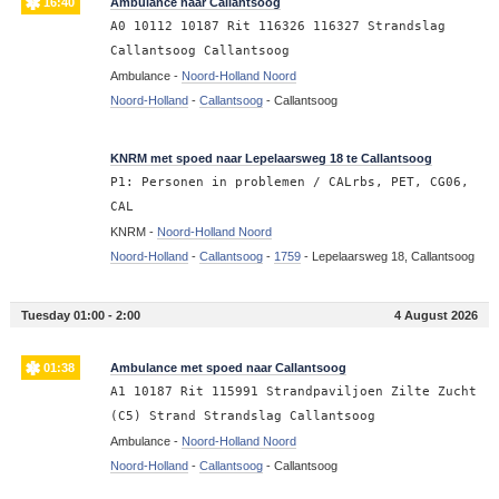
16:40
Ambulance naar Callantsoog
A0 10112 10187 Rit 116326 116327 Strandslag
Callantsoog Callantsoog
Ambulance -
Noord-Holland Noord
Noord-Holland
-
Callantsoog
-
Callantsoog
16:36
KNRM met spoed naar Lepelaarsweg 18 te Callantsoog
P1: Personen in problemen / CALrbs, PET, CG06,
CAL
KNRM -
Noord-Holland Noord
Noord-Holland
-
Callantsoog
-
1759
-
Lepelaarsweg 18, Callantsoog
Tuesday 01:00 - 2:00
4 August 2026
01:38
Ambulance met spoed naar Callantsoog
A1 10187 Rit 115991 Strandpaviljoen Zilte Zucht
(C5) Strand Strandslag Callantsoog
Ambulance -
Noord-Holland Noord
Noord-Holland
-
Callantsoog
-
Callantsoog