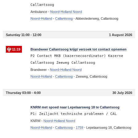
Callantsoog
Ambulance -
Noord-Holland Noord
Noord-Holland
-
Callantsoog
-
Abbestederweg, Callantsoog
Saturday 11:00 - 12:00
1 August 2026
11:19
Brandweer Callantsoog krijgt verzoek tot contact opnemen
P2 Contact MKB (kazernecoordinator) Kazerne
Callantsoog Zeeweg Callantsoog
Brandweer -
Noord-Holland Noord
Noord-Holland
-
Callantsoog
-
Zeeweg, Callantsoog
Thursday 03:00 - 4:00
30 July 2026
03:31
KNRM met spoed naar Lepelaarsweg 18 te Callantsoog
P1: Zeiljacht technische problemen / CAL
KNRM -
Noord-Holland Noord
Noord-Holland
-
Callantsoog
-
1759
-
Lepelaarsweg 18, Callantsoog