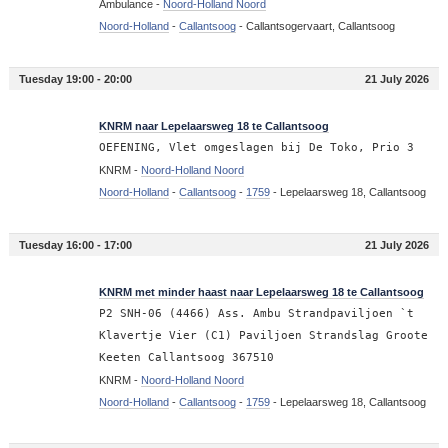
Ambulance -
Noord-Holland Noord
Noord-Holland
-
Callantsoog
-
Callantsogervaart, Callantsoog
Tuesday 19:00 - 20:00
21 July 2026
19:00
KNRM naar Lepelaarsweg 18 te Callantsoog
OEFENING, Vlet omgeslagen bij De Toko, Prio 3
KNRM -
Noord-Holland Noord
Noord-Holland
-
Callantsoog
-
1759
-
Lepelaarsweg 18, Callantsoog
Tuesday 16:00 - 17:00
21 July 2026
16:02
KNRM met minder haast naar Lepelaarsweg 18 te Callantsoog
P2 SNH-06 (4466) Ass. Ambu Strandpaviljoen `t
Klavertje Vier (C1) Paviljoen Strandslag Groote
Keeten Callantsoog 367510
KNRM -
Noord-Holland Noord
Noord-Holland
-
Callantsoog
-
1759
-
Lepelaarsweg 18, Callantsoog