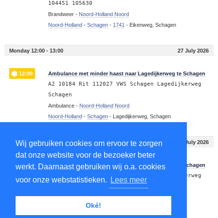
104451 105630
Brandweer -
Noord-Holland Noord
Noord-Holland
-
Schagen
-
1741
-
Eikenweg, Schagen
Monday 12:00 - 13:00
27 July 2026
12:00
Ambulance met minder haast naar Lagedijkerweg te Schagen
A2 10184 Rit 112027 VWS Schagen Lagedijkerweg
Schagen
Ambulance -
Noord-Holland Noord
Noord-Holland
-
Schagen
-
Lagedijkerweg, Schagen
Monday 09:00 - 10:00
27 July 2026
Wij gebruiken cookies om ervoor te zorgen
dat onze website voor de bezoeker beter
09:08
Ambulance met minder haast naar Lagedijkerweg te Schagen
werkt. Daarnaast gebruiken wij o.a. cookies
A2 10189 Rit 111926 VWS Schagen Lagedijkerweg
voor onze webstatistieken.
Lees meer
Schagen
Ambulance -
Noord-Holland Noord
Oké!
Noord-Holland
-
Schagen
-
Lagedijkerweg, Schagen