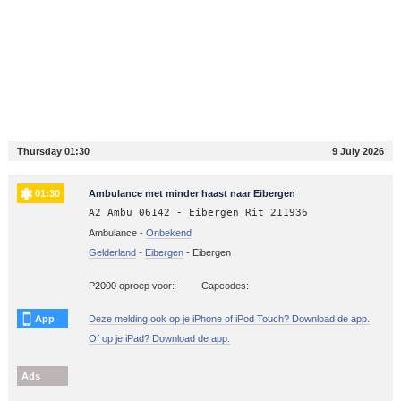
Thursday 01:30
9 July 2026
01:30
Ambulance met minder haast naar Eibergen
A2 Ambu 06142 - Eibergen Rit 211936
Ambulance -
Onbekend
Gelderland
-
Eibergen
-
Eibergen
P2000 oproep voor:
Capcodes:
App
Deze melding ook op je iPhone of iPod Touch? Download de app.
Of op je iPad? Download de app.
Ads