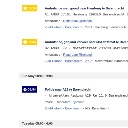
09:10
Ambulance met spoed naar Hamburg te Barendrecht
A1 AMBU 17101 Hamburg 2993LG Barendrecht 
Ambulance -
Rotterdam-Rijnmond
Zuid-Holland
-
Barendrecht
-
2993
-
Hamburg, Barendrecht
09:04
Ambulance, gepland vervoer naar Mozartstraat te Bare
B2 AMBU 17217 Mozartstraat 2992RH Barendr
Ambulance -
Rotterdam-Rijnmond
Zuid-Holland
-
Barendrecht
-
2992
-
Mozartstraat, Barendre
Tuesday 08:00 - 9:00
08:54
Politie naar A29 te Barendrecht
4 Afgevallen lading A29 Re 11,0 Barendrec
Politie -
Rotterdam-Rijnmond
Zuid-Holland
-
Barendrecht
-
A29, Barendrecht
Tuesday 05:00 - 6:00