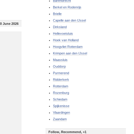
Barendrecht
Berkel en Rodenrijs
Brielle
Capelle aan den IJssel
0 June 2026
Dirksland
Hellevoetsluis
Hoek van Holland
Hoogvliet Rotterdam
Krimpen aan den IJssel
Maassluis
Ouddorp
Purmerend
Ridderkerk
Rotterdam
Rozenburg
Schiedam
Spijkenisse
Vlaardingen
Zaandam
Follow, Recommend, +1