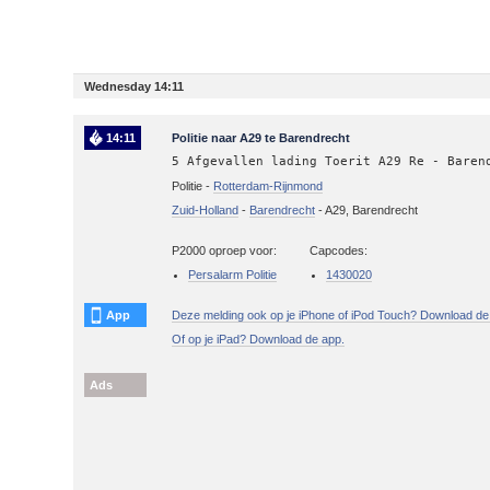
Wednesday 14:11
14:11
Politie naar A29 te Barendrecht
5 Afgevallen lading Toerit A29 Re - Baren
Politie -
Rotterdam-Rijnmond
Zuid-Holland
-
Barendrecht
-
A29, Barendrecht
P2000 oproep voor:
Capcodes:
Persalarm Politie
1430020
App
Deze melding ook op je iPhone of iPod Touch? Download de
Of op je iPad? Download de app.
Ads