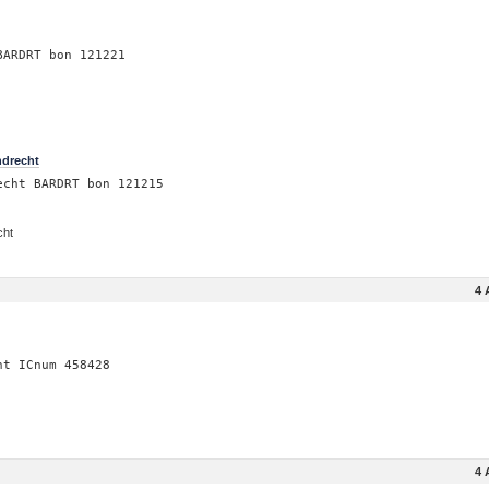
BARDRT bon 121221
ndrecht
echt BARDRT bon 121215
cht
4 
ht ICnum 458428
4 