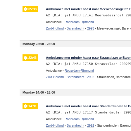
05:38
Ambulance met minder haast naar Meerwedesingel te 
A2 (DIA: ja) AMBU 17141 Meerwedesingel 29
Ambulance -
Rotterdam-Rijnmond
Zuid-Holland
-
Barendrecht
-
2993
-
Meerwedesingel, Baren
Monday 22:00 - 23:00
22:46
Ambulance met minder haast naar Strausslaan te Bare
A2 (DIA: ja) AMBU 17150 Strausslaan 2992P
Ambulance -
Rotterdam-Rijnmond
Zuid-Holland
-
Barendrecht
-
2992
-
Strausslaan, Barendrec
Monday 14:00 - 15:00
14:31
Ambulance met minder haast naar Standerdmolen te B
A2 (DIA: ja) AMBU 17117 Standerdmolen 299
Ambulance -
Rotterdam-Rijnmond
Zuid-Holland
-
Barendrecht
-
2992
-
Standerdmolen, Barend