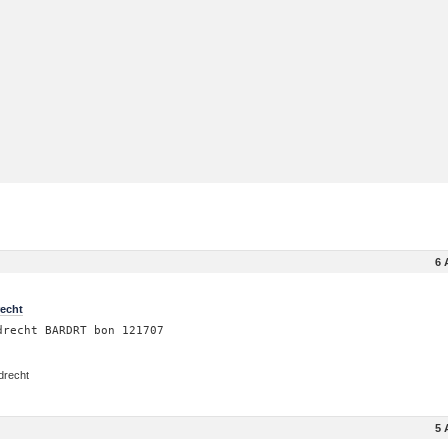
6 
echt
drecht BARDRT bon 121707
drecht
5 