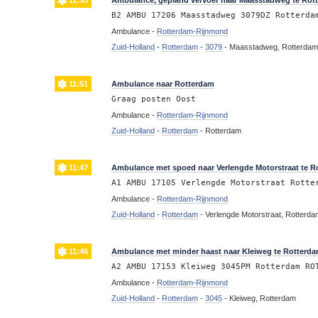
11:55
Ambulance, gepland vervoer naar Maasstadweg te Rot
B2 AMBU 17206 Maasstadweg 3079DZ Rotterda
Ambulance -
Rotterdam-Rijnmond
Zuid-Holland
-
Rotterdam
-
3079
-
Maasstadweg, Rotterda
11:51
Ambulance naar Rotterdam
Graag posten Oost
Ambulance -
Rotterdam-Rijnmond
Zuid-Holland
-
Rotterdam
-
Rotterdam
11:47
Ambulance met spoed naar Verlengde Motorstraat te R
A1 AMBU 17105 Verlengde Motorstraat Rotte
Ambulance -
Rotterdam-Rijnmond
Zuid-Holland
-
Rotterdam
-
Verlengde Motorstraat, Rotterd
11:46
Ambulance met minder haast naar Kleiweg te Rotterd
A2 AMBU 17153 Kleiweg 3045PM Rotterdam RO
Ambulance -
Rotterdam-Rijnmond
Zuid-Holland
-
Rotterdam
-
3045
-
Kleiweg, Rotterdam