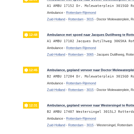
A1 AMBU 17152 Dr. Molewaterplein 3015GD R
Ambulance -
Rotterdam-Rijnmond
Zuid-Holland
-
Rotterdam
-
3015
-
Doctor Molewaterplein, R
12:48
Ambulance met spoed naar Jacques Dutilhweg te Rot
A1 AMBU 17102 Jacques Dutilhweg 3065KA Ro
Ambulance -
Rotterdam-Rijnmond
Zuid-Holland
-
Rotterdam
-
3065
-
Jacques Dutilhweg, Rott
12:45
Ambulance, gepland vervoer naar Doctor Molewaterple
B2 AMBU 17204 Dr. Molewaterplein 3015GD R
Ambulance -
Rotterdam-Rijnmond
Zuid-Holland
-
Rotterdam
-
3015
-
Doctor Molewaterplein, R
12:31
Ambulance, gepland vervoer naar Westersingel te Rot
B2 AMBU 17407 Westersingel 3015LJ Rotterd
Ambulance -
Rotterdam-Rijnmond
Zuid-Holland
-
Rotterdam
-
3015
-
Westersingel, Rotterdam