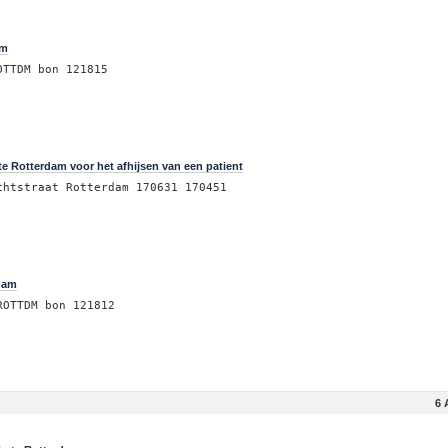
am
OTTDM bon 121815
e Rotterdam voor het afhijsen van een patient
chtstraat Rotterdam 170631 170451
rdam
ROTTDM bon 121812
6 