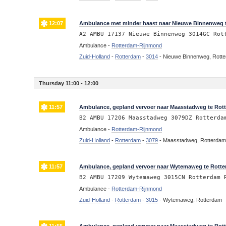
12:07
Ambulance met minder haast naar Nieuwe Binnenweg 
A2 AMBU 17137 Nieuwe Binnenweg 3014GC Rot
Ambulance -
Rotterdam-Rijnmond
Zuid-Holland
-
Rotterdam
-
3014
-
Nieuwe Binnenweg, Rott
Thursday 11:00 - 12:00
11:57
Ambulance, gepland vervoer naar Maasstadweg te Rot
B2 AMBU 17206 Maasstadweg 3079DZ Rotterda
Ambulance -
Rotterdam-Rijnmond
Zuid-Holland
-
Rotterdam
-
3079
-
Maasstadweg, Rotterda
11:57
Ambulance, gepland vervoer naar Wytemaweg te Rott
B2 AMBU 17209 Wytemaweg 3015CN Rotterdam 
Ambulance -
Rotterdam-Rijnmond
Zuid-Holland
-
Rotterdam
-
3015
-
Wytemaweg, Rotterdam