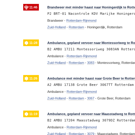
11:46
Brandweer met minder haast naar Honingerdijk te Rot
P2 BRT-01 Nacontrole KDV Marijke Honinger
Brandweer -
Rotterdam-Rijnmond
Zuid-Holland
-
Rotterdam
-
Honingerdijk, Rotterdam
11:28
Ambulance, gepland vervoer naar Montessoriweg te R
B2 AMBU 17211 Montessoriweg 3083AN Rotter
Ambulance -
Rotterdam-Rijnmond
Zuid-Holland
-
Rotterdam
-
3083
-
Montessoriweg, Rotterd
11:26
Ambulance met minder haast naar Grote Beer te Rotte
A2 AMBU 17138 Grote Beer 3067TT Rotterdam
Ambulance -
Rotterdam-Rijnmond
Zuid-Holland
-
Rotterdam
-
3067
-
Grote Beer, Rotterdam
11:19
Ambulance, gepland vervoer naar Maasstadweg te Rot
B2 AMBU 17204 Maasstadweg 3079DZ Rotterda
Ambulance -
Rotterdam-Rijnmond
Zuid-Holland
-
Rotterdam
-
3079
-
Maasstadweg, Rotterda