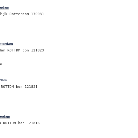
terdam
dijk Rotterdam 170931
otterdam
dam ROTTDM bon 121823
am
rdam
 ROTTDM bon 121821
terdam
m ROTTDM bon 121816
m