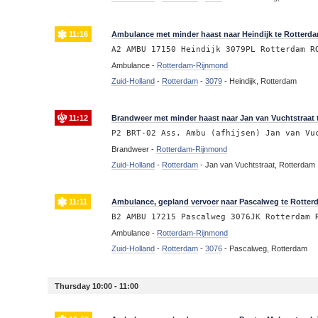
11:16
Ambulance met minder haast naar Heindijk te Rotterd
A2 AMBU 17150 Heindijk 3079PL Rotterdam R
Ambulance -
Rotterdam-Rijnmond
Zuid-Holland
-
Rotterdam
-
3079
-
Heindijk, Rotterdam
11:12
Brandweer met minder haast naar Jan van Vuchtstraat t
P2 BRT-02 Ass. Ambu (afhijsen) Jan van Vu
Brandweer -
Rotterdam-Rijnmond
Zuid-Holland
-
Rotterdam
-
Jan van Vuchtstraat, Rotterdam
11:11
Ambulance, gepland vervoer naar Pascalweg te Rotte
B2 AMBU 17215 Pascalweg 3076JK Rotterdam 
Ambulance -
Rotterdam-Rijnmond
Zuid-Holland
-
Rotterdam
-
3076
-
Pascalweg, Rotterdam
Thursday 10:00 - 11:00