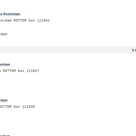
te Rotterdam
terdam ROTTDM bon 121842
erdam
6 
terdam
m ROTTDM bon 121837
m
erdam
ROTTDM bon 121836