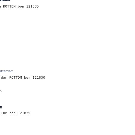
terdam
m ROTTDM bon 121835
m
otterdam
rdam ROTTDM bon 121830
am
am
TTDM bon 121829