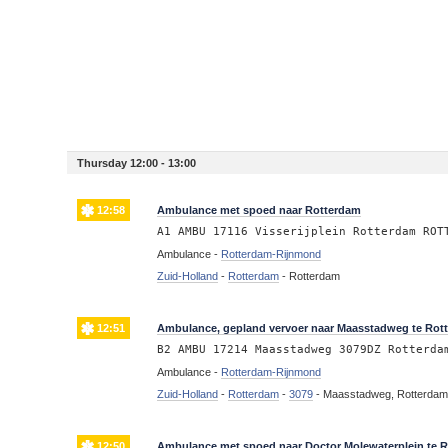
Thursday 12:00 - 13:00
12:58
Ambulance met spoed naar Rotterdam
A1 AMBU 17116 Visserijplein Rotterdam ROT
Ambulance -
Rotterdam-Rijnmond
Zuid-Holland
-
Rotterdam
-
Rotterdam
12:51
Ambulance, gepland vervoer naar Maasstadweg te Rot
B2 AMBU 17214 Maasstadweg 3079DZ Rotterda
Ambulance -
Rotterdam-Rijnmond
Zuid-Holland
-
Rotterdam
-
3079
-
Maasstadweg, Rotterda
12:50
Ambulance met spoed naar Doctor Molewaterplein te 