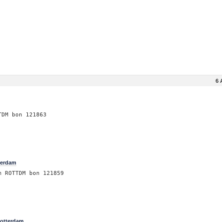
6 
TDM bon 121863
terdam
m ROTTDM bon 121859
m
Rotterdam