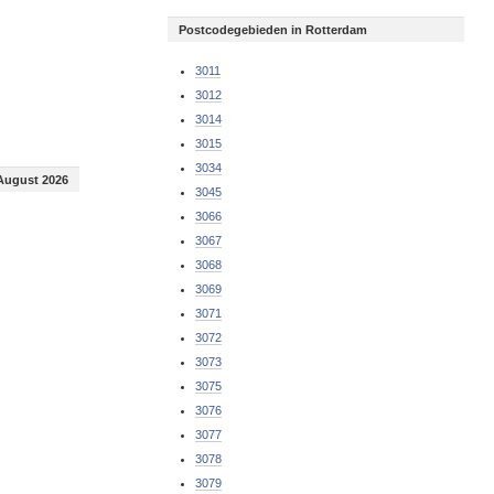
Postcodegebieden in Rotterdam
3011
3012
3014
3015
3034
August 2026
3045
3066
3067
3068
3069
3071
3072
3073
3075
3076
3077
3078
3079