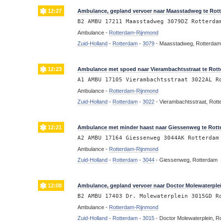
12:27
Ambulance, gepland vervoer naar Maasstadweg te Rot
B2 AMBU 17211 Maasstadweg 3079DZ Rotterda
Ambulance -
Rotterdam-Rijnmond
Zuid-Holland
-
Rotterdam
-
3079
-
Maasstadweg, Rotterda
12:23
Ambulance met spoed naar Vierambachtsstraat te Rot
A1 AMBU 17105 Vierambachtsstraat 3022AL R
Ambulance -
Rotterdam-Rijnmond
Zuid-Holland
-
Rotterdam
-
3022
-
Vierambachtsstraat, Rot
12:21
Ambulance met minder haast naar Giessenweg te Rot
A2 AMBU 17164 Giessenweg 3044AK Rotterdam
Ambulance -
Rotterdam-Rijnmond
Zuid-Holland
-
Rotterdam
-
3044
-
Giessenweg, Rotterdam
12:08
Ambulance, gepland vervoer naar Doctor Molewaterple
B2 AMBU 17403 Dr. Molewaterplein 3015GD R
Ambulance -
Rotterdam-Rijnmond
Zuid-Holland
-
Rotterdam
-
3015
-
Doctor Molewaterplein, R