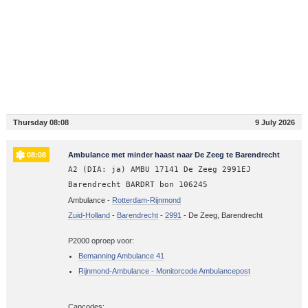
Thursday 08:08
9 July 2026
08:08
Ambulance met minder haast naar De Zeeg te Barendrecht
A2 (DIA: ja) AMBU 17141 De Zeeg 2991EJ
Barendrecht BARDRT bon 106245
Ambulance -
Rotterdam-Rijnmond
Zuid-Holland
-
Barendrecht
-
2991
-
De Zeeg, Barendrecht
P2000 oproep voor:
Bemanning Ambulance 41
Rijnmond-Ambulance - Monitorcode Ambulancepost
Capcodes: