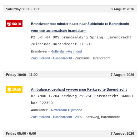
Saturday 06:00 - 7:00
8 August 2026
06:10
Brandweer met minder haast naar Zuideinde te Barendrecht
voor een automatisch brandalarm
P2 BRT-04 OMS brandmelding Spring! Barendrecht
Zuideinde Barendrecht 173631
Brandweer -
Rotterdam-Rijnmond
Zuid-Holland
-
Barendrecht
-
Zuideinde, Barendrecht
Friday 10:00 - 11:00
7 August 2026
10:55
Ambulance, gepland vervoer naar Kerkweg te Barendrecht
B2 AMBU 17204 Kerkweg 2992SE Barendrecht BARDRT
bon 122300
Ambulance -
Rotterdam-Rijnmond
Zuid-Holland
-
Barendrecht
-
2992
-
Kerkweg, Barendrecht
Friday 05:00 - 6:00
7 August 2026