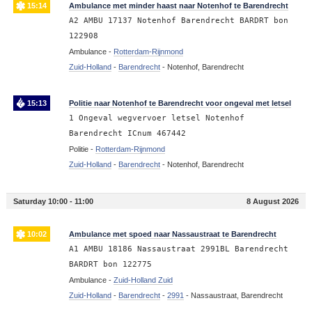
15:14
Ambulance met minder haast naar Notenhof te Barendrecht
A2 AMBU 17137 Notenhof Barendrecht BARDRT bon
122908
Ambulance -
Rotterdam-Rijnmond
Zuid-Holland
-
Barendrecht
-
Notenhof, Barendrecht
15:13
Politie naar Notenhof te Barendrecht voor ongeval met letsel
1 Ongeval wegvervoer letsel Notenhof
Barendrecht ICnum 467442
Politie -
Rotterdam-Rijnmond
Zuid-Holland
-
Barendrecht
-
Notenhof, Barendrecht
Saturday 10:00 - 11:00
8 August 2026
10:02
Ambulance met spoed naar Nassaustraat te Barendrecht
A1 AMBU 18186 Nassaustraat 2991BL Barendrecht
BARDRT bon 122775
Ambulance -
Zuid-Holland Zuid
Zuid-Holland
-
Barendrecht
-
2991
-
Nassaustraat, Barendrecht