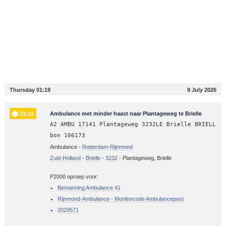
Thursday 01:19
9 July 2026
01:19
Ambulance met minder haast naar Plantageweg te Brielle
A2 AMBU 17141 Plantageweg 3232LE Brielle BRIELL
bon 106173
Ambulance -
Rotterdam-Rijnmond
Zuid-Holland
-
Brielle
-
3232
-
Plantageweg, Brielle
P2000 oproep voor:
Bemanning Ambulance 41
Rijnmond-Ambulance - Monitorcode Ambulancepost
2029571