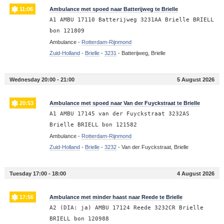
11:06
Ambulance met spoed naar Batterijweg te Brielle
A1 AMBU 17110 Batterijweg 3231AA Brielle BRIELL
bon 121809
Ambulance -
Rotterdam-Rijnmond
Zuid-Holland
-
Brielle
-
3231
-
Batterijweg, Brielle
Wednesday 20:00 - 21:00
5 August 2026
20:53
Ambulance met spoed naar Van der Fuyckstraat te Brielle
A1 AMBU 17145 van der Fuyckstraat 3232AS
Brielle BRIELL bon 121582
Ambulance -
Rotterdam-Rijnmond
Zuid-Holland
-
Brielle
-
3232
-
Van der Fuyckstraat, Brielle
Tuesday 17:00 - 18:00
4 August 2026
17:56
Ambulance met minder haast naar Reede te Brielle
A2 (DIA: ja) AMBU 17124 Reede 3232CR Brielle
BRIELL bon 120988