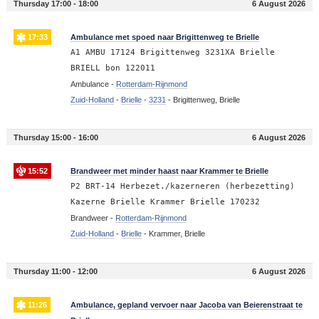
Thursday 17:00 - 18:00
6 August 2026
17:33
Ambulance met spoed naar Brigittenweg te Brielle
A1 AMBU 17124 Brigittenweg 3231XA Brielle
BRIELL bon 122011
Ambulance -
Rotterdam-Rijnmond
Zuid-Holland
-
Brielle
-
3231
-
Brigittenweg, Brielle
Thursday 15:00 - 16:00
6 August 2026
15:52
Brandweer met minder haast naar Krammer te Brielle
P2 BRT-14 Herbezet./kazerneren (herbezetting)
Kazerne Brielle Krammer Brielle 170232
Brandweer -
Rotterdam-Rijnmond
Zuid-Holland
-
Brielle
-
Krammer, Brielle
Thursday 11:00 - 12:00
6 August 2026
11:26
Ambulance, gepland vervoer naar Jacoba van Beierenstraat te