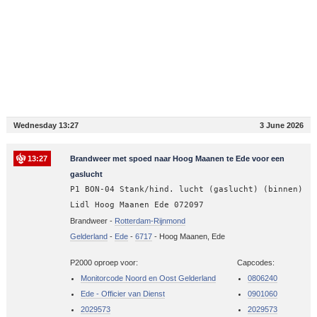
Wednesday 13:27
3 June 2026
13:27
Brandweer met spoed naar Hoog Maanen te Ede voor een
gaslucht
P1 BON-04 Stank/hind. lucht (gaslucht) (binnen)
Lidl Hoog Maanen Ede 072097
Brandweer -
Rotterdam-Rijnmond
Gelderland
-
Ede
-
6717
-
Hoog Maanen, Ede
P2000 oproep voor:
Capcodes:
Monitorcode Noord en Oost Gelderland
0806240
Ede - Officier van Dienst
0901060
2029573
2029573