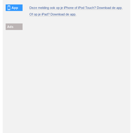
App
Deze melding ook op je iPhone of iPod Touch? Download de app.
Of op je iPad? Download de app.
Ads