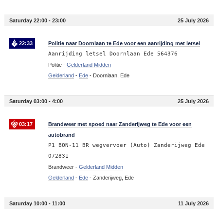
Saturday 22:00 - 23:00
25 July 2026
22:33
Politie naar Doornlaan te Ede voor een aanrijding met letsel
Aanrijding letsel Doornlaan Ede 564376
Politie -
Gelderland Midden
Gelderland
-
Ede
-
Doornlaan, Ede
Saturday 03:00 - 4:00
25 July 2026
03:17
Brandweer met spoed naar Zanderijweg te Ede voor een
autobrand
P1 BON-11 BR wegvervoer (Auto) Zanderijweg Ede
072831
Brandweer -
Gelderland Midden
Gelderland
-
Ede
-
Zanderijweg, Ede
Saturday 10:00 - 11:00
11 July 2026