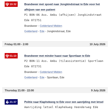
10:32
Brandweer met spoed naar Jongkindstraat te Ede voor het
afhijsen van een patient
P1 BON-06 Ass. Ambu (afhijsen) Jongkindstraat
Ede 072751
Brandweer -
Gelderland Midden
Gelderland
-
Ede
-
Jongkindstraat, Ede
Friday 01:00 - 2:00
10 July 2026
01:10
Brandweer met minder haast naar Sportlaan te Ede
P2 BON-11 Ass. Ambu (tilassistentie) Sportlaan
Ede 072731
Brandweer -
Gelderland Midden
Gelderland
-
Ede
-
Sportlaan, Ede
Thursday 21:00 - 22:00
9 July 2026
21:37
Politie naar Klaphekweg te Ede voor een aanrijding met letsel
Aanrijding letsel Klaphekweg Veenderweg Ede