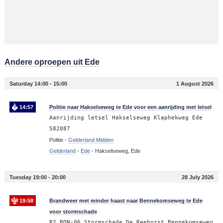
Andere oproepen uit Ede
Saturday 14:00 - 15:00
1 August 2026
14:57
Politie naar Hakselseweg te Ede voor een aanrijding met letsel
Aanrijding letsel Hakselseweg Klaphekweg Ede
582087
Politie -
Gelderland Midden
Gelderland
-
Ede
-
Hakselseweg, Ede
Tuesday 19:00 - 20:00
28 July 2026
19:58
Brandweer met minder haast naar Bennekomseweg te Ede
voor stormschade
P2 BON-06 Stormschade De Reehorst Bennekomseweg