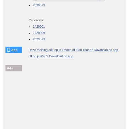
2029573
Capcodes:
1420001
1420999
2029573
App
Deze melding ook op je iPhone of iPod Touch? Download de app.
Of op je iPad? Download de app.
Ads