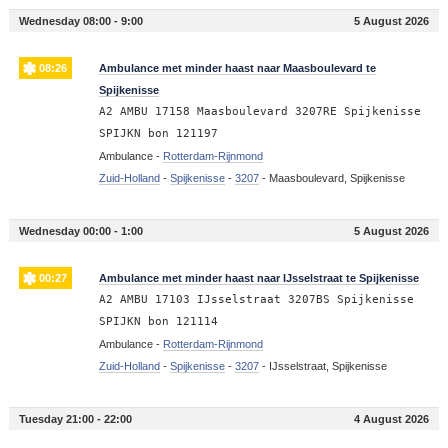
Wednesday 08:00 - 9:00
5 August 2026
08:26
Ambulance met minder haast naar Maasboulevard te
Spijkenisse
A2 AMBU 17158 Maasboulevard 3207RE Spijkenisse
SPIJKN bon 121197
Ambulance -
Rotterdam-Rijnmond
Zuid-Holland
-
Spijkenisse
-
3207
-
Maasboulevard, Spijkenisse
Wednesday 00:00 - 1:00
5 August 2026
00:27
Ambulance met minder haast naar IJsselstraat te Spijkenisse
A2 AMBU 17103 IJsselstraat 3207BS Spijkenisse
SPIJKN bon 121114
Ambulance -
Rotterdam-Rijnmond
Zuid-Holland
-
Spijkenisse
-
3207
-
IJsselstraat, Spijkenisse
Tuesday 21:00 - 22:00
4 August 2026