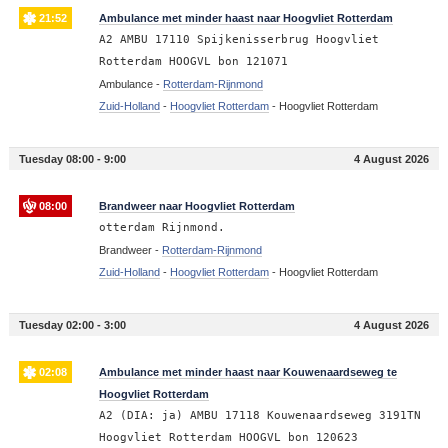
21:52
Ambulance met minder haast naar Hoogvliet Rotterdam
A2 AMBU 17110 Spijkenisserbrug Hoogvliet
Rotterdam HOOGVL bon 121071
Ambulance -
Rotterdam-Rijnmond
Zuid-Holland
-
Hoogvliet Rotterdam
-
Hoogvliet Rotterdam
Tuesday 08:00 - 9:00
4 August 2026
08:00
Brandweer naar Hoogvliet Rotterdam
otterdam Rijnmond.
Brandweer -
Rotterdam-Rijnmond
Zuid-Holland
-
Hoogvliet Rotterdam
-
Hoogvliet Rotterdam
Tuesday 02:00 - 3:00
4 August 2026
02:08
Ambulance met minder haast naar Kouwenaardseweg te
Hoogvliet Rotterdam
A2 (DIA: ja) AMBU 17118 Kouwenaardseweg 3191TN
Hoogvliet Rotterdam HOOGVL bon 120623