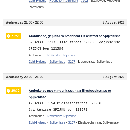
Zuid-Holland
-
Hoogvliet Rotterdam
-
3192
-
Baarsweg, Hoogvliet
Rotterdam
Wednesday 21:00 - 22:00
5 August 2026
21:58
Ambulance, gepland vervoer naar IJsselstraat te Spijkenisse
B2 AMBU 17213 IJsselstraat 3207BS Spijkenisse
SPIJKN bon 121596
Ambulance -
Rotterdam-Rijnmond
Zuid-Holland
-
Spijkenisse
-
3207
-
IJsselstraat, Spijkenisse
Wednesday 20:00 - 21:00
5 August 2026
20:32
Ambulance met minder haast naar Biesboschstraat te
Spijkenisse
A2 AMBU 17154 Biesboschstraat 3207BC
Spijkenisse SPIJKN bon 121572
Ambulance -
Rotterdam-Rijnmond
Zuid-Holland
-
Spijkenisse
-
3207
-
Biesboschstraat, Spijkenisse