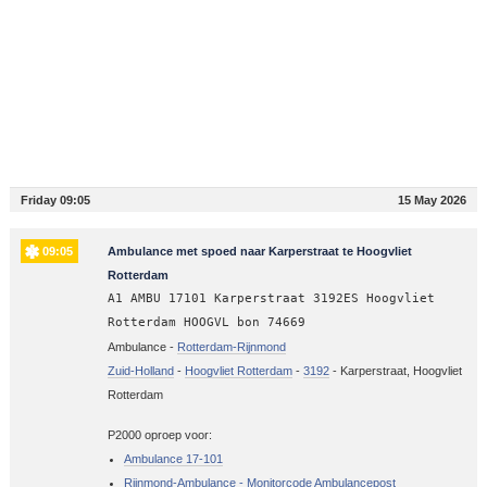
Friday 09:05
15 May 2026
09:05
Ambulance met spoed naar Karperstraat te Hoogvliet
Rotterdam
A1 AMBU 17101 Karperstraat 3192ES Hoogvliet
Rotterdam HOOGVL bon 74669
Ambulance -
Rotterdam-Rijnmond
Zuid-Holland
-
Hoogvliet Rotterdam
-
3192
-
Karperstraat, Hoogvliet
Rotterdam
P2000 oproep voor:
Ambulance 17-101
Rijnmond-Ambulance - Monitorcode Ambulancepost