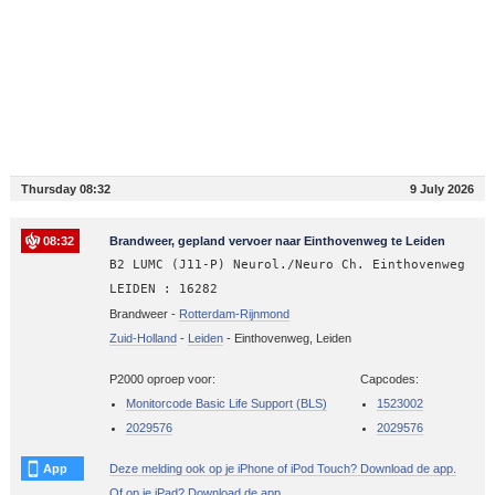
Thursday 08:32
9 July 2026
08:32
Brandweer, gepland vervoer naar Einthovenweg te Leiden
B2 LUMC (J11-P) Neurol./Neuro Ch. Einthovenweg
LEIDEN : 16282
Brandweer -
Rotterdam-Rijnmond
Zuid-Holland
-
Leiden
-
Einthovenweg, Leiden
P2000 oproep voor:
Capcodes:
Monitorcode Basic Life Support (BLS)
1523002
2029576
2029576
App
Deze melding ook op je iPhone of iPod Touch? Download de app.
Of op je iPad? Download de app.