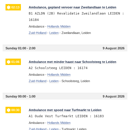
02:13
Ambulance, gepland vervoer naar Zweilandlaan te Leiden
B1 AZLDN (2B) Revalidatie Zweilandlaan LEIDEN :
16184
Ambulance -
Hollands Midden
Zuid-Holland
-
Leiden
-
Zweilandlaan, Leiden
Sunday 01:00 - 2:00
9 August 2026
01:06
Ambulance met minder haast naar Schoolsteeg te Leiden
A2 Schoolsteeg LEIDEN : 16174
Ambulance -
Hollands Midden
Zuid-Holland
-
Leiden
-
Schoolsteeg, Leiden
Sunday 00:00 - 1:00
9 August 2026
00:30
Ambulance met spoed naar Turfmarkt te Leiden
A1 Oude Vest Turfmarkt LEIDEN : 16183
Ambulance -
Hollands Midden
Zuid-Holland
-
Leiden
-
Turfmarkt, Leiden