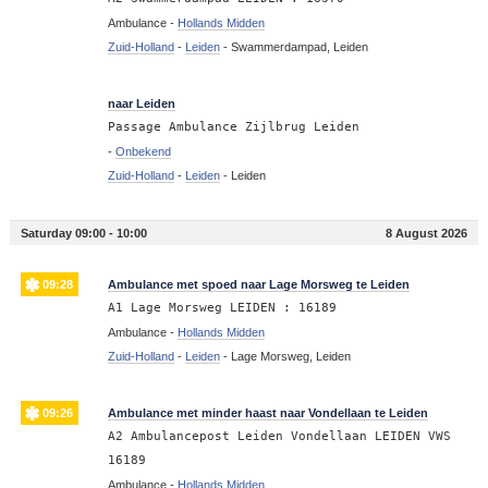
Ambulance -
Hollands Midden
Zuid-Holland
-
Leiden
-
Swammerdampad, Leiden
10:17
naar Leiden
Passage Ambulance Zijlbrug Leiden
-
Onbekend
Zuid-Holland
-
Leiden
-
Leiden
Saturday 09:00 - 10:00
8 August 2026
09:28
Ambulance met spoed naar Lage Morsweg te Leiden
A1 Lage Morsweg LEIDEN : 16189
Ambulance -
Hollands Midden
Zuid-Holland
-
Leiden
-
Lage Morsweg, Leiden
09:26
Ambulance met minder haast naar Vondellaan te Leiden
A2 Ambulancepost Leiden Vondellaan LEIDEN VWS
16189
Ambulance -
Hollands Midden