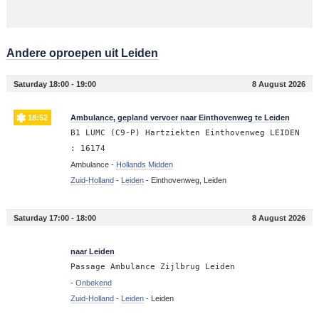
Andere oproepen uit Leiden
Saturday 18:00 - 19:00
8 August 2026
18:52
Ambulance, gepland vervoer naar Einthovenweg te Leiden
B1 LUMC (C9-P) Hartziekten Einthovenweg LEIDEN
: 16174
Ambulance -
Hollands Midden
Zuid-Holland
-
Leiden
-
Einthovenweg, Leiden
Saturday 17:00 - 18:00
8 August 2026
17:23
naar Leiden
Passage Ambulance Zijlbrug Leiden
-
Onbekend
Zuid-Holland
-
Leiden
-
Leiden