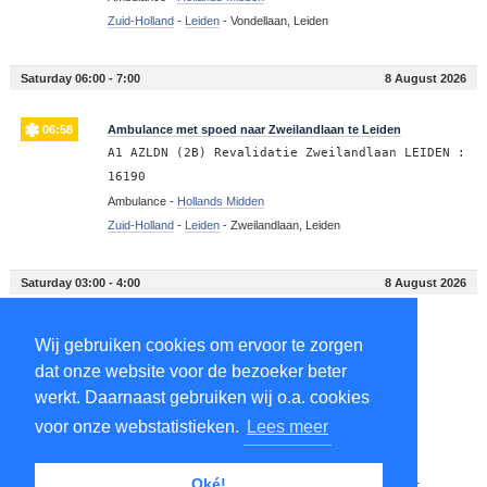
Zuid-Holland
-
Leiden
-
Vondellaan, Leiden
Saturday 06:00 - 7:00
8 August 2026
06:58
Ambulance met spoed naar Zweilandlaan te Leiden
A1 AZLDN (2B) Revalidatie Zweilandlaan LEIDEN :
16190
Ambulance -
Hollands Midden
Zuid-Holland
-
Leiden
-
Zweilandlaan, Leiden
Saturday 03:00 - 4:00
8 August 2026
03:51
Ambulance met spoed naar Leiden
Wij gebruiken cookies om ervoor te zorgen
A1 Heemparkbrug LEIDEN : 16185
dat onze website voor de bezoeker beter
Ambulance -
Hollands Midden
werkt. Daarnaast gebruiken wij o.a. cookies
Zuid-Holland
-
Leiden
-
Leiden
voor onze webstatistieken.
Lees meer
03:49
Politie met spoed naar Leiden voor ongeval met letsel
Oké!
P1 Heemparkbrug LEIDEN Ongeval wegvervoer