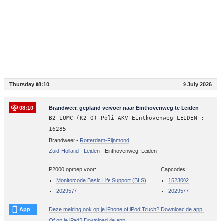
Thursday 08:10
9 July 2026
08:10
Brandweer, gepland vervoer naar Einthovenweg te Leiden
B2 LUMC (K2-Q) Poli AKV Einthovenweg LEIDEN :
16285
Brandweer -
Rotterdam-Rijnmond
Zuid-Holland
-
Leiden
-
Einthovenweg, Leiden
P2000 oproep voor:
Capcodes:
Monitorcode Basic Life Support (BLS)
1523002
2029577
2029577
App
Deze melding ook op je iPhone of iPod Touch? Download de app.
Of op je iPad? Download de app.