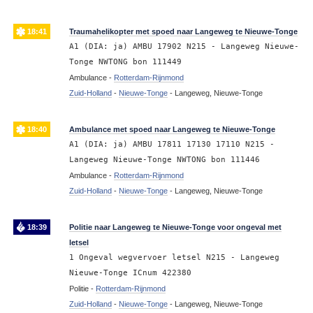
18:41
Traumahelikopter met spoed naar Langeweg te Nieuwe-Tonge
A1 (DIA: ja) AMBU 17902 N215 - Langeweg Nieuwe-
Tonge NWTONG bon 111449
Ambulance -
Rotterdam-Rijnmond
Zuid-Holland
-
Nieuwe-Tonge
-
Langeweg, Nieuwe-Tonge
18:40
Ambulance met spoed naar Langeweg te Nieuwe-Tonge
A1 (DIA: ja) AMBU 17811 17130 17110 N215 -
Langeweg Nieuwe-Tonge NWTONG bon 111446
Ambulance -
Rotterdam-Rijnmond
Zuid-Holland
-
Nieuwe-Tonge
-
Langeweg, Nieuwe-Tonge
18:39
Politie naar Langeweg te Nieuwe-Tonge voor ongeval met
letsel
1 Ongeval wegvervoer letsel N215 - Langeweg
Nieuwe-Tonge ICnum 422380
Politie -
Rotterdam-Rijnmond
Zuid-Holland
-
Nieuwe-Tonge
-
Langeweg, Nieuwe-Tonge