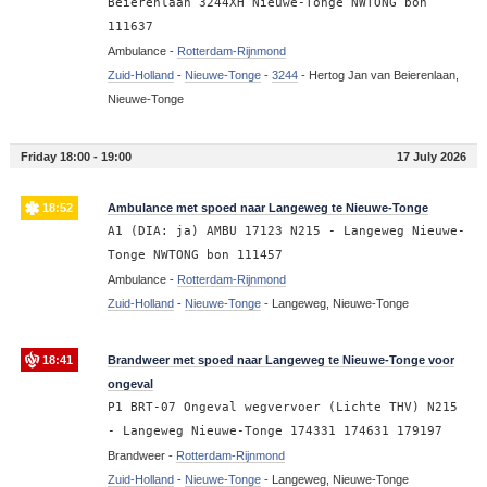
Beierenlaan 3244XH Nieuwe-Tonge NWTONG bon
111637
Ambulance -
Rotterdam-Rijnmond
Zuid-Holland
-
Nieuwe-Tonge
-
3244
-
Hertog Jan van Beierenlaan,
Nieuwe-Tonge
Friday 18:00 - 19:00
17 July 2026
18:52
Ambulance met spoed naar Langeweg te Nieuwe-Tonge
A1 (DIA: ja) AMBU 17123 N215 - Langeweg Nieuwe-
Tonge NWTONG bon 111457
Ambulance -
Rotterdam-Rijnmond
Zuid-Holland
-
Nieuwe-Tonge
-
Langeweg, Nieuwe-Tonge
18:41
Brandweer met spoed naar Langeweg te Nieuwe-Tonge voor
ongeval
P1 BRT-07 Ongeval wegvervoer (Lichte THV) N215
- Langeweg Nieuwe-Tonge 174331 174631 179197
Brandweer -
Rotterdam-Rijnmond
Zuid-Holland
-
Nieuwe-Tonge
-
Langeweg, Nieuwe-Tonge