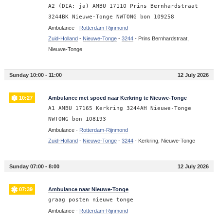
A2 (DIA: ja) AMBU 17110 Prins Bernhardstraat
3244BK Nieuwe-Tonge NWTONG bon 109258
Ambulance -
Rotterdam-Rijnmond
Zuid-Holland
-
Nieuwe-Tonge
-
3244
-
Prins Bernhardstraat,
Nieuwe-Tonge
Sunday 10:00 - 11:00
12 July 2026
10:27
Ambulance met spoed naar Kerkring te Nieuwe-Tonge
A1 AMBU 17165 Kerkring 3244AH Nieuwe-Tonge
NWTONG bon 108193
Ambulance -
Rotterdam-Rijnmond
Zuid-Holland
-
Nieuwe-Tonge
-
3244
-
Kerkring, Nieuwe-Tonge
Sunday 07:00 - 8:00
12 July 2026
07:39
Ambulance naar Nieuwe-Tonge
graag posten nieuwe tonge
Ambulance -
Rotterdam-Rijnmond