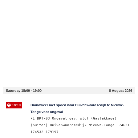
Saturday 18:00 - 19:00
8 August 2026
18:10
Brandweer met spoed naar Duivenwaardsedijk te Nieuwe-
Tonge voor ongeval
P1 BRT-03 Ongeval gev. stof (Gaslekkage)
(buiten) Duivenwaardsedijk Nieuwe-Tonge 174631
174532 179197