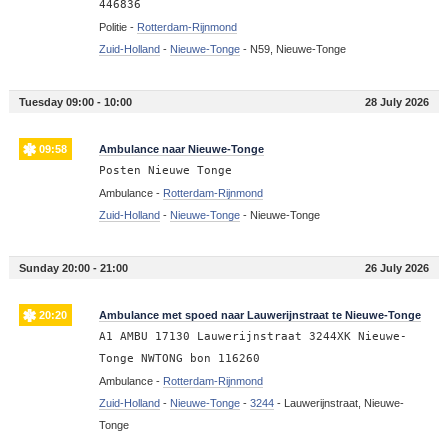
446836
Politie -
Rotterdam-Rijnmond
Zuid-Holland
-
Nieuwe-Tonge
-
N59, Nieuwe-Tonge
Tuesday 09:00 - 10:00
28 July 2026
09:58
Ambulance naar Nieuwe-Tonge
Posten Nieuwe Tonge
Ambulance -
Rotterdam-Rijnmond
Zuid-Holland
-
Nieuwe-Tonge
-
Nieuwe-Tonge
Sunday 20:00 - 21:00
26 July 2026
20:20
Ambulance met spoed naar Lauwerijnstraat te Nieuwe-Tonge
A1 AMBU 17130 Lauwerijnstraat 3244XK Nieuwe-
Tonge NWTONG bon 116260
Ambulance -
Rotterdam-Rijnmond
Zuid-Holland
-
Nieuwe-Tonge
-
3244
-
Lauwerijnstraat, Nieuwe-
Tonge