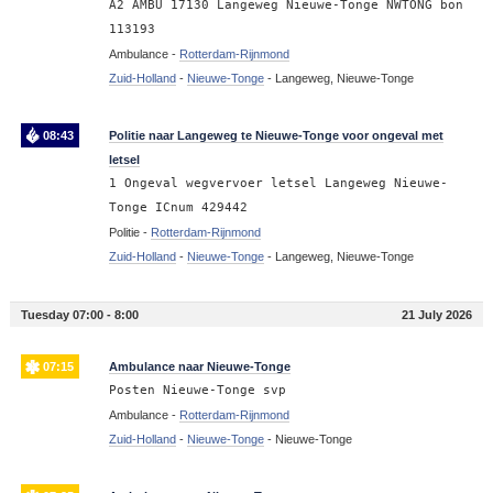
A2 AMBU 17130 Langeweg Nieuwe-Tonge NWTONG bon
113193
Ambulance -
Rotterdam-Rijnmond
Zuid-Holland
-
Nieuwe-Tonge
-
Langeweg, Nieuwe-Tonge
08:43
Politie naar Langeweg te Nieuwe-Tonge voor ongeval met
letsel
1 Ongeval wegvervoer letsel Langeweg Nieuwe-
Tonge ICnum 429442
Politie -
Rotterdam-Rijnmond
Zuid-Holland
-
Nieuwe-Tonge
-
Langeweg, Nieuwe-Tonge
Tuesday 07:00 - 8:00
21 July 2026
07:15
Ambulance naar Nieuwe-Tonge
Posten Nieuwe-Tonge svp
Ambulance -
Rotterdam-Rijnmond
Zuid-Holland
-
Nieuwe-Tonge
-
Nieuwe-Tonge