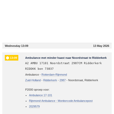
Wednesday 13:09
13 May 2026
13:09
Ambulance met minder haast naar Noordstraat te Ridderkerk
A2 AMBU 17101 Noordstraat 2987CM Ridderkerk
RIDDKK bon 73837
Ambulance -
Rotterdam-Rijnmond
Zuid-Holland
-
Ridderkerk
-
2987
-
Noordstraat, Ridderkerk
P2000 oproep voor:
Ambulance 17-101
Rijnmond-Ambulance - Monitorcode Ambulancepost
2029579