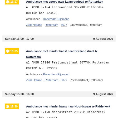
19:17
Ambulance met spoed naar Laarwoudpad te Rotterdam
A1 AMBU 17164 Laarwoudpad 3077KK Rotterdam
ROTTDM bon 123426
Ambulance -
Rotterdam-Rijnmond
Zuid-Holland
-
Rotterdam
-
3077
-
Laarwoudpad, Rotterdam
Sunday 16:00 - 17:00
9 August 2026
16:05
Ambulance met minder haast naar Peellandstraat te
Rotterdam
A2 AMBU 17146 Peellandstraat 3077HK Rotterdam
ROTTDM bon 123359
Ambulance -
Rotterdam-Rijnmond
Zuid-Holland
-
Rotterdam
-
3077
-
Peellandstraat, Rotterdam
Sunday 15:00 - 16:00
9 August 2026
15:30
Ambulance met minder haast naar Noordstraat te Ridderkerk
A2 AMBU 17150 Noordstraat 2987CP Ridderkerk
RIDDKK bon 123341