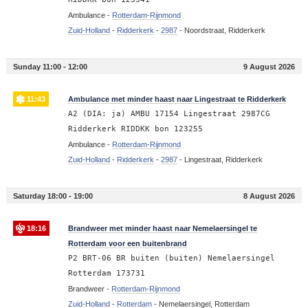
Ambulance -
Rotterdam-Rijnmond
Zuid-Holland
-
Ridderkerk
-
2987
-
Noordstraat, Ridderkerk
Sunday 11:00 - 12:00
9 August 2026
11:43
Ambulance met minder haast naar Lingestraat te Ridderkerk
A2 (DIA: ja) AMBU 17154 Lingestraat 2987CG
Ridderkerk RIDDKK bon 123255
Ambulance -
Rotterdam-Rijnmond
Zuid-Holland
-
Ridderkerk
-
2987
-
Lingestraat, Ridderkerk
Saturday 18:00 - 19:00
8 August 2026
18:16
Brandweer met minder haast naar Nemelaersingel te
Rotterdam voor een buitenbrand
P2 BRT-06 BR buiten (buiten) Nemelaersingel
Rotterdam 173731
Brandweer -
Rotterdam-Rijnmond
Zuid-Holland
-
Rotterdam
-
Nemelaersingel, Rotterdam