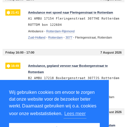
21:41
Ambulance met spoed naar Fleringenstraat te Rotterdam
A1 AMBU 17154 Fleringenstraat 3077HE Rotterdam
ROTTDM bon 122604
Ambulance -
Rotterdam-Rijnmond
Zuid-Holland
-
Rotterdam
-
3077
-
Fleringenstraat, Rotterdam
Friday 16:00 - 17:00
7 August 2026
16:49
Ambulance, gepland vervoer naar Boxbergenstraat te
Rotterdam
B2 AMBU 17218 Boxbergenstraat 3077JS Rotterdam
ROTTDM bon 122489
Ambulance -
Rotterdam-Rijnmond
Wij gebruiken cookies om ervoor te zorgen
Zuid-Holland
-
Rotterdam
-
3077
-
Boxbergenstraat, Rotterdam
dat onze website voor de bezoeker beter
werkt. Daarnaast gebruiken wij o.a. cookies
Friday 15:00 - 16:00
7 August 2026
voor onze webstatistieken.
Lees meer
15:47
Ambulance met spoed naar Boxbergenstraat te Rotterdam