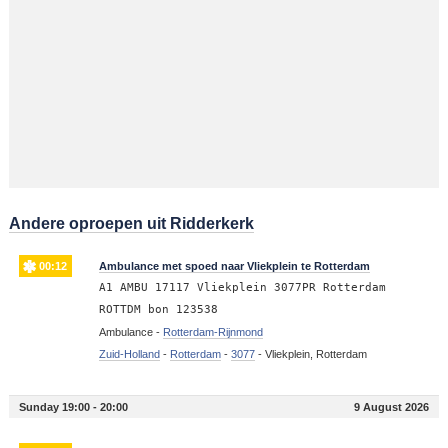
Andere oproepen uit Ridderkerk
00:12
Ambulance met spoed naar Vliekplein te Rotterdam
A1 AMBU 17117 Vliekplein 3077PR Rotterdam
ROTTDM bon 123538
Ambulance -
Rotterdam-Rijnmond
Zuid-Holland
-
Rotterdam
-
3077
-
Vliekplein, Rotterdam
Sunday 19:00 - 20:00
9 August 2026