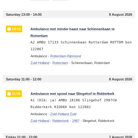
Saturday 13:00 - 14:00
8 August 2026
13:52
Ambulance met minder haast naar Schinnenbaan te
Rotterdam
A2 AMBU 17133 Schinnenbaan Rotterdam ROTTDM bon
122867
Ambulance -
Rotterdam-Rijnmond
Zuid-Holland
-
Rotterdam
-
Schinnenbaan, Rotterdam
Saturday 11:00 - 12:00
8 August 2026
11:08
Ambulance met spoed naar Slingehof te Ridderkerk
A1 (DIA: ja) AMBU 18186 Slingehof 2987CW
Ridderkerk RIDDKK bon 122802
Ambulance -
Zuid-Holland Zuid
Zuid-Holland
-
Ridderkerk
-
2987
-
Slingehof, Ridderkerk
Friday 21:00 - 22:00
7 August 2026