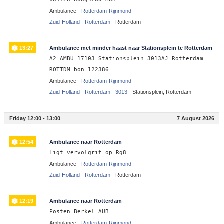
Ambulance -
Rotterdam-Rijnmond
Zuid-Holland
-
Rotterdam
-
Rotterdam
13:27
Ambulance met minder haast naar Stationsplein te Rotterdam
A2 AMBU 17103 Stationsplein 3013AJ Rotterdam
ROTTDM bon 122386
Ambulance -
Rotterdam-Rijnmond
Zuid-Holland
-
Rotterdam
-
3013
-
Stationsplein, Rotterdam
Friday 12:00 - 13:00
7 August 2026
12:54
Ambulance naar Rotterdam
Ligt vervolgrit op Rg8
Ambulance -
Rotterdam-Rijnmond
Zuid-Holland
-
Rotterdam
-
Rotterdam
12:19
Ambulance naar Rotterdam
Posten Berkel AUB
Ambulance -
Rotterdam-Rijnmond