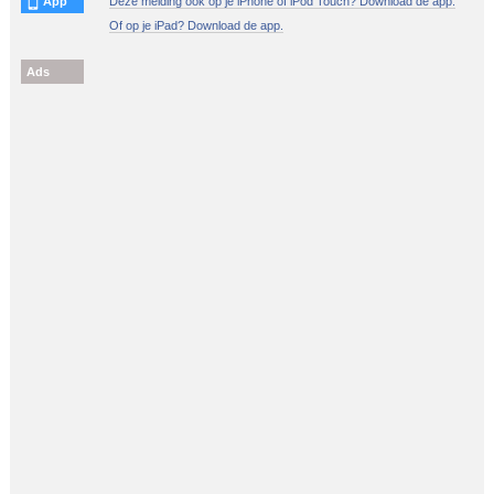
App
Deze melding ook op je iPhone of iPod Touch? Download de app.
Of op je iPad? Download de app.
Ads