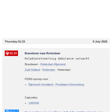
Thursday 01:33
9 July 2026
01:33
Brandweer naar Rotterdam
Hulpdienstvoertuig Ambulance verwacht
Brandweer -
Rotterdam-Rijnmond
Zuid-Holland
-
Rotterdam
-
Rotterdam
P2000 oproep voor:
Rijnmond-IJsselland - Proefalarm Deerenberg
Capcodes:
1400340