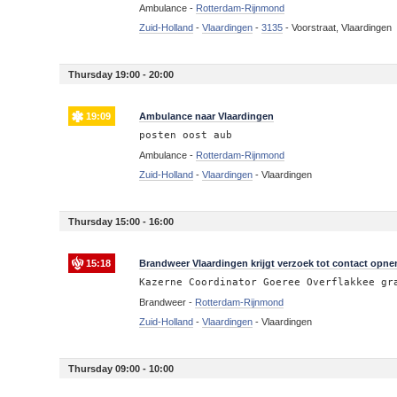
Ambulance -
Rotterdam-Rijnmond
Zuid-Holland
-
Vlaardingen
-
3135
-
Voorstraat, Vlaardingen
Thursday 19:00 - 20:00
19:09
Ambulance naar Vlaardingen
posten oost aub
Ambulance -
Rotterdam-Rijnmond
Zuid-Holland
-
Vlaardingen
-
Vlaardingen
Thursday 15:00 - 16:00
15:18
Brandweer Vlaardingen krijgt verzoek tot contact opn
Kazerne Coordinator Goeree Overflakkee gr
Brandweer -
Rotterdam-Rijnmond
Zuid-Holland
-
Vlaardingen
-
Vlaardingen
Thursday 09:00 - 10:00