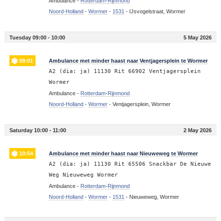
Ambulance -
Rotterdam-Rijnmond
Noord-Holland
-
Wormer
-
1531
-
IJsvogelstraat, Wormer
Tuesday 09:00 - 10:00
5 May 2026
09:01
Ambulance met minder haast naar Ventjagersplein te Wormer
A2 (dia: ja) 11130 Rit 66902 Ventjagersplein
Wormer
Ambulance -
Rotterdam-Rijnmond
Noord-Holland
-
Wormer
-
Ventjagersplein, Wormer
Saturday 10:00 - 11:00
2 May 2026
10:54
Ambulance met minder haast naar Nieuweweg te Wormer
A2 (dia: ja) 11130 Rit 65506 Snackbar De Nieuwe
Weg Nieuweweg Wormer
Ambulance -
Rotterdam-Rijnmond
Noord-Holland
-
Wormer
-
1531
-
Nieuweweg, Wormer