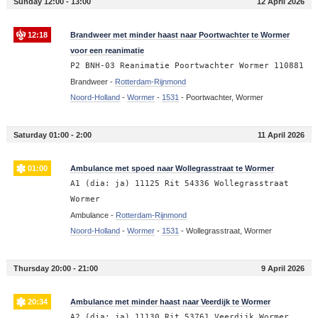
Sunday 12:00 - 13:00
12 April 2026
12:18
Brandweer met minder haast naar Poortwachter te Wormer
voor een reanimatie
P2 BNH-03 Reanimatie Poortwachter Wormer 110881
Brandweer -
Rotterdam-Rijnmond
Noord-Holland
-
Wormer
-
1531
-
Poortwachter, Wormer
Saturday 01:00 - 2:00
11 April 2026
01:00
Ambulance met spoed naar Wollegrasstraat te Wormer
A1 (dia: ja) 11125 Rit 54336 Wollegrasstraat
Wormer
Ambulance -
Rotterdam-Rijnmond
Noord-Holland
-
Wormer
-
1531
-
Wollegrasstraat, Wormer
Thursday 20:00 - 21:00
9 April 2026
20:34
Ambulance met minder haast naar Veerdijk te Wormer
A2 (dia: ja) 11130 Rit 53761 Veerdijk Wormer