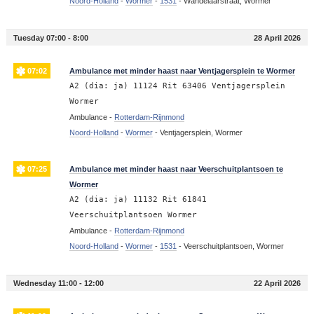
Noord-Holland
-
Wormer
-
1531
-
Wandelaarstraat, Wormer
Tuesday 07:00 - 8:00
28 April 2026
07:02
Ambulance met minder haast naar Ventjagersplein te Wormer
A2 (dia: ja) 11124 Rit 63406 Ventjagersplein
Wormer
Ambulance -
Rotterdam-Rijnmond
Noord-Holland
-
Wormer
-
Ventjagersplein, Wormer
07:25
Ambulance met minder haast naar Veerschuitplantsoen te
Wormer
A2 (dia: ja) 11132 Rit 61841
Veerschuitplantsoen Wormer
Ambulance -
Rotterdam-Rijnmond
Noord-Holland
-
Wormer
-
1531
-
Veerschuitplantsoen, Wormer
Wednesday 11:00 - 12:00
22 April 2026