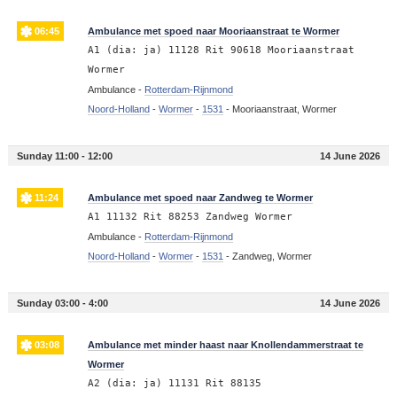
06:45
Ambulance met spoed naar Mooriaanstraat te Wormer
A1 (dia: ja) 11128 Rit 90618 Mooriaanstraat
Wormer
Ambulance -
Rotterdam-Rijnmond
Noord-Holland
-
Wormer
-
1531
-
Mooriaanstraat, Wormer
Sunday 11:00 - 12:00
14 June 2026
11:24
Ambulance met spoed naar Zandweg te Wormer
A1 11132 Rit 88253 Zandweg Wormer
Ambulance -
Rotterdam-Rijnmond
Noord-Holland
-
Wormer
-
1531
-
Zandweg, Wormer
Sunday 03:00 - 4:00
14 June 2026
03:08
Ambulance met minder haast naar Knollendammerstraat te
Wormer
A2 (dia: ja) 11131 Rit 88135