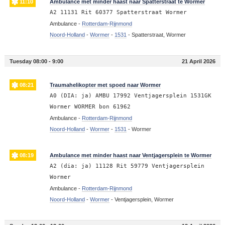
11:10
Ambulance met minder haast naar Spatterstraat te Wormer
A2 11131 Rit 60377 Spatterstraat Wormer
Ambulance -
Rotterdam-Rijnmond
Noord-Holland
-
Wormer
-
1531
-
Spatterstraat, Wormer
Tuesday 08:00 - 9:00
21 April 2026
08:21
Traumahelikopter met spoed naar Wormer
A0 (DIA: ja) AMBU 17992 Ventjagersplein 1531GK
Wormer WORMER bon 61962
Ambulance -
Rotterdam-Rijnmond
Noord-Holland
-
Wormer
-
1531
-
Wormer
08:19
Ambulance met minder haast naar Ventjagersplein te Wormer
A2 (dia: ja) 11128 Rit 59779 Ventjagersplein
Wormer
Ambulance -
Rotterdam-Rijnmond
Noord-Holland
-
Wormer
-
Ventjagersplein, Wormer