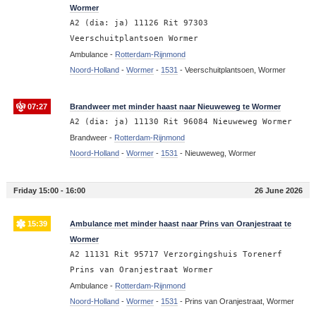
Wormer
A2 (dia: ja) 11126 Rit 97303
Veerschuitplantsoen Wormer
Ambulance -
Rotterdam-Rijnmond
Noord-Holland
-
Wormer
-
1531
-
Veerschuitplantsoen, Wormer
07:27
Brandweer met minder haast naar Nieuweweg te Wormer
A2 (dia: ja) 11130 Rit 96084 Nieuweweg Wormer
Brandweer -
Rotterdam-Rijnmond
Noord-Holland
-
Wormer
-
1531
-
Nieuweweg, Wormer
Friday 15:00 - 16:00
26 June 2026
15:39
Ambulance met minder haast naar Prins van Oranjestraat te
Wormer
A2 11131 Rit 95717 Verzorgingshuis Torenerf
Prins van Oranjestraat Wormer
Ambulance -
Rotterdam-Rijnmond
Noord-Holland
-
Wormer
-
1531
-
Prins van Oranjestraat, Wormer