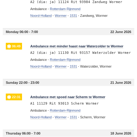
A2 (dia: ja) 11124 Rit 93984 Zandweg Wormer
Ambulance -
Rotterdam-Rijnmond
Noord-Holland
-
Wormer
-
1531
-
Zandweg, Wormer
Monday 06:00 - 7:00
22 June 2026
06:49
Ambulance met minder haast naar Waterzolder te Wormer
A2 (dia: ja) 11130 Rit 93157 Waterzolder Wormer
Ambulance -
Rotterdam-Rijnmond
Noord-Holland
-
Wormer
-
1531
-
Waterzolder, Wormer
Sunday 22:00 - 23:00
21 June 2026
22:31
Ambulance met spoed naar Scherm te Wormer
A1 11129 Rit 93013 Scherm Wormer
Ambulance -
Rotterdam-Rijnmond
Noord-Holland
-
Wormer
-
1531
-
Scherm, Wormer
Thursday 06:00 - 7:00
18 June 2026