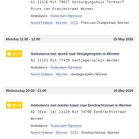
A1 11126 Rit 79627 Verzorgingshuis Torenerf
Prins van Oranjestraat Wormer
Ambulance -
Rotterdam-Rijnmond
Noord-Holland
-
Wormer
-
1531
-
Prins van Oranjestraat, Wormer
Monday 11:00 - 12:00
25 May 2026
11:19
Ambulance met spoed naar Ventjagersplein te Wormer
A1 11131 Rit 77429 Ventjagersplein Wormer
Ambulance -
Rotterdam-Rijnmond
Noord-Holland
-
Wormer
-
Ventjagersplein, Wormer
Wednesday 20:00 - 21:00
20 May 2026
20:23
Ambulance met minder haast naar Eendrachtstraat te Wormer
A2 (dia: ja) 11129 Rit 74790 Eendrachtstraat
Wormer
Ambulance -
Rotterdam-Rijnmond
Noord-Holland
-
Wormer
-
1531
-
Eendrachtstraat, Wormer