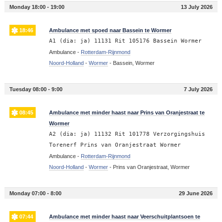
Monday 18:00 - 19:00
13 July 2026
18:46
Ambulance met spoed naar Bassein te Wormer
A1 (dia: ja) 11131 Rit 105176 Bassein Wormer
Ambulance -
Rotterdam-Rijnmond
Noord-Holland
-
Wormer
-
Bassein, Wormer
Tuesday 08:00 - 9:00
7 July 2026
08:45
Ambulance met minder haast naar Prins van Oranjestraat te
Wormer
A2 (dia: ja) 11132 Rit 101778 Verzorgingshuis
Torenerf Prins van Oranjestraat Wormer
Ambulance -
Rotterdam-Rijnmond
Noord-Holland
-
Wormer
-
Prins van Oranjestraat, Wormer
Monday 07:00 - 8:00
29 June 2026
07:44
Ambulance met minder haast naar Veerschuitplantsoen te