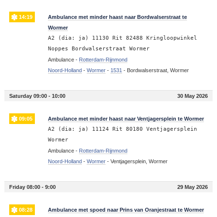
14:19
Ambulance met minder haast naar Bordwalserstraat te
Wormer
A2 (dia: ja) 11130 Rit 82488 Kringloopwinkel
Noppes Bordwalserstraat Wormer
Ambulance -
Rotterdam-Rijnmond
Noord-Holland
-
Wormer
-
1531
-
Bordwalserstraat, Wormer
Saturday 09:00 - 10:00
30 May 2026
09:05
Ambulance met minder haast naar Ventjagersplein te Wormer
A2 (dia: ja) 11124 Rit 80180 Ventjagersplein
Wormer
Ambulance -
Rotterdam-Rijnmond
Noord-Holland
-
Wormer
-
Ventjagersplein, Wormer
Friday 08:00 - 9:00
29 May 2026
08:28
Ambulance met spoed naar Prins van Oranjestraat te Wormer