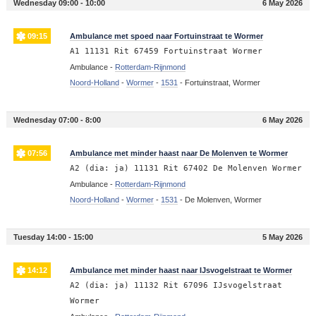
Wednesday 09:00 - 10:00
6 May 2026
09:15
Ambulance met spoed naar Fortuinstraat te Wormer
A1 11131 Rit 67459 Fortuinstraat Wormer
Ambulance -
Rotterdam-Rijnmond
Noord-Holland
-
Wormer
-
1531
-
Fortuinstraat, Wormer
Wednesday 07:00 - 8:00
6 May 2026
07:56
Ambulance met minder haast naar De Molenven te Wormer
A2 (dia: ja) 11131 Rit 67402 De Molenven Wormer
Ambulance -
Rotterdam-Rijnmond
Noord-Holland
-
Wormer
-
1531
-
De Molenven, Wormer
Tuesday 14:00 - 15:00
5 May 2026
14:12
Ambulance met minder haast naar IJsvogelstraat te Wormer
A2 (dia: ja) 11132 Rit 67096 IJsvogelstraat
Wormer