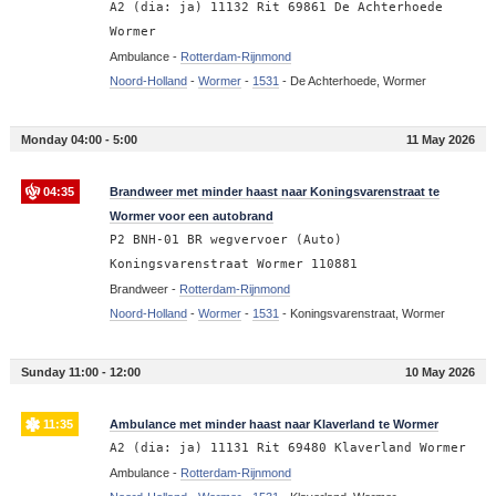
A2 (dia: ja) 11132 Rit 69861 De Achterhoede
Wormer
Ambulance -
Rotterdam-Rijnmond
Noord-Holland
-
Wormer
-
1531
-
De Achterhoede, Wormer
Monday 04:00 - 5:00
11 May 2026
04:35
Brandweer met minder haast naar Koningsvarenstraat te
Wormer voor een autobrand
P2 BNH-01 BR wegvervoer (Auto)
Koningsvarenstraat Wormer 110881
Brandweer -
Rotterdam-Rijnmond
Noord-Holland
-
Wormer
-
1531
-
Koningsvarenstraat, Wormer
Sunday 11:00 - 12:00
10 May 2026
11:35
Ambulance met minder haast naar Klaverland te Wormer
A2 (dia: ja) 11131 Rit 69480 Klaverland Wormer
Ambulance -
Rotterdam-Rijnmond